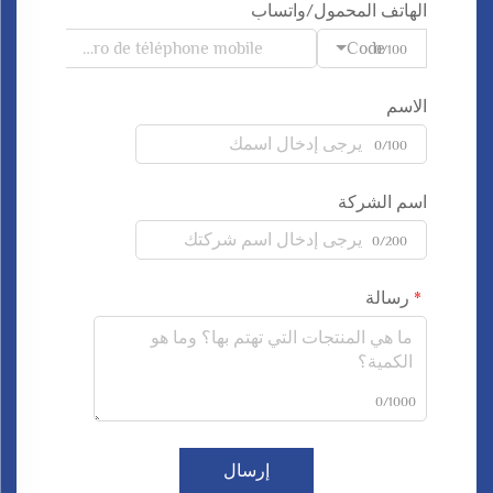
الهاتف المحمول/واتساب
Code
0/100
الاسم
0/100
اسم الشركة
0/200
رسالة
0/1000
إرسال