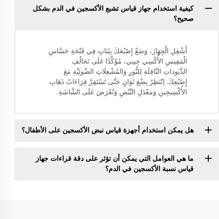
كيفية استخدام جهاز قياس تشبع الأكسجين في الدم بشكل
صحيح؟
أَشْغِلِ الْجِهَازَ، وَضَعْ إِصْبُعَكَ بِثَبَاتٍ فِي فَتْحَةِ حَسَّاسِ
الْمَقِيسِ الأُكْسِي جِينِي، مُؤَكِّدًا عَلَى تَحَالُفِ
الدَّيَوداتِ النَّاقِلَةِ لِلنُّورِ وَالمُشْعِلَاتِ الضَّوئِيَّةِ مَعَ
إِصْبُعِكَ. اِنْتَظِرْ بِضْعَ ثَوَانٍ حَتَّى تَسْتَقِرَّ قِرَاءَاتُ ذَهَابِ
الأُكْسِيجِينِ وَمَعْدَلِ النَّبْضِ وَتُعْرَضَ عَلَى الشَّاشَةِ.
هل يمكن استخدام أجهزة قياس نبض الأكسجين على الأطفال؟
ما هي العوامل التي يمكن أن تؤثر على دقة قراءات جهاز
قياس نسبة الأكسجين في الدم؟