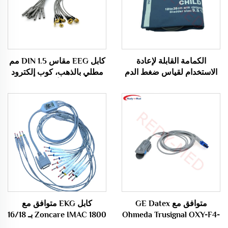
الكمامة القابلة لإعادة
كابل EEG مقاس DIN 1.5 مم
الاستخدام لقياس ضغط الدم
مطلي بالذهب، كوب إلكترود
بTube واحد للاستخدام
EEG، كابل أقطاب EEG
الخاص بالبالغين بقطر ذراع
25-35 سم REDY-MED
متوافق مع GE Datex
كابل EKG متوافق مع
Ohmeda Trusignal OXY-F4-
Zoncare IMAC 1800 بـ 16/18
GE مستشعر Spo2 /Probe
قيادة مع موصلات Banana4.0