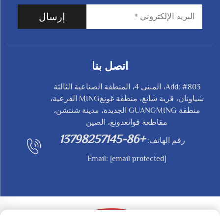
إرسال
اتصل بنا
Add: #803، المبنى 4، المنطقة الصناعية الثالثة
شياونان، قرية شانغ، منطقة غونغMING الفرعية،
منطقة GUANGMING الجديدة، مدينة شنتشن،
مقاطعة قوانغدونغ، الصين
+86-13798257145
رقم الهاتف:
Email:
[email protected]