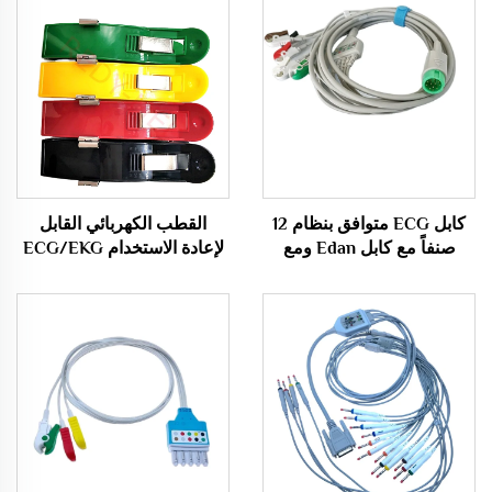
كابل ECG متوافق بنظام 12
القطب الكهربائي القابل
صنفاً مع كابل Edan ومع
لإعادة الاستخدام ECG/EKG
مقابض الأسلاك النهائية Clip
مع قابس النيكل على شكل
End 12p
موزة ومحول قابس دين
للعضلات