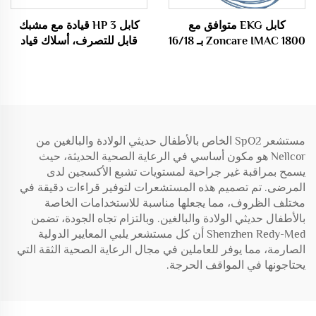
كابل EKG متوافق مع
كابل HP 3 قيادة مع مشبك
Zoncare IMAC 1800 بـ 16/18
قابل للتصرف، أسلاك قياد
قيادة مع موصلات Banana4.0
ECG قابلة للتصرف
وفقًا لمعايير IEC/AHA 26
صناعات طبية استهلاكية
مستشعر SpO2 الخاص بالأطفال حديثي الولادة والبالغين من
Nellcor هو مكون أساسي في الرعاية الصحية الحديثة، حيث
يسمح بمراقبة غير جراحية لمستويات تشبع الأكسجين لدى
المرضى. تم تصميم هذه المستشعرات لتوفير قراءات دقيقة في
مختلف الظروف، مما يجعلها مناسبة للاستخدامات الخاصة
بالأطفال حديثي الولادة والبالغين. وبالتزام تجاه الجودة، تضمن
Shenzhen Redy-Med أن كل مستشعر يلبي المعايير الدولية
الصارمة، مما يوفر للعاملين في مجال الرعاية الصحية الثقة التي
يحتاجونها في المواقف الحرجة.