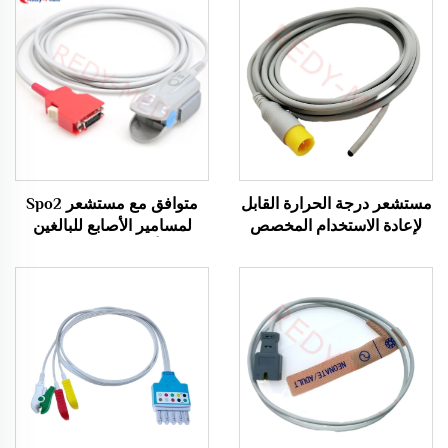
مستشعر درجة الحرارة القابل
متوافق مع مستشعر Spo2
لإعادة الاستخدام المخصص
لمسامير الأصابع للبالغين
للاستخدام الطبي الشرجي من
باتصال أحمر من نوع Masimo
Comen والمطلوب بشدة
Rainbow 20pin، RAD-97،
Radical 7 Spo2
Sensor/Probe