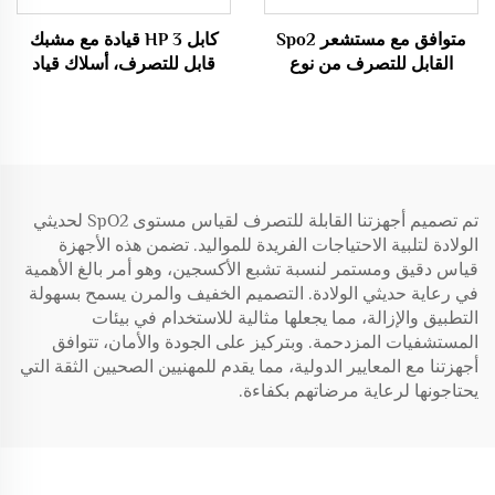
متوافق مع مستشعر Spo2
كابل HP 3 قيادة مع مشبك
القابل للتصرف من نوع
قابل للتصرف، أسلاك قياد
Maimo LNCS 9Pin
ECG قابلة للتصرف
تم تصميم أجهزتنا القابلة للتصرف لقياس مستوى SpO2 لحديثي
الولادة لتلبية الاحتياجات الفريدة للمواليد. تضمن هذه الأجهزة
قياس دقيق ومستمر لنسبة تشبع الأكسجين، وهو أمر بالغ الأهمية
في رعاية حديثي الولادة. التصميم الخفيف والمرن يسمح بسهولة
التطبيق والإزالة، مما يجعلها مثالية للاستخدام في بيئات
المستشفيات المزدحمة. وبتركيز على الجودة والأمان، تتوافق
أجهزتنا مع المعايير الدولية، مما يقدم للمهنيين الصحيين الثقة التي
يحتاجونها لرعاية مرضاتهم بكفاءة.