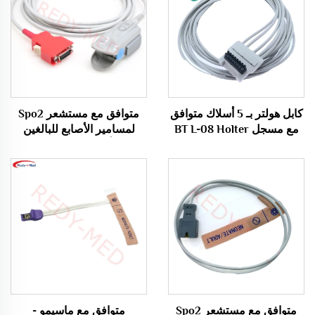
كابل هولتر بـ 5 أسلاك متوافق
متوافق مع مستشعر Spo2
مع مسجل BT L-08 Holter
لمسامير الأصابع للبالغين
H600
باتصال أحمر من نوع Masimo
Rainbow 20pin، RAD-97،
Radical 7 Spo2
Sensor/Probe
متوافق مع مستشعر Spo2
متوافق مع ماسيمو -