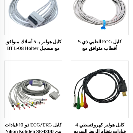
كابل ECG الطبي ذي 5
كابل هولتر بـ 5 أسلاك متوافق
أقطاب متوافق مع
مع مسجل BT L-08 Holter
H600
Biocare/Edan/Mindray
وفقًا لمعايير AHA
كابل هولتر كهروقسطي 4
كابل ECG/EKG ذو 10 قيادات
قيادات بنظام الربط السريع
من Nihon Kohden SE-1200