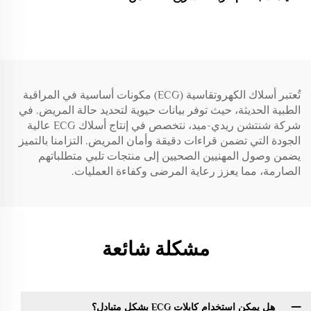
IEC المستلزمات الطبية
9130 متوافق مع BSM-
2301K، مستلزمات طبية
قابلة للاستهلاك
تُعتبر أسلاك الكهروتقاسية (ECG) مكونات أساسية في المراقبة
الطبية الحديثة، حيث توفر بيانات حيوية لتحديد حالة المريض. في
شركة شنتشن ريدي-ميد، نتخصص في إنتاج أسلاك ECG عالية
الجودة التي تضمن قراءات دقيقة وأمان المريض. التزامنا بالتميز
يضمن وصول المهنيين الصحيين إلى منتجات تلبي متطلباتهم
الصارمة، مما يعزز رعاية المرضى وكفاءة العمليات.
مشكلة شائعة
هل يمكن استخدام كابلات ECG بشكل متبادل؟