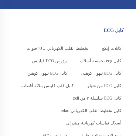
كابل ECG
كابلات إيكج
تخطيط القلب الكهربائي بـ 10 قنوات
كابل ecg بخمسة أسلاك
رؤوس ECG فيليبس
كابل ECG نيهون كوهدن
كابل ECG نيهون كوهين
كابل ECG من شيلر
كابل قلب فليبس بثلاثة أقطاب
كابل ECG سلسلة r من zoll
كابل تخطيط القلب الكهربائي edan
أسلاك قياسات كهربائية ميندراي
موصلات ecg ثلاث طرق
5 رؤوس ECG