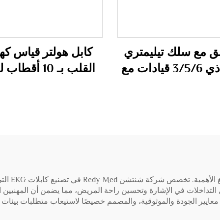
ق مع سلك تيليمتري
كابل هولتر قياس كهر
ECG ذي 3/5/6 قيادات مع
القلب بـ 10 أقطا
Spo2 لجهاز HP IntelliVue
Schillerr ذو 12 قناة
MX40
في مجال مرا
 التداخلات في الإشارة وتحسين راحة المريض، مما يضمن أن المهنيين ال