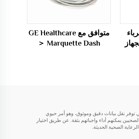
باء
متوافق مع GE Healthcare
ب لجهاز
＞ Marquette Dash
5000, Solar 9500, Logiq
7 كابل ECG ذو ثلاث أو
خمس قيادات في وحدة
واحدة
قبة القلب، تعتبر جودة كابلات EKG أمرًا بالغ الأهمية. تخصص شركة شنتشن Redy-Med في تصنيع كابلات EKG التي توفر نقل بيانات دقيق وموثوق، وهو أمر حيوي
صحيين يمكنهم أداء واجباتهم بثقة. عن طريق اختيار