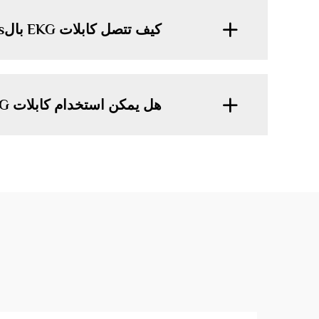
كيف تتصل كابلات EKG بالlectrodes؟
هل يمكن استخدام كابلات EKG في المراقبة المستندة إلى المنزل؟