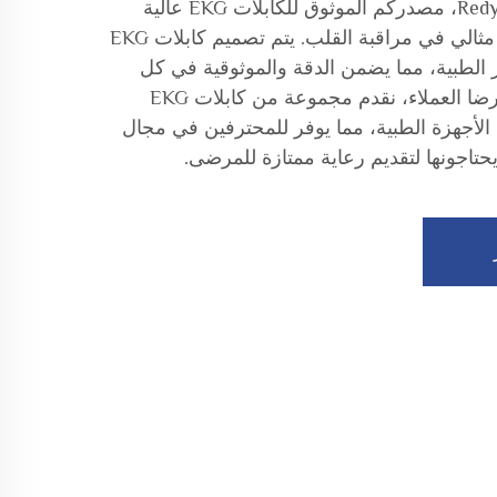
مرحبًا بكم في شنتشن Redy-Med، مصدركم الموثوق للكابلات EKG عالية
الجودة المصممة لتحقيق أداء مثالي في مراقبة القلب. يتم تصميم كابلات EKG
يير الطبية، مما يضمن الدقة والموثوقية في كل
تطبيق. وبالتزام نحو الجودة ورضا العملاء، نقدم مجموعة من كابلات EKG
الأجهزة الطبية، مما يوفر للمحترفين في مجال
يحتاجونها لتقديم رعاية ممتازة للمرضى.