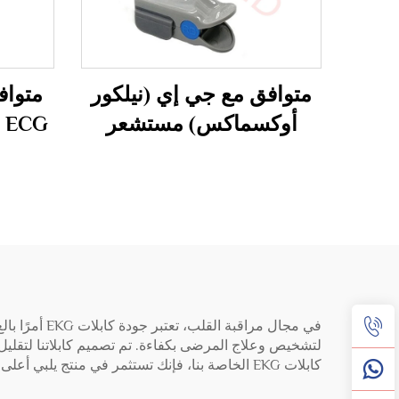
متوافق مع جي إي (نيلكور
متواف
أوكسماكس) مستشعر
Spo2 بـ 11 دبوس، مستشعر
Spo2 /Probe لجهاز
ديناماب كيريسكيب
B650/B850/V100
لتشخيص وعلاج المرضى بكفاءة. تم تصميم كابلاتنا لتقليل
كابلات EKG الخاصة بنا، فإنك تستثمر في منتج يلبي أعلى معايير الجودة والموثوقية، والمصمم خصيصًا لاستيعاب متطلبات بيئات الرعاية الصحية الحديثة.