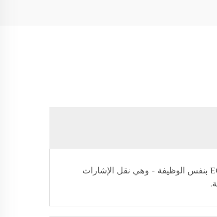
EKG وECG هما اختصارات مختلفة لنفس الشيء (تخطيط القلب الكهربائي). لذلك، تقوم كابلات EKG وECG بنفس الوظيفة - وهي نقل الإشارات
.