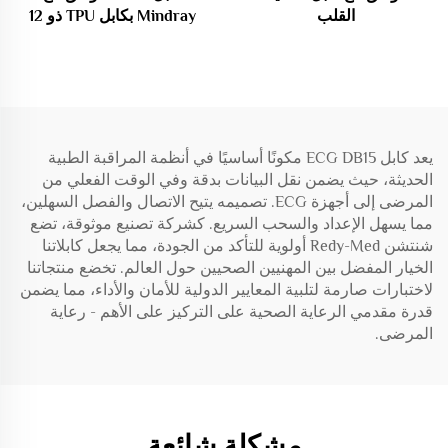
القلب
Mindray بكابل TPU ذو 12
Zoll/Mindray/Edan/Comen/Welch
دبوسًا، 3/5 قيادة بنظام
Allyn، كابل تخطيط القلب ذو
الضغط / الفتحة لآلات ECG
الستة أطراف 3 طرق/5 طرق
من Mindray
وفقًا للمعيار AAMI
يعد كابل ECG DB15 مكونًا أساسيًا في أنظمة المراقبة الطبية
الحديثة، حيث يضمن نقل البيانات بدقة وفي الوقت الفعلي من
المرضى إلى أجهزة ECG. تصميمه يتيح الاتصال والفصل السهلين،
مما يسهل الإعداد والسحب السريع. كشركة تصنيع موثوقة، تضع
شنتشن Redy-Med أولوية للتأكد من الجودة، مما يجعل كابلاتنا
الخيار المفضل بين المهنيين الصحيين حول العالم. تخضع منتجاتنا
لاختبارات صارمة لتلبية المعايير الدولية للأمان والأداء، مما يضمن
قدرة مقدمي الرعاية الصحية على التركيز على الأهم - رعاية
المرضى.
مشكلة شائعة