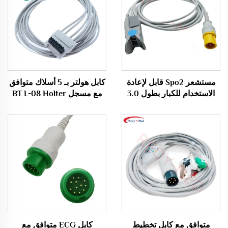
مستشعر Spo2 قابل لإعادة
كابل هولتر بـ 5 أسلاك متوافق
الاستخدام للكبار بطول 3.0
مع مسجل BT L-08 Holter
متر مع مقطع أصبعي متوافق
H600
مع Contec
متوافق مع كابل تخطيط
كابل ECG متوافق مع