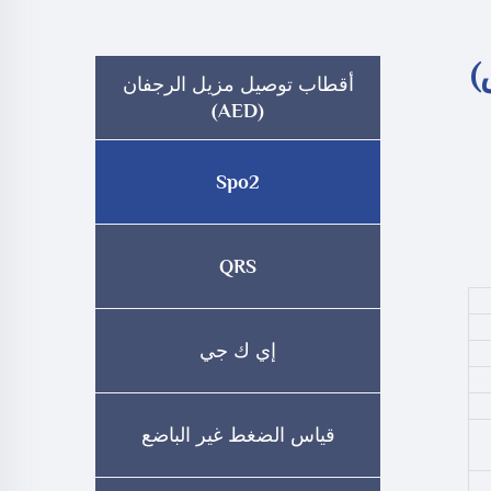
)
أقطاب توصيل مزيل الرجفان
(AED)
Spo2
QRS
إي ك جي
قياس الضغط غير الباضع