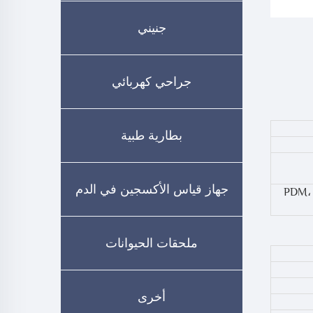
جنيني
جراحي كهربائي
بطارية طبية
جهاز قياس الأكسجين في الدم
Da، وحدة PDM، Procare B40،
ملحقات الحيوانات
أخرى