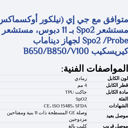
توافق مع جي إي (نيلكور أوكسماكس
مستشعر Spo2 بـ 11 دبوس، مستشعر
Spo2 /Probe لجهاز ديناماب
يريسكيب B650/B850/V100
لمواصفات الفنية:
لون الكابل
رمادي
قطر الكابل
4 مم
مادة الكابل
جاكت TPU
الفئة
SpO2
الشهادات
CE، ISO 13485، SFDA
وصلة GE المسطحة ذات 11 بنية ومفتاحين
موصل بعيد
مزدوجين
موصل قريب
كليب بالغ