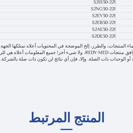
S2IS30-221
S2NG30-221
S2EY30-221
S2EB30-221
S2AE30-221
S2DE30-221
اء المنتجات، والطرز، إلخ الموضحة في المحتويات أعلاه تمتلكها الجهة 
أو الشركة المصنعة الأصلية. يستخدم ذلك فقط لتفسير توافق منتجات REDY-MED، ولا شيء آخر! جميع المعلومات أ
و الوحدات ذات الصلة. وإلا، فإن أي نتائج لن تكون ذات صلة بالشركة.
المنتج المرتبط