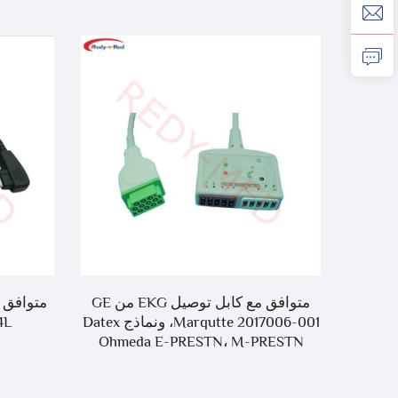
 Philips EKG،
متوافق مع كابل توصيل EKG من GE
Marqutte 2017006-001، ونماذج Datex
4L
Ohmeda E-PRESTN، M-PRESTN
لكابل توصيل EKG