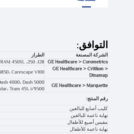
التوافق:
الشركة المصنعة
الطراز
128، 250، 250cx، 259، TRAM 450SL
GE Healthcare > Corometrics
GE Healthcare > Critikon >
B850، Carescape V100
Dinamap
GE Healthcare > Marquette
odular، Tram 451، i/9500
رقم المنتج:
كليب أصابع للبالغين
نهاية ناعمة للبالغين
مقبس أصبع للأطفال
نهاية ناعمة للأطفال