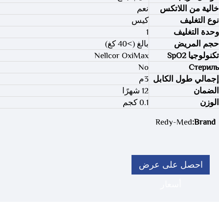
خالية من اللاتكس
نعم
نوع التغليف
كيس
وحدة التغليف
1
حجم المريض
بالغ (>40 كغ)
تكنولوجيا SpO2
Nellcor OxiMax
No
Стериль
إجمالي طول الكابل
3م
الضمان
12 شهرًا
الوزن
0.1 كجم
Redy-Med
Brand:
احصل على عرض
أسعار