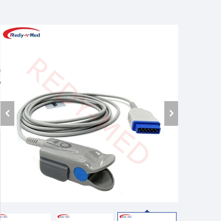
م
ك
ا