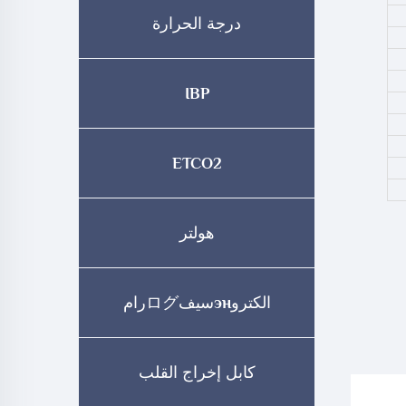
درجة الحرارة
IBP
ETCO2
هولتر
الكتروэнسيفログرام
كابل إخراج القلب