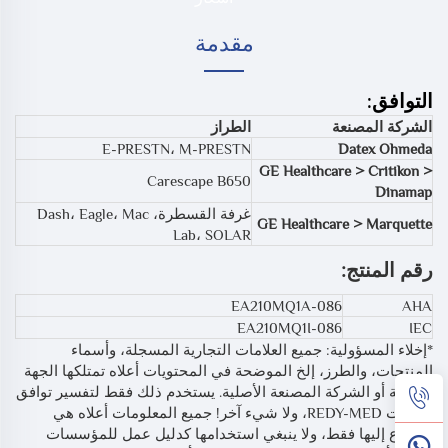
مقدمة
التوافق:
الشركة المصنعة
الطراز
E-PRESTN، M-PRESTN
Datex Ohmeda
GE Healthcare > Critikon >
Carescape B650
Dinamap
غرفة القسطرة، Dash، Eagle، Mac
GE Healthcare > Marquette
Lab، SOLAR
رقم المنتج:
EA210MQ1A-086
AHA
EA210MQ1I-086
IEC
*إخلاء المسؤولية: جميع العلامات التجارية المسجلة، وأسماء
المنتجات، والطرز، إلخ الموضحة في المحتويات أعلاه تمتلكها الجهة
الأصلية أو الشركة المصنعة الأصلية. يستخدم ذلك فقط لتفسير توافق
منتجات REDY-MED، ولا شيء آخر! جميع المعلومات أعلاه هي
للرجوع إليها فقط، ولا ينبغي استخدامها كدليل عمل للمؤسسات