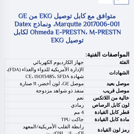
متوافق مع كابل توصيل EKG من GE
Marqutte 2017006-001، ونماذج Datex
Ohmeda E-PRESTN، M-PRESTN لكابل
توصيل EKG
المواصفات الفنية:
الفئة
جهاز الكارديوم الكهربائي
الإدارة الأمريكية للدواء والغذاء (FDA)،
الشهادات
شهادة CE، ISO13485، SFDA
موصل بعيد
موصل GE، لون أخضر، 11 صنارة
موصل قريب
منفذ ذو شواهد مزدوجة
خالية من اللاتكس
نعم
لون كابل الرصاص
رمادي
قطر كابل القيادة
4 مم
مادة كابل القيادة
جاكت TPU
رابطة القلب الأمريكية/المعهد
رمز لون القيادة
الكهربائي الإلكتروني