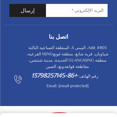
إرسال
اتصل بنا
Add: #803، المبنى 4، المنطقة الصناعية الثالثة
شياونان، قرية شانغ، منطقة غونغMING الفرعية،
منطقة GUANGMING الجديدة، مدينة شنتشن،
مقاطعة قوانغدونغ، الصين
+86-13798257145
رقم الهاتف:
Email:
[email protected]