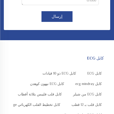
0/1000
إرسال
كابل ECG
كابل ECG
كابل ECG ذو 10 قيادات
كابل ecg mindray
كابل ECG نيهون كوهدن
كابل ECG من شيلر
كابل قلب فليبس بثلاثة أقطاب
كابل قلب بـ 12 قطب
كابل تخطيط القلب الكهربائي ge