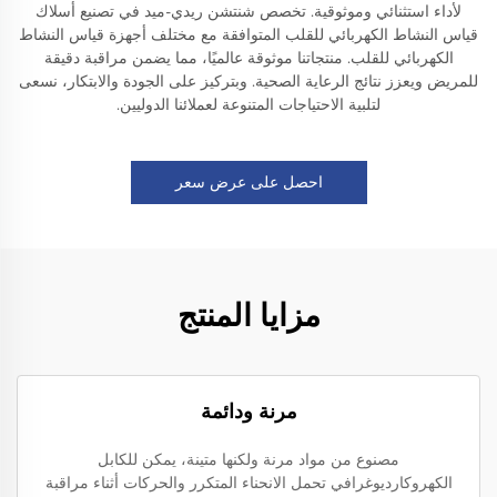
لأداء استثنائي وموثوقية. تخصص شنتشن ريدي-ميد في تصنيع أسلاك
قياس النشاط الكهربائي للقلب المتوافقة مع مختلف أجهزة قياس النشاط
الكهربائي للقلب. منتجاتنا موثوقة عالميًا، مما يضمن مراقبة دقيقة
للمريض ويعزز نتائج الرعاية الصحية. وبتركيز على الجودة والابتكار، نسعى
لتلبية الاحتياجات المتنوعة لعملائنا الدوليين.
احصل على عرض سعر
مزايا المنتج
مرنة ودائمة
مصنوع من مواد مرنة ولكنها متينة، يمكن للكابل
الكهروكارديوغرافي تحمل الانحناء المتكرر والحركات أثناء مراقبة