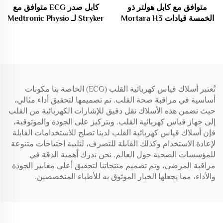
متوافق مع كابل هولتر ذو
كابل صدر ECG متوافق مع
الخمسة قيادات Mortara H3
Stryker لـ Medtronic Physio
Control Lifepak
H3+
11/12/15/20/20E، كابل
ECG/EKG متين بـ 4+6 قياد
من TPU
تُعتبر أسلاك قياس كهربائية القلب (ECG) الخاصة بنا مكونات
أساسية في مراقبة صحة القلب. تم تصميمها لتحقيق أداء مثالي،
حيث تضمن هذه الأسلاك نقل دقيق للإشارات الكهربائية من القلب
إلى جهاز قياس كهربائية القلب. وبتركيز على الجودة والموثوقية،
فإن أسلاك قياس كهربائية القلب لدينا تصلح للاستخدامات القابلة
لإعادة الاستخدام وكذلك القابلة للتصرف، لتلبية احتياجات متنوعة
للمؤسسات الصحية حول العالم. نحن ندرك أهمية الدقة في
مراقبة المرضى، وتم تصميم منتجاتنا لتحقيق أعلى معايير الجودة
والأداء، مما يجعلها الخيار الموثوق به للأطباء المتخصصين.