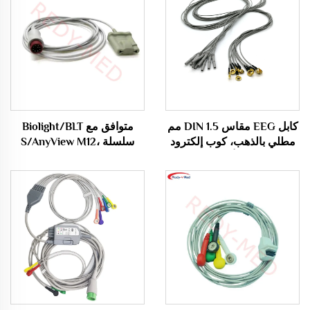
كابل EEG مقاس DIN 1.5 مم
متوافق مع Biolight/BLT
مطلي بالذهب، كوب إلكترود
سلسلة S/AnyView M12،
EEG، كابل أقطاب EEG
Econet Proview 12 مستشعر
Spo2 بـ 9 دبابيس Oximax
/Probe، كابل أوكسيميتري
S10/S12