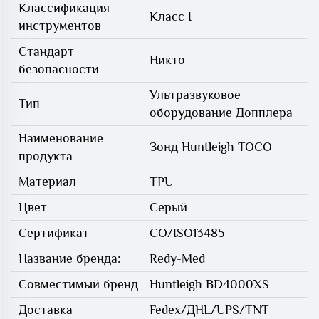
Классификация
Класс I
инструментов
Стандарт
Никто
безопасности
Ультразвуковое
Тип
оборудование Допплера
Наименование
Зонд Huntleigh TOCO
продукта
Материал
TPU
Цвет
Серый
Сертификат
СО/ISO13485
Название бренда:
Redy-Med
Совместимый бренд
Huntleigh BD4000XS
Доставка
Fedex/ДHL/UPS/TNT