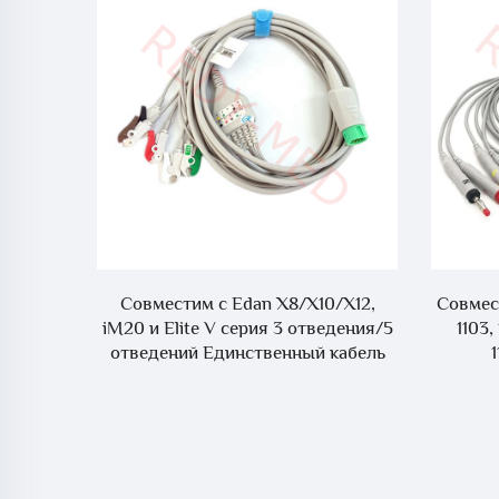
C100A,
Совместим с Edan X8/X10/X12,
Совмест
NC10,
iM20 и Elite V серия 3 отведения/5
1103
NC8
отведений Единственный кабель
 ЭКГ с
ЭКГ