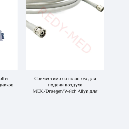
lter
Совместимо со шлангом для
Совмес
дников
подачи воздуха
ЭКГ Ed
MEK/Draeger/Welch Allyn для
элект
измерения НИАД