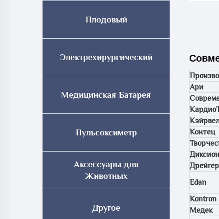
Плодовый
Электрехирургический
Совме
Произво
Ари
Медицинская Батарея
Соврем
Кардио
Кэйрве
Пульсоксиметр
Контец
Творчес
Диксио
Аксессуары для
Дрейгер
Животных
Edan
Kontron
Другое
Медек