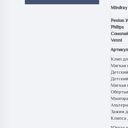
Mindray
Penlon 
Philips
Сонола
Venni
Артикул
Клип дл
Мягкая 
Детский
Детский
Мягкая 
Обертыв
Многора
Альтерн
Зажим д
Клипса 
*Отказ 