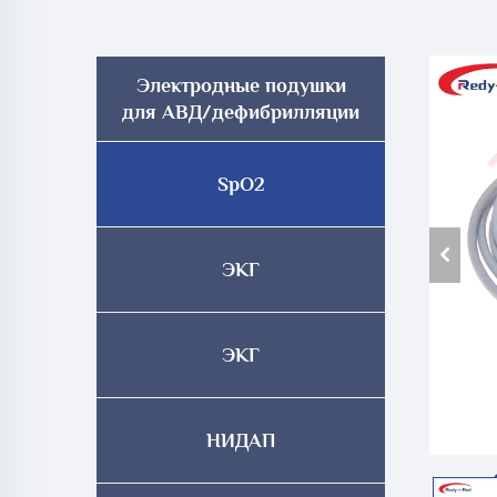
Электродные подушки
для АВД/дефибрилляции
SpO2
ЭКГ
ЭКГ
НИДАП