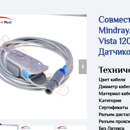
Совмес
Mindray
Vista 1
Датчик
Технич
Цвет кабеля
Диаметр кабе
Материал каб
Категория
Сертификаты
Разъем диста
Разъем прокс
Без Латекса