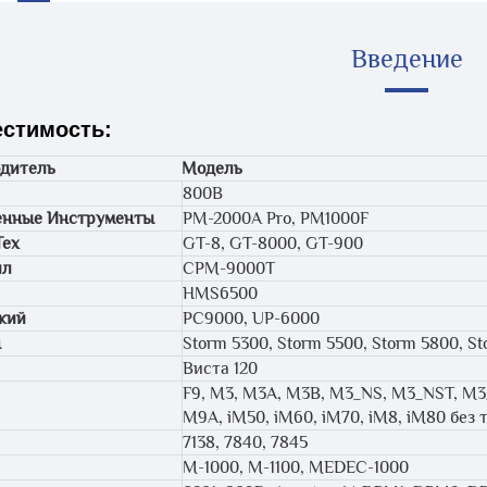
Введение
стимость:
дитель
Модель
800B
енные Инструменты
PM-2000A Pro, PM1000F
Тех
GT-8, GT-8000, GT-900
лл
CPM-9000T
HMS6500
кий
PC9000, UP-6000
н
Storm 5300, Storm 5500, Storm 5800, S
Виста 120
F9, M3, M3A, M3B, M3_NS, M3_NST, M3
M9A, iM50, iM60, iM70, iM8, iM80 без 
7138, 7840, 7845
M-1000, M-1100, MEDEC-1000