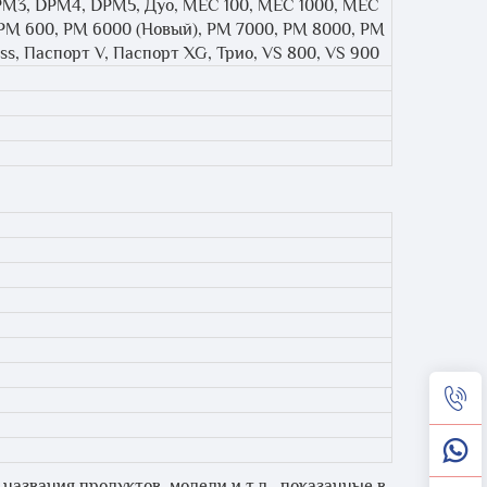
DPM3, DPM4, DPM5, Дуо, MEC 100, MEC 1000, MEC
PM 600, PM 6000 (Новый), PM 7000, PM 8000, PM
ss, Паспорт V, Паспорт XG, Трио, VS 800, VS 900
названия продуктов, модели и т.д., показанные в