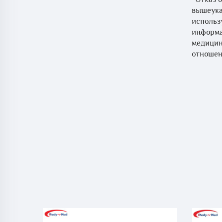
вышеука
использ
информа
медицин
отношен