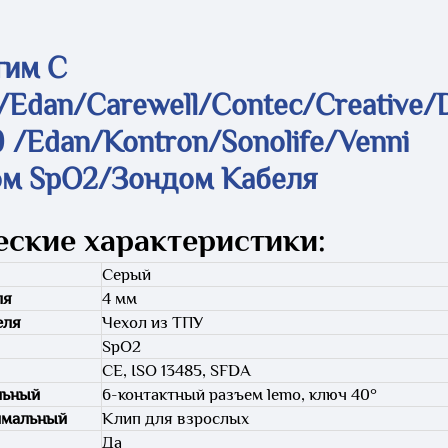
тим С
/Edan/Carewell/Contec/Creative/
20 /Edan/Kontron/Sonolife/Venni
ом SpO2/зондом Кабеля
еские характеристики:
Серый
ля
4 мм
еля
Чехол из ТПУ
SpO2
CE, ISO 13485, SFDA
льный
6-контактный разъем lemo, ключ 40°
имальный
Клип для взрослых
Да