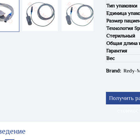
Тип упаковки
Единица упак
Размер пацие
Технология S
Стерильный
Общая длина 
Гарантия
Вес
Brand:
Redy-
Получить р
стоимос
ведение