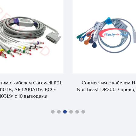
им с кабелем Carewell 1101,
Совместим с кабелем Ho
, 1103B, AR 1200ADV, ECG-
Northeast DR200 7 прово
1103LW с 10 выводами