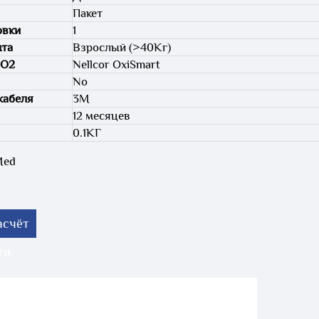
Пакет
овки
1
нта
Взрослый (>40Кг)
pO2
Nellcor OxiSmart
No
кабеля
3M
12 месяцев
0.1КГ
Med
асчёт
ти