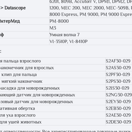
6201, 809B, Accutorr V, DPM1, DPM2, 
 > Datascope
1200, MEC 200, MEC 2000, MEC-509B, 
8000 Express, PM 9000, PM 9000 Expre
ИнтерМед
PM-8000
M3
йф
Умная волна 7
VI-3510P, VI-8410P
:
я пальца взрослого
S2AF30-029
наконечник для взрослых
S2AS30-029
 клип для пальца
S2PF30-029
 мягкий наконечник
S2PS30-029
насадка для новорожденных
S2IS30-029
ающий датчик для новорожденных
S2NG30-029
зовый датчик для новорожденных
S2EY30-029
ативная обертка
S2EB30-029
ля уха взрослого
S2AE30-029
для ушей животных
S2DE30-029
от ответственности: Все зарегистрированные товарные знаки, 