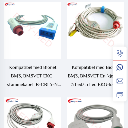
Kompatibel med Bionet
Kompatibel med Bionet
BM3, BM3VET EKG-
BM3, BM3VET En-kjørtels
stammekabel, B-CBL5-N,
3 Led/ 5 Led EKG-kabel
B-CBL-N