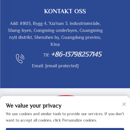
KONTAKT OSS
Add: #803, Bygg 4, Xia'nan 3. industriområde,
Shang-byen, Gongming-underbyen, Guangming
nytt distrikt, Shenzhen by, Guangdong provins,
Kina
+86-13798257145
Tlf:
Email:
[email protected]
We value your privacy
We use cookies and similar tools to provide our services. If you don't
Opphavsrett © 2025 av SHENZHEN REDY-MED
want to accept all cookies, click Personalize cookies.
TECHNOLOGY CO.,LTD -
Personvernpolicy