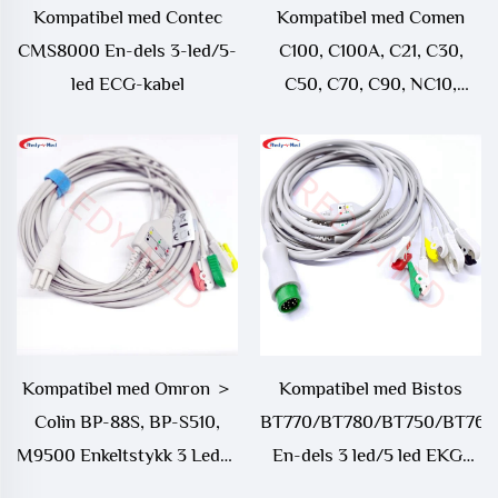
Kompatibel med Contec
Kompatibel med Comen
CMS8000 En-dels 3-led/5-
C100, C100A, C21, C30,
led ECG-kabel
C50, C70, C90, NC10,
NC12, NC19, NC3, NC5,
NC8 En-dels 3-led/5-led
EKG-kabel
Kompatibel med Omron ＞
Kompatibel med Bistos
Colin BP-88S, BP-S510,
BT770/BT780/BT750/BT760
M9500 Enkeltstykk 3 Led/5
En-dels 3 led/5 led EKG-
Led EKG-kabel
kabel