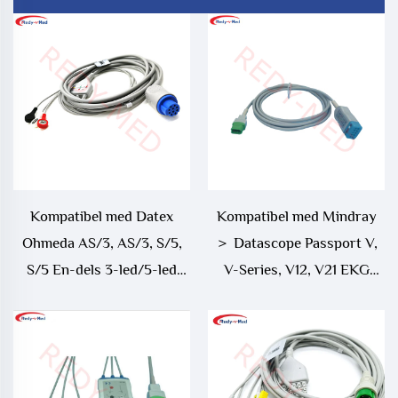
Kompatibel med Datex
Kompatibel med Mindray
Ohmeda AS/3, AS/3, S/5,
＞ Datascope Passport V,
S/5 En-dels 3-led/5-led
V-Series, V12, V21 EKG
ECG-kabel
Trunk-kabel - 0012-00-
1745-01