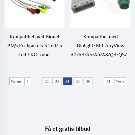
Kompatibel med Bionet
Kompatibel med
BM5 En-kjørtels 3 Led/ 5
Biolight/BLT AnyView
Led EKG-kabel
A2/A3/A5/A6/A8/Q3/Q5/Q7
12P til LL-stil EKG-
trunkkabel
...
...
Forrige
1
22
23
24
25
26
34
Neste
Få et gratis tilbud