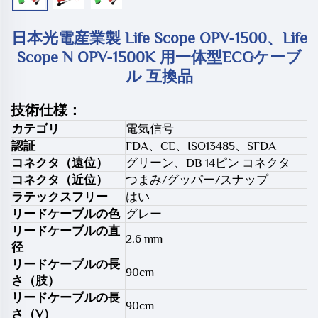
日本光電産業製 Life Scope OPV-1500、Life
Scope N OPV-1500K 用一体型ECGケーブ
ル 互換品
技術仕様：
カテゴリ
電気信号
認証
FDA、CE、ISO13485、SFDA
コネクタ（遠位）
グリーン、DB 14ピン コネクタ
コネクタ（近位）
つまみ/グッパー/スナップ
ラテックスフリー
はい
リードケーブルの色
グレー
リードケーブルの直
2.6 mm
径
リードケーブルの長
90cm
さ（肢）
リードケーブルの長
90cm
さ（V）