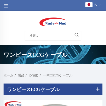
JA
ワンピースECGケーブル
ホーム
/
製品
/
心電図
/
一体型ECGケーブル
ワンピースECGケーブル