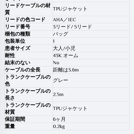
リードケーブルの材
TPUジャケット
質
リードの色コード
AHA／IEC
リード番号
3リード/ 5リード
梱包の種類
バッグ
包装単位
1
患者サイズ
大人/小児
耐性
43K オーム
結末のない
No
ケーブルの全長
距離は3.6m
トランクケーブルの
グレー
色
トランクケーブルの
2.5m
長さ
トランクケーブルの
TPUジャケット
材質
保証期間
6ヶ月
重量
0.2kg