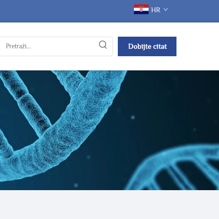
HR
Dobijte citat