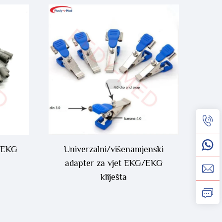
l EKG
Univerzalni/višenamjenski
u
adapter za vjet EKG/EKG
kliješta