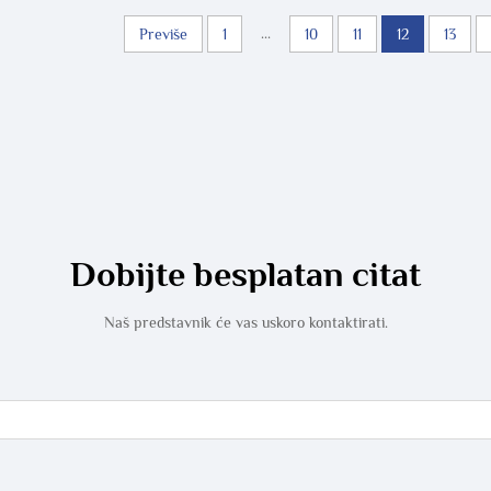
...
Previše
1
10
11
12
13
Dobijte besplatan citat
Naš predstavnik će vas uskoro kontaktirati.