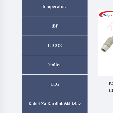
Temperatura
IBP
ETCO2
Holter
Ko
EEG
E
Kabel Za Kardiološki Izlaz