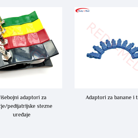
išebojni adaptori za
Adaptori za banane i t
čje/pedijatrijske stezne
uređaje