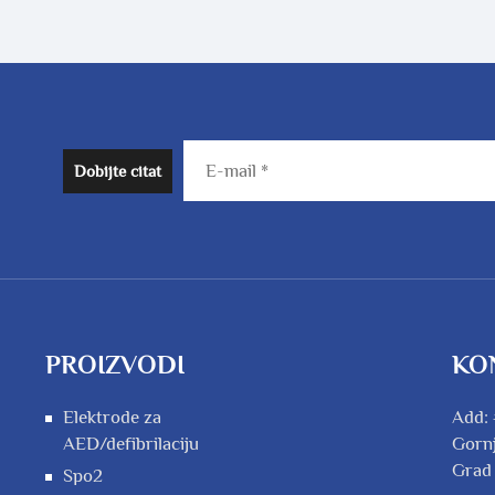
Dobijte citat
PROIZVODI
KO
Elektrode za
Add: 
AED/defibrilaciju
Gornj
Grad
Spo2