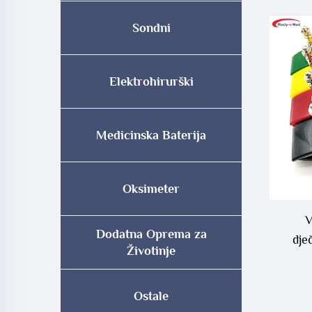
Sondni
Elektrohirurški
Medicinska Baterija
Oksimeter
V
Dodatna Oprema za
dje
Životinje
Ostale