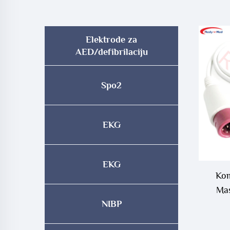
Elektrode za
AED/defibrilaciju
Spo2
EKG
EKG
Kom
Mas
NIBP