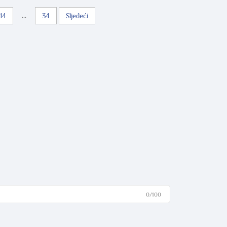
...
14
34
Sljedeći
0/100