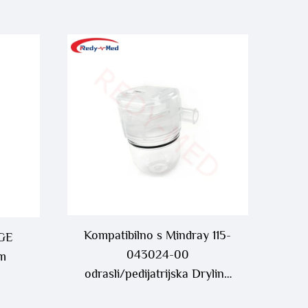
Kompatibilno s Mindray 115-
 GE
043024-00
m
odrasli/pedijatrijska Dryline
II vodena zamka