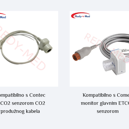
mpatibilno s Contec
Kompatibilno s Com
tCO2 senzorom CO2
monitor glavnim ET
produžnog kabela
senzorom