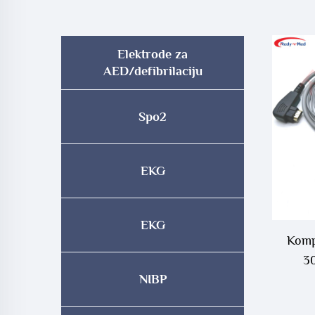
Elektrode za
AED/defibrilaciju
Spo2
EKG
EKG
Komp
30
NIBP