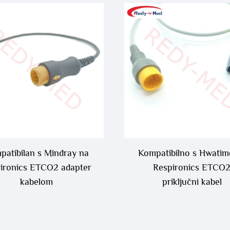
ETCO2 senzorom
patibilan s Mindray na
Kompatibilno s Hwatim
ironics ETCO2 adapter
Respironics ETCO
kabelom
priključni kabel