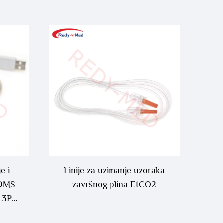
e i
Linije za uzimanje uzoraka
 DMS
završnog plina EtCO2
-3P