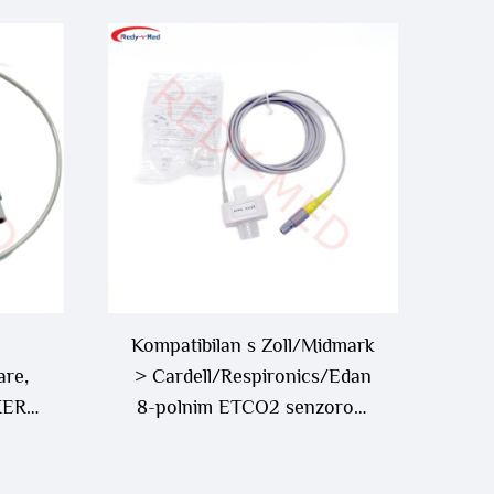
Kompatibilan s Zoll/Midmark
are,
> Cardell/Respironics/Edan
KER,
8-polnim ETCO2 senzorom
ong,
za glavnu struju
tream