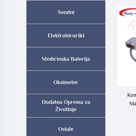
Sondni
Elektrohirurški
Medicinska Baterija
Oksimeter
Kom
Dodatna Oprema za
Ma
Životinje
Ostale