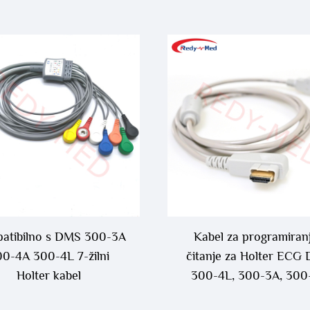
atibilno s DMS 300-3A
Kabel za programiranj
0-4A 300-4L 7-žilni
čitanje za Holter ECG
Holter kabel
300-4L, 300-3A, 300
(HDMI)