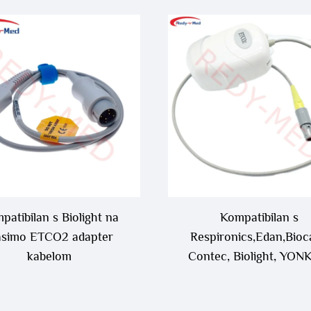
patibilan s Biolight na
Kompatibilan s
simo ETCO2 adapter
Respironics,Edan,Bioc
kabelom
Contec, Biolight, YON
Comen, Huatime, Tianr
Infinium 8-žilnim sides