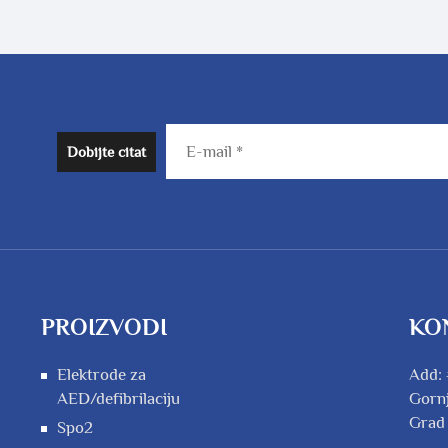
Dobijte citat
PROIZVODI
KO
Elektrode za
Add: 
AED/defibrilaciju
Gornj
Grad
Spo2