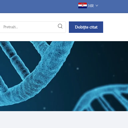
HR
Dobijte citat