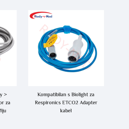
y >
Kompatibilan s Biolight za
or za
Respironics ETCO2 Adapter
iju
kabel