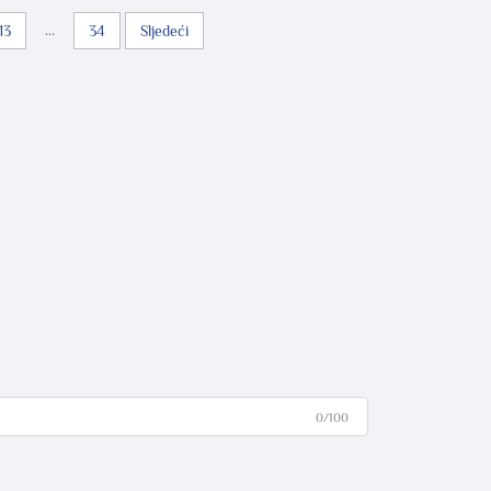
...
13
34
Sljedeći
0/100