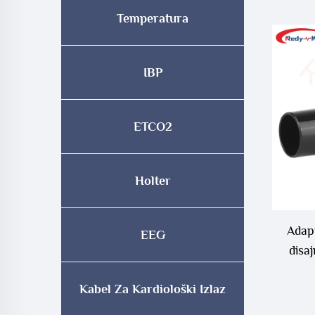
Temperatura
IBP
ETCO2
Holter
Adapt
EEG
disa
Kabel Za Kardiološki Izlaz