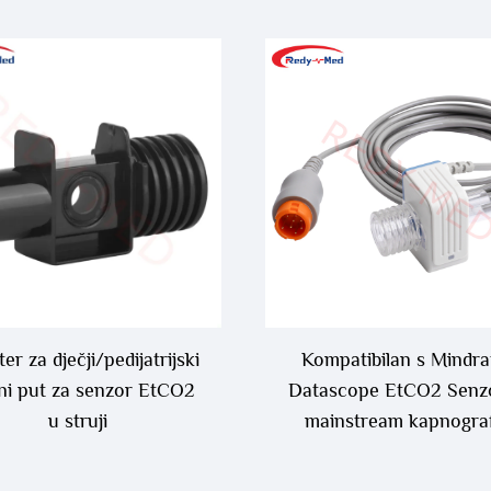
er za dječji/pedijatrijski
Kompatibilan s Mindra
jni put za senzor EtCO2
Datascope EtCO2 Senz
u struji
mainstream kapnograf