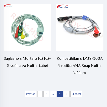
Saglasno s Mortara H3 H3+
Kompatibilan s DMS-300A
5 vodica za Holter kabel
3 vodiča AHA Snap Holter
kablom
Previše
1
2
3
4
5
Sljedeći