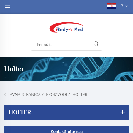
HR
Holter
GLAVNA STRANICA
/
PROIZVODI
/
HOLTER
HOLTER
Kontaktirajte nas