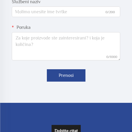
Službeni naziv
0/200
Poruka
0/1000
Prenosi
Dobijte citat