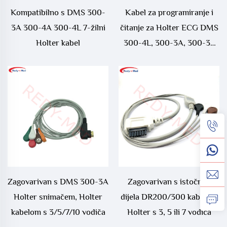
Kompatibilno s DMS 300-
Kabel za programiranje i
3A 300-4A 300-4L 7-žilni
čitanje za Holter ECG DMS
Holter kabel
300-4L, 300-3A, 300-3P
(HDMI)
Zagovarivan s DMS 300-3A
Zagovarivan s istočnog
Holter snimačem, Holter
dijela DR200/300 kabelom
kabelom s 3/5/7/10 vodiča
Holter s 3, 5 ili 7 vodica