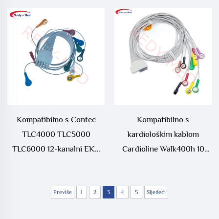
Kompatibilno s Contec
Kompatibilno s
TLC4000 TLC5000
kardiološkim kablom
TLC6000 12-kanalni EKG
Cardioline Walk400h 10
Holter kabel
olov ECG Holter
Previše
1
2
3
4
5
Sljedeći