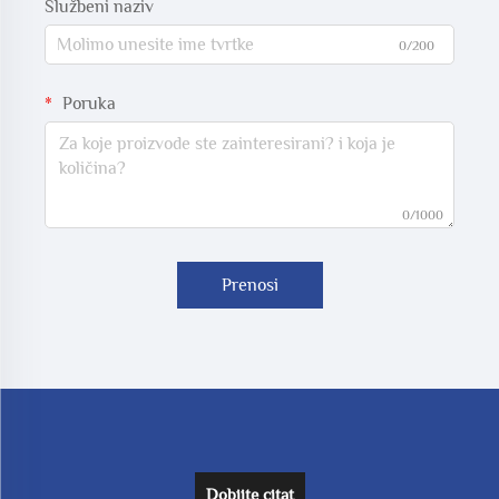
Službeni naziv
0/200
Poruka
0/1000
Prenosi
Dobijte citat