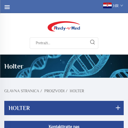
HR
Holter
GLAVNA STRANICA
/
PROIZVODI
/
HOLTER
HOLTER
Kontaktirajte nas