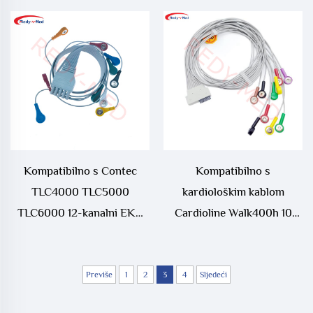
Kompatibilno s Contec
Kompatibilno s
TLC4000 TLC5000
kardiološkim kablom
TLC6000 12-kanalni EKG
Cardioline Walk400h 10
Holter kabel
olov ECG Holter
Previše
1
2
3
4
Sljedeći