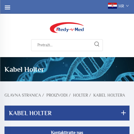
HR
Kabel Holter
GLAVNA STRANICA
/
PROIZVODI
/
HOLTER
/
KABEL HOLTERA
KABEL HOLTER
Kontaktirajte nas