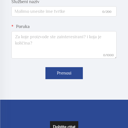
Službeni naziv
0/200
Poruka
0/1000
Prenosi
Dobijte citat