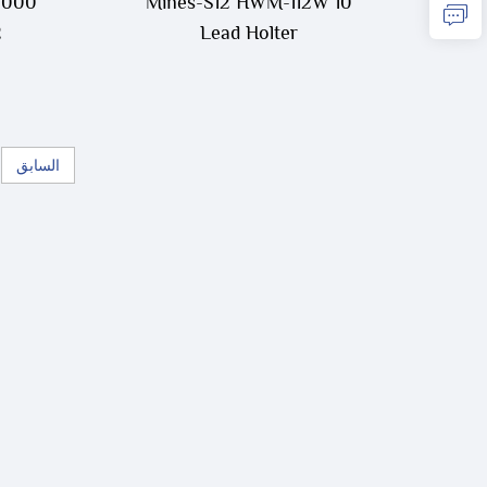
5000
Mines-S12 HWM-112W 10
Lead Holter
2
السابق