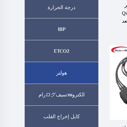
ر
درجة الحرارة
Qui
عد
IBP
ETCO2
هولتر
الكتروэнسيفログرام
كابل إخراج القلب