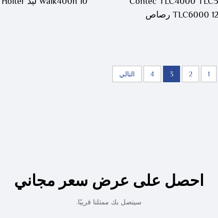
Contec TLC4000 TLC
Walk400h 10 ليد ECG Holter
TLC6000 1 رصاص
1
2
3
4
التالي
احصل على عرض سعر مجاني
سيتصل بك ممثلنا قريبًا.