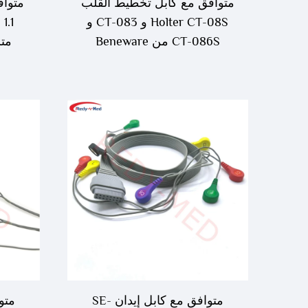
متوافق مع كابل تخطيط القلب
متواف
Holter CT-08S و CT-083 و
1.1
CT-086S من Beneware
متر، 7 أقط
متوافق مع كابل إيدان SE-