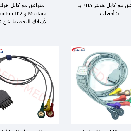
متوافق مع كابل هولتر H3+ بـ
متوافق مع كابل هولت
5 أقطاب
Mortara و nton H12
لأسلاك التخطيط عن بُ