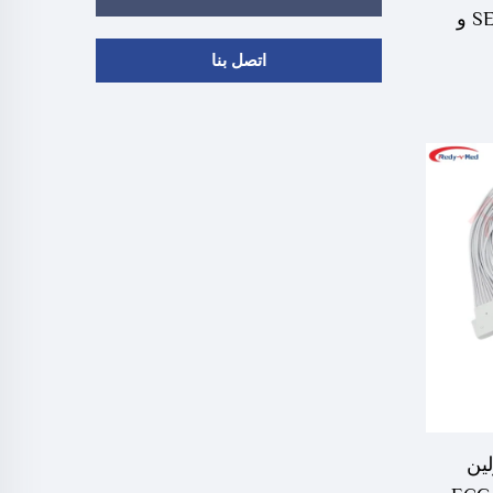
متوافق مع إيدان SE-2003 و
اتصل بنا
لين