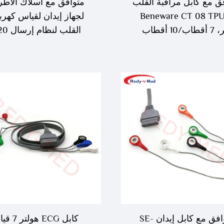
ق مع كابل مراقبة القلب
متوافق مع أسلاك الأط
Beneware CT 08 TPU 
لجهاز إيدان لقياس كهربا
اب/10 أقطاب
القلب لنظام إرسال iT20
متوافق مع كابل إيدان SE-
كابل ECG هولتر