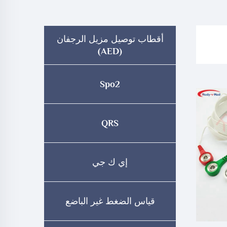
أقطاب توصيل مزيل الرجفان
(AED)
Spo2
QRS
إي ك جي
قياس الضغط غير الباضع