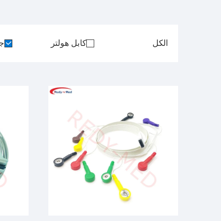
الكل
كابل هولتر
جه