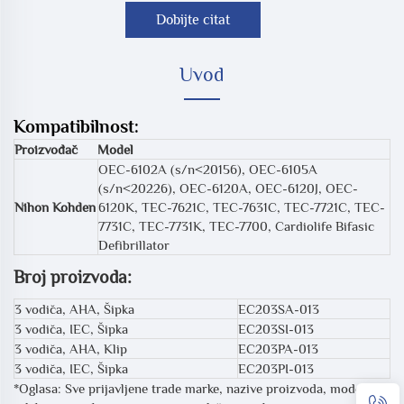
Dobijte citat
Uvod
Kompatibilnost:
Proizvođač
Model
OEC-6102A (s/n<20156), OEC-6105A
(s/n<20226), OEC-6120A, OEC-6120J, OEC-
Nihon Kohden
6120K, TEC-7621C, TEC-7631C, TEC-7721C, TEC-
7731C, TEC-7731K, TEC-7700, Cardiolife Bifasic
Defibrillator
Broj proizvoda:
3 vodiča, AHA, Šipka
EC203SA-013
3 vodiča, IEC, Šipka
EC203SI-013
3 vodiča, AHA, Klip
EC203PA-013
3 vodiča, IEC, Šipka
EC203PI-013
*Oglasa: Sve prijavljene trade marke, nazive proizvoda, modele