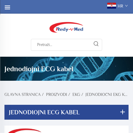
HR
Jednodiojni ECG kabel
GLAVNA STRANICA
/
PROIZVODI
/
EKG
/
JEDNODIOČNI EKG KABEL
JEDNODIOJNI ECG KABEL