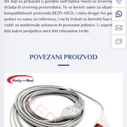
itd. koji su prikazani u gornjim sadržajima vlasni su izvornog
držalja ili izvornog proizvođača. To se koristi samo za objašnjenje
kompatibilnosti proizvoda REDY-MED, i ništa drugo! Svi gornji
podaci su samo za referencu, i ne bi trebali se koristiti kao radni
vodič za medicinske ustanove ili povezane jedinice. U suprotnom,
bilo kakve posljedice neće biti relevantne tvrtki.
POVEZANI PROIZVOD