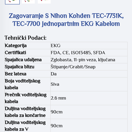
Zagovaranje S Nihon Kohden TEC-7731K,
TEC-7700 Jednopartnim EKG Kabelom
Tehnički Podaci:
Kategorija
EKG
Certifikati
FDA, CE, ISO13485, SFDA
Spajalica udaljena
Zglobasta, 11-pin veza, ključana
Spajalica blizu
Štipanje/Grabit/Snap
Bez latexa
Da
Boja voditeljskog
Siva
kabela
Prečnik voditeljskog
2.6 mm
kabela
Duljina voditeljskog
90cm
kabela za končarine
Duljina voditeljskog
90cm
kabela za V