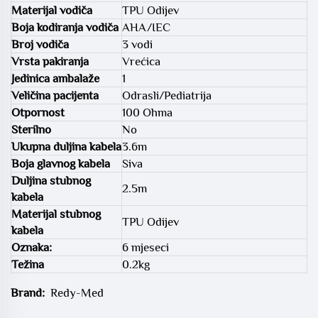
Materijal vodiča
TPU Odijev
Boja kodiranja vodiča
AHA/IEC
Broj vodiča
3 vodi
Vrsta pakiranja
Vrećica
Jedinica ambalaže
1
Veličina pacijenta
Odrasli/Pediatrija
Otpornost
100 Ohma
Sterilno
No
Ukupna duljina kabela
3.6m
Boja glavnog kabela
Siva
Duljina stubnog
2.5m
kabela
Materijal stubnog
TPU Odijev
kabela
Oznaka:
6 mjeseci
Težina
0.2kg
Brand:
Redy-Med