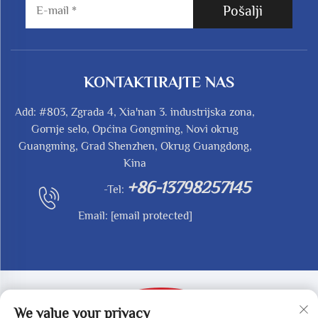
Pošalji
KONTAKTIRAJTE NAS
Add: #803, Zgrada 4, Xia'nan 3. industrijska zona,
Gornje selo, Općina Gongming, Novi okrug
Guangming, Grad Shenzhen, Okrug Guangdong,
Kina
+86-13798257145
-Tel:
Email:
[email protected]
We value your privacy