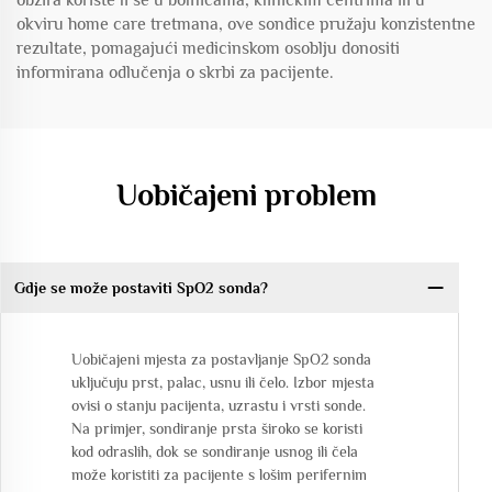
obzira koriste li se u bolnicama, kliničkim centrima ili u
okviru home care tretmana, ove sondice pružaju konzistentne
rezultate, pomagajući medicinskom osoblju donositi
informirana odlučenja o skrbi za pacijente.
Uobičajeni problem
Gdje se može postaviti SpO2 sonda?
Uobičajeni mjesta za postavljanje SpO2 sonda
uključuju prst, palac, usnu ili čelo. Izbor mjesta
ovisi o stanju pacijenta, uzrastu i vrsti sonde.
Na primjer, sondiranje prsta široko se koristi
kod odraslih, dok se sondiranje usnog ili čela
može koristiti za pacijente s lošim perifernim