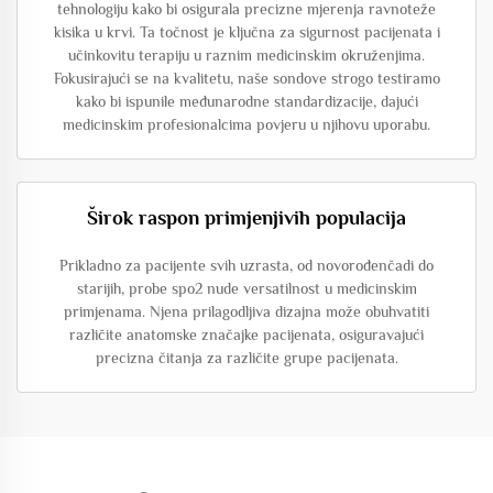
tehnologiju kako bi osigurala precizne mjerenja ravnoteže
kisika u krvi. Ta točnost je ključna za sigurnost pacijenata i
učinkovitu terapiju u raznim medicinskim okruženjima.
Fokusirajući se na kvalitetu, naše sondove strogo testiramo
kako bi ispunile međunarodne standardizacije, dajući
medicinskim profesionalcima povjeru u njihovu uporabu.
Širok raspon primjenjivih populacija
Prikladno za pacijente svih uzrasta, od novorođenčadi do
starijih, probe spo2 nude versatilnost u medicinskim
primjenama. Njena prilagodljiva dizajna može obuhvatiti
različite anatomske značajke pacijenata, osiguravajući
precizna čitanja za različite grupe pacijenata.