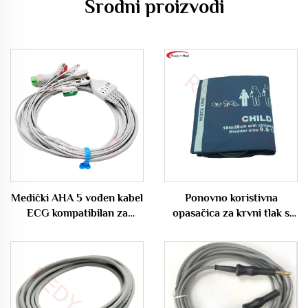
Srodni proizvodi
Medički AHA 5 vođen kabel
Ponovno koristivna
ECG kompatibilan za
opasačica za krvni tlak s
Biocare/Edan/Mindray
jednim cijevljem za odrasle,
obim ruke 25-35cm, REDY-
MED