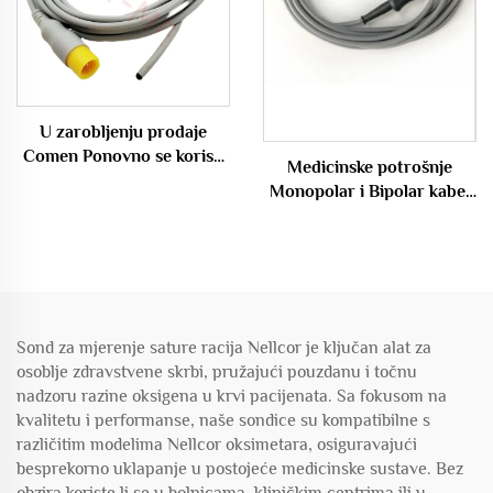
U zarobljenju prodaje
Comen Ponovno se koristi
Medicinske potrošnje
Temperatura senzor Sonda
Monopolar i Bipolar kabel
za medicinsku pridružnu
elektrokoagulacijski škrapa
upotrebu
linija
Sond za mjerenje sature racija Nellcor je ključan alat za
osoblje zdravstvene skrbi, pružajući pouzdanu i točnu
nadzoru razine oksigena u krvi pacijenata. Sa fokusom na
kvalitetu i performanse, naše sondice su kompatibilne s
različitim modelima Nellcor oksimetara, osiguravajući
besprekorno uklapanje u postojeće medicinske sustave. Bez