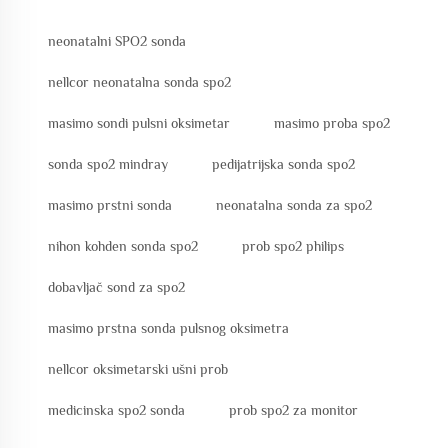
neonatalni SPO2 sonda
nellcor neonatalna sonda spo2
masimo sondi pulsni oksimetar
masimo proba spo2
sonda spo2 mindray
pedijatrijska sonda spo2
masimo prstni sonda
neonatalna sonda za spo2
nihon kohden sonda spo2
prob spo2 philips
dobavljač sond za spo2
masimo prstna sonda pulsnog oksimetra
nellcor oksimetarski ušni prob
medicinska spo2 sonda
prob spo2 za monitor