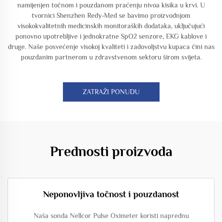
namijenjen točnom i pouzdanom praćenju nivoa kisika u krvi. U
tvornici Shenzhen Redy-Med se bavimo proizvodnjom
visokokvalitetnih medicinskih monitoraških dodataka, uključujući
ponovno upotrebljive i jednokratne SpO2 senzore, EKG kablove i
druge. Naše posvećenje visokoj kvaliteti i zadovoljstvu kupaca čini nas
pouzdanim partnerom u zdravstvenom sektoru širom svijeta.
ZATRAŽI PONUDU
Prednosti proizvoda
Neponovljiva točnost i pouzdanost
Naša sonda Nellcor Pulse Oximeter koristi naprednu