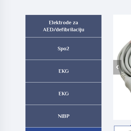
Elektrode za
AED/defibrilaciju
Spo2
EKG
EKG
NIBP