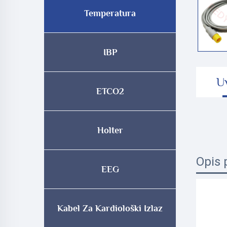
Temperatura
IBP
U
ETCO2
Holter
Opis 
EEG
Kabel Za Kardiološki Izlaz