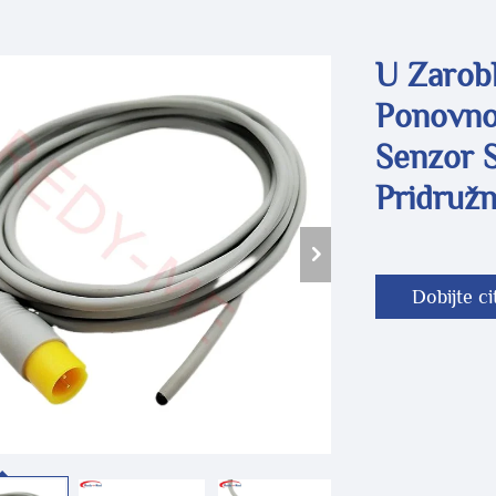
U Zarob
Ponovno
Senzor 
Pridruž
Dobijte ci