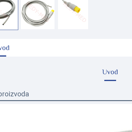
vod
Uvod
proizvoda