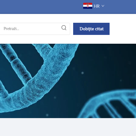
HR
Dobijte citat