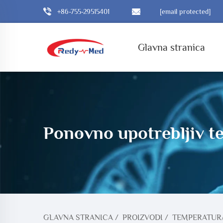
+86-755-29515401
[email protected]
Glavna stranica
Ponovno upotrebljiv t
GLAVNA STRANICA
/
PROIZVODI
/
TEMPERATUR