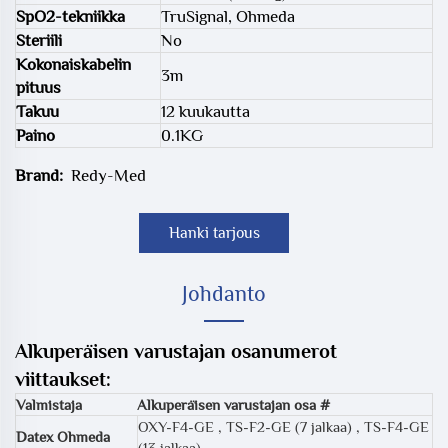
SpO2-tekniikka
TruSignal, Ohmeda
Steriili
No
Kokonaiskabelin
3m
pituus
Takuu
12 kuukautta
Paino
0.1KG
Brand:
Redy-Med
Hanki tarjous
Johdanto
Alkuperäisen varustajan osanumerot
viittaukset:
Valmistaja
Alkuperäisen varustajan osa #
OXY-F4-GE
,
TS-F2-GE (7 jalkaa)
,
TS-F4-GE
Datex Ohmeda
(13 jalkaa)