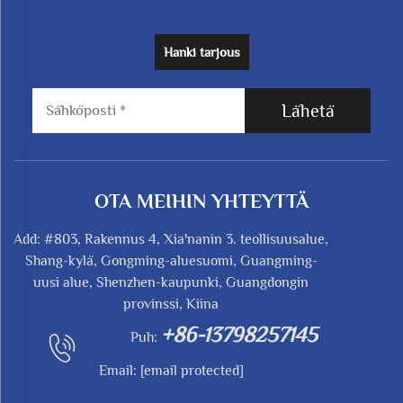
Hanki tarjous
Lähetä
OTA MEIHIN YHTEYTTÄ
Add: #803, Rakennus 4, Xia'nanin 3. teollisuusalue,
Shang-kylä, Gongming-aluesuomi, Guangming-
uusi alue, Shenzhen-kaupunki, Guangdongin
provinssi, Kiina
+86-13798257145
Puh:
Email:
[email protected]