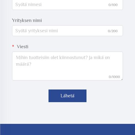
0/100
Yrityksen nimi
0/200
Viesti
0/1000
Lähetä