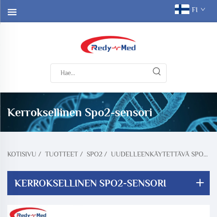
FI
Kerroksellinen Spo2-sensori
KOTISIVU
/
TUOTTEET
/
SPO2
/
UUDELLEENKÄYTETTÄVÄ SPO2-SENSORI
KERROKSELLINEN SPO2-SENSORI