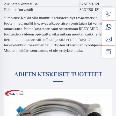
Aikuisten korvasulku
S2AE30-121
Eläimen korvasiili
S2DE30-121
*Ilmoitus: Kaikki yllä mainitut rekisteröidyt tavaramerkit,
tuotenimet, mallit jne. ovat alkuperäisen omistajan tai valmistajan
omaisuutta. Nämä käytetään vain selittämään REDY-MED-
tuotteiden yhteensopivuutta, eikä mitään muuta! Kaikki yllä oleva
tieto on ainoastaan viitteellistä ja sitä ei tulisi käyttää
terveydenhuoltoasemien tai liittyvien yksiköiden työohjeena.
Muuten mikään seuraamus ei ole yrityksen asia.
AIHEEN KESKEISET TUOTTEET