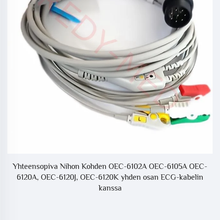
Yhteensopiva Nihon Kohden OEC-6102A OEC-6105A OEC-
Y
6120A, OEC-6120J, OEC-6120K yhden osan ECG-kabelin
kanssa