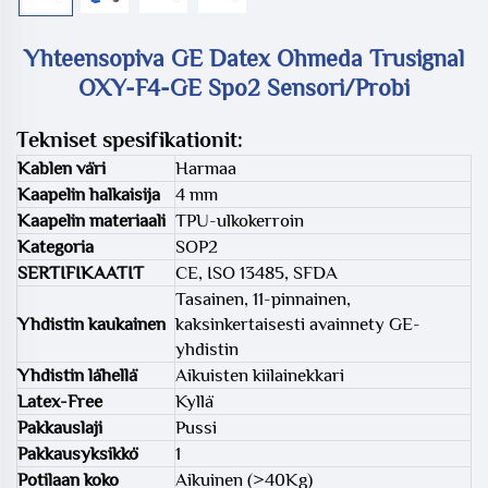
Yhteensopiva GE Datex Ohmeda Trusignal
OXY-F4-GE Spo2 Sensori/Probi
Tekniset spesifikationit:
Kablen väri
Harmaa
Kaapelin halkaisija
4 mm
Kaapelin materiaali
TPU-ulkokerroin
Kategoria
SOP2
SERTIFIKAATIT
CE, ISO 13485, SFDA
Tasainen, 11-pinnainen,
Yhdistin kaukainen
kaksinkertaisesti avainnety GE-
yhdistin
Yhdistin lähellä
Aikuisten kiilainekkari
Latex-Free
Kyllä
Pakkauslaji
Pussi
Pakkausyksikkö
1
Potilaan koko
Aikuinen (>40Kg)