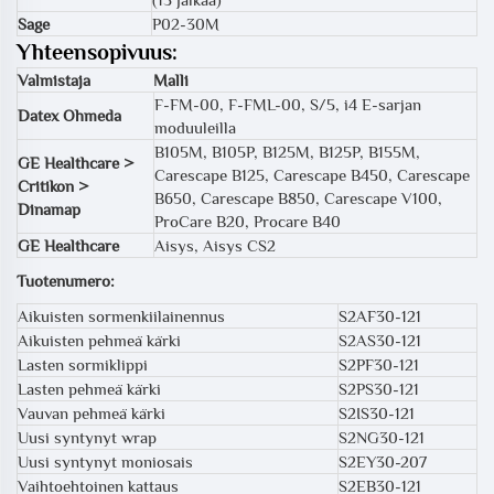
Sage
P02-30M
Yhteensopivuus:
Valmistaja
Malli
F-FM-00, F-FML-00, S/5, i4 E-sarjan
Datex Ohmeda
moduuleilla
B105M, B105P, B125M, B125P, B155M,
GE Healthcare >
Carescape B125, Carescape B450, Carescape
Critikon >
B650, Carescape B850, Carescape V100,
Dinamap
ProCare B20, Procare B40
GE Healthcare
Aisys, Aisys CS2
Tuotenumero:
Aikuisten sormenkiilainennus
S2AF30-121
Aikuisten pehmeä kärki
S2AS30-121
Lasten sormiklippi
S2PF30-121
Lasten pehmeä kärki
S2PS30-121
Vauvan pehmeä kärki
S2IS30-121
Uusi syntynyt wrap
S2NG30-121
Uusi syntynyt moniosais
S2EY30-207
Vaihtoehtoinen kattaus
S2EB30-121