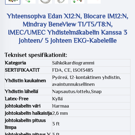
Yhteensopiva Edan X12:n, Biocare IM12:n,
Mindray BeneView T1/T5/T8:n,
IMEC/UMEC Yhdistelmäkabelin Kanssa 3
Johteen/ 5 Johteen EKG-Kabeleille
Tekniset spesifikationit:
Kategoria
Sähkökardiogrammi
SERTIFIKAATIT
FDA, CE, ISO13485
Pyöreä, 12-kontaktinen yhdistin,
Yhdistin kaukainen
avaintunnuksellinen
Yhdistin lähellä
Napsautus/ottelu,Snap
Latex-Free
Kyllä
Johtokabelin väri
Harmaa
Johtokabelin halkaisija
2,6 mm
Johtokabelin pituus
3 ft
limpa
Johtokabelin pituus V
3 ft