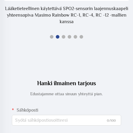
-
Lääketieteellinen käytettävä SPO2-sensorin laajennuskaapeli
yhteensopiva Masimo Rainbow RC-1, RC-4, RC -12 -mallien
S
kanssa
Hanki ilmainen tarjous
Edustajamme ottaa sinuun yhteyttä pian.
Sähköposti
0/100