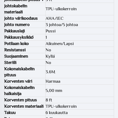
Johtokabelin
TPU-ulkokerroin
materiaali
Johto värikoodaus
AHA/IEC
Johto numero
3 johtoa/5 johtoa
Pakkauslaji
Pussi
Pakkausyksikkö
1
Potilaan koko
Aikuinen/Lapsi
Resistanssi
No
Suojaaminen
Kyllä
Steriili
No
Kokonaiskabelin
3.6M
pituus
Korventen väri
Harmaa
Kokonaiskabelin
5,00 mm
halkaisija
Korventen pituus
8 ft
Korventen materiaali
TPU-ulkokerroin
Takuu
6 kuukautta