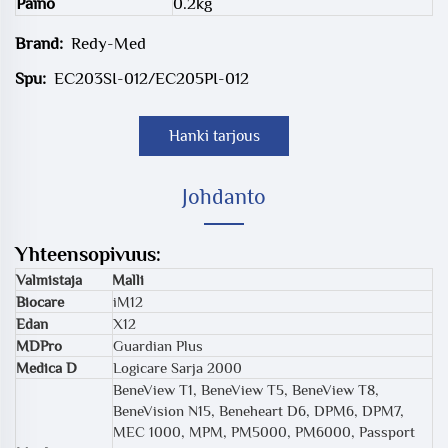
Paino
0.2kg
Brand:
Redy-Med
Spu:
EC203SI-012/EC205PI-012
Hanki tarjous
Johdanto
Yhteensopivuus:
Valmistaja
Malli
Biocare
iM12
Edan
X12
MDPro
Guardian Plus
Medica D
Logicare Sarja 2000
BeneView T1, BeneView T5, BeneView T8,
BeneVision N15, Beneheart D6, DPM6, DPM7,
MEC 1000, MPM, PM5000, PM6000, Passport