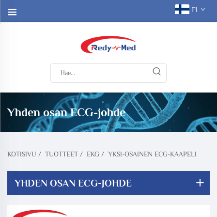
FI
Yhden osan ECG-johde
KOTISIVU
/
TUOTTEET
/
EKG
/
YKSI-OSAINEN ECG-KAAPELI
YHDEN OSAN ECG-JOHDE