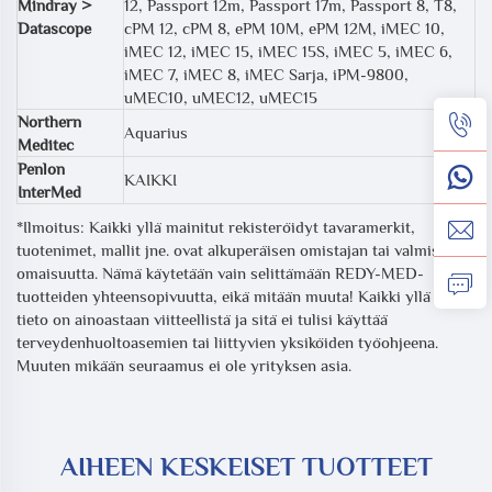
Mindray >
12, Passport 12m, Passport 17m, Passport 8, T8,
Datascope
cPM 12, cPM 8, ePM 10M, ePM 12M, iMEC 10,
iMEC 12, iMEC 15, iMEC 15S, iMEC 5, iMEC 6,
iMEC 7, iMEC 8, iMEC Sarja, iPM-9800,
uMEC10, uMEC12, uMEC15
Northern
Aquarius
Meditec
Penlon
KAIKKI
InterMed
*Ilmoitus: Kaikki yllä mainitut rekisteröidyt tavaramerkit,
tuotenimet, mallit jne. ovat alkuperäisen omistajan tai valmistajan
omaisuutta. Nämä käytetään vain selittämään REDY-MED-
tuotteiden yhteensopivuutta, eikä mitään muuta! Kaikki yllä oleva
tieto on ainoastaan viitteellistä ja sitä ei tulisi käyttää
terveydenhuoltoasemien tai liittyvien yksiköiden työohjeena.
Muuten mikään seuraamus ei ole yrityksen asia.
AIHEEN KESKEISET TUOTTEET