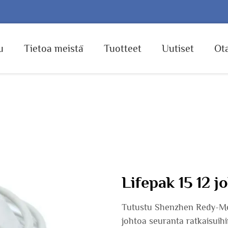
u
Tietoa meistä
Tuotteet
Uutiset
Ota
Lifepak 15 12 j
Tutustu Shenzhen Redy-Medi
johtoa seuranta ratkaisuihin