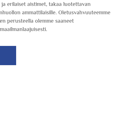
a erilaiset aistimet, takaa luotettavan
enhuollon ammattilaisille. Oletusvahvuuteemme
den perusteella olemme saaneet
maailmanlaajuisesti.