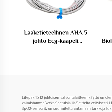
Lääketieteellinen AHA 5
johto Ecg-kaapeli
Bio
soveltuu
kan
Biocare/Edan/Mindray -
Eco
laitteille
pinn
senso
ok
Lifepak 15 12 johtoisen valvontalaitteen käyttö on ole
valmistamme korkealaatuisia lisälaitteita erityisest
SpO2-sensorit, on suunniteltu antamaan tarkkoja lukuj