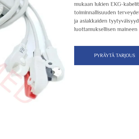
mukaan lukien EKG-kabelit j
toiminnallisuuden terveyd
ja asiakkaiden tyytyväisyy
luottamuksellisen maineen 
PYRÄYTÄ TARJOUS