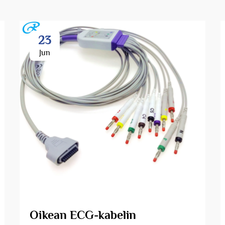
23
Jun
Oikean ECG-kabelin