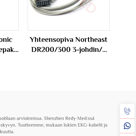
onic
Yhteensopiva Northeast
fepak
DR200/300 3-johdin/5
0E
johdin/ 7 johdin Holter-
KG-
kabelin kanssa
U 4+6
apeli
oa potilaan arvioinnissa. Shenzhen Redy-Med:ssä
rituskyvyn. Tuotteemme, mukaan lukien EKG-kabelit ja
kkuutta.