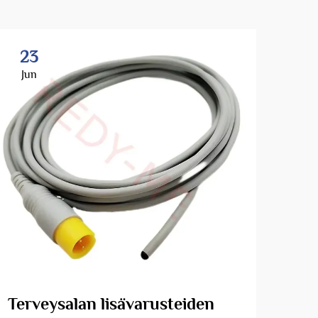
23
2
Jun
Ju
Terveysalan lisävarusteiden
Ym