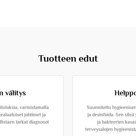
Tuotteen edut
 välitys
Helppo
ituloksia, varmistamalla
Suunniteltu hygieenisen
ealaatuiset johtimet ja
ja desinfoida. Sen sileä
llistaen tarkat diagnosot
ja bakteerien kas
terveysalojen hygieenis