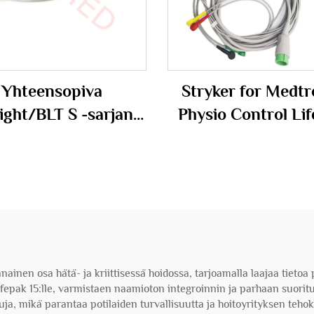
Yhteensopiva
Stryker for Medtr
light/BLT S -sarjan
Physio Control Li
ssa/AnyView M12,
11/12/15/20/2
net Proview 12 9-
Yhteensopiva E
inen Oximax Spo2 -
kaapeli Kestävä TP
ri/-tutka, S10/S12 -
Johto ECG/EKG-ka
simetria-kaapeli
nnainen osa hätä- ja kriittisessä hoidossa, tarjoamalla laajaa tiet
i Lifepak 15:lle, varmistaen naamioton integroinnin ja parhaan suo
a, mikä parantaa potilaiden turvallisuutta ja hoitoyrityksen teho