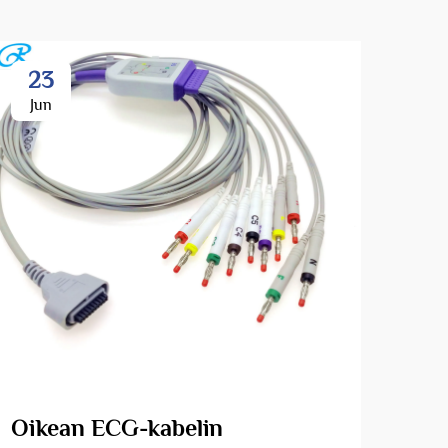
23
2
Jun
Ju
Oikean ECG-kabelin
Ym