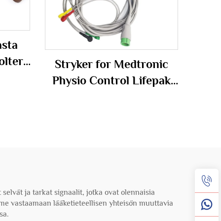
asta
lter-
Stryker for Medtronic
A Snap
Physio Control Lifepak
11/12/15/20/20E
Yhteensopiva EKG-
kaapeli Kestävä TPU 4+6
Johto ECG/EKG-kaapeli
lvät ja tarkat signaalit, jotka ovat olennaisia
me vastaamaan lääketieteellisen yhteisön muuttavia
sa.