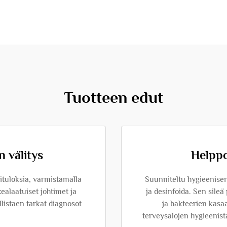
Tuotteen edut
 välitys
Helppo
ituloksia, varmistamalla
Suunniteltu hygieenisen
ealaatuiset johtimet ja
ja desinfoida. Sen sileä
llistaen tarkat diagnosot
ja bakteerien kas
terveysalojen hygieenis