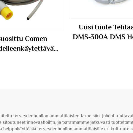
Uusi tuote Tehta
DMS-300A DMS Ho
Suosittu Comen
kabeli 3 johtoa AH
delleenkäytettävä
ötilasensoriprobti
ektaalilaitteisiin
ääketieteellisiin
sovelluksiin
ltu terveydenhuollon ammattilaisten tarpeisiin. Johdot tuottavat se
 sitoutuneet innovaatioihin, ja parannamme jatkuvasti tuotteitam
a helppokäyttöisiä terveydenhuollon ammattilaisille eri kulttuureis