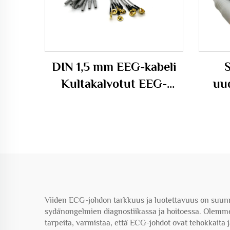
DIN 1,5 mm EEG-kabeli
Kultakalvotut EEG-
uu
lasikupielet, EEG-pielet
lämp
kabeli
r
l
Viiden ECG-johdon tarkkuus ja luotettavuus on suunnite
sydänongelmien diagnostiikassa ja hoitoessa. Olemme
tarpeita, varmistaa, että ECG-johdot ovat tehokkaita j