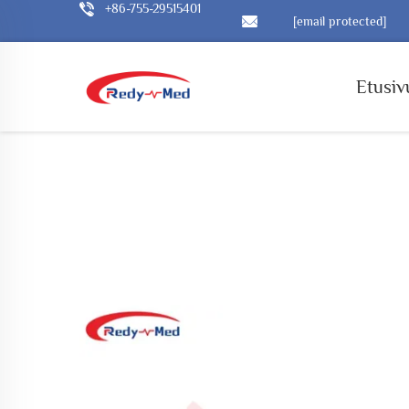
+86-755-29515401
[email protected]
Etusiv