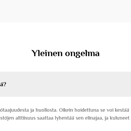
Yleinen ongelma
sä?
ötaajuudesta ja huollosta. Oikein hoidettuna se voi kestää 
töjen alttiisuus saattaa lyhentää sen elinajaa, ja kulune