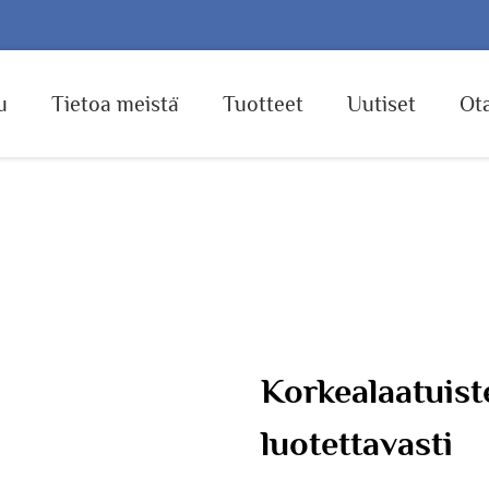
u
Tietoa meistä
Tuotteet
Uutiset
Ota
Korkealaatuis
luotettavasti