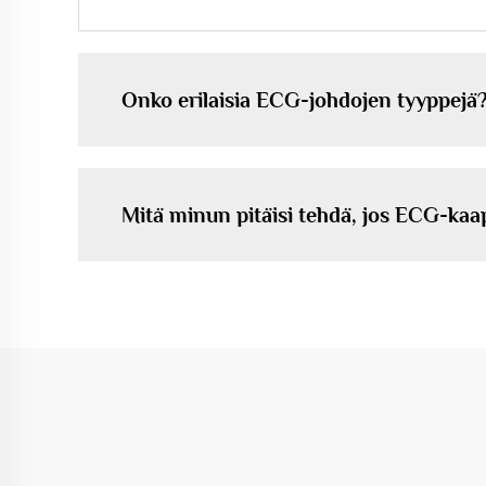
Onko erilaisia ECG-johdojen tyyppejä
Mitä minun pitäisi tehdä, jos ECG-kaa