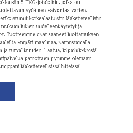
kkaisiin 5 EKG-johdoihin, jotka on
luotettavan sydämen valvontaa varten.
ikoistunut korkealaatuisiin lääketieteellisiin
in, mukaan lukien uudelleenkäytetyt ja
ot. Tuotteemme ovat saaneet luottamuksen
aleilta ympäri maailmaa, varmistamalla
 ja turvallisuuden. Laatua, kilpailukykyisiä
yntipalvelua painottaen pyrimme olemaan
ppani lääketieteellisissä liitteissä.