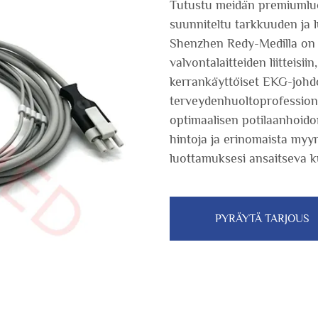
Tutustu meidän premiumluo
suunniteltu tarkkuuden ja 
Shenzhen Redy-Medilla on er
valvontalaitteiden liitteisi
kerrankäyttöiset EKG-johd
terveydenhuoltoprofessiona
optimaalisen potilaanhoidon
hintoja ja erinomaista my
luottamuksesi ansaitseva kum
PYRÄYTÄ TARJOUS