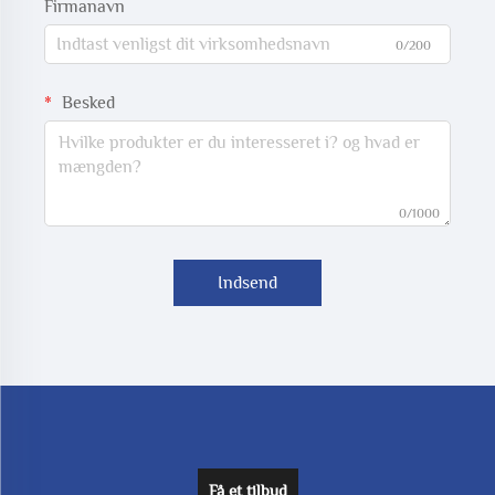
Firmanavn
0/200
Besked
0/1000
Indsend
Få et tilbud