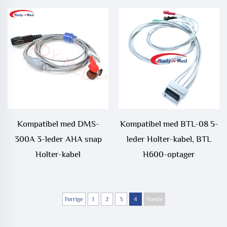
Kompatibel med DMS-
Kompatibel med BTL-08 5-
300A 3-leder AHA snap
leder Holter-kabel, BTL
Holter-kabel
H600-optager
Forrige
1
2
3
4
Næste