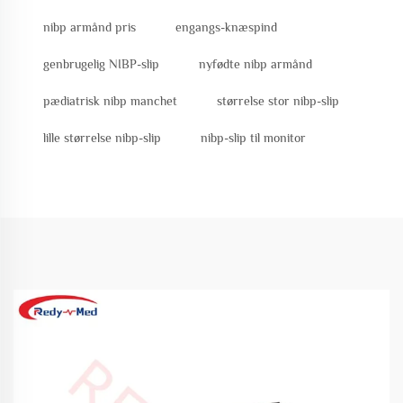
nibp armånd pris
engangs-knæspind
genbrugelig NIBP-slip
nyfødte nibp armånd
pædiatrisk nibp manchet
størrelse stor nibp-slip
lille størrelse nibp-slip
nibp-slip til monitor