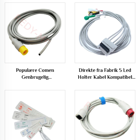
Populære Comen
Direkte fra Fabrik 5 Led
Genbrugelig
Holter Kabel Kompatibel
Temperatursensorsonde til
BT L-08 Holter H600
Medicinsk Rektal
Recorder
Anvendelse