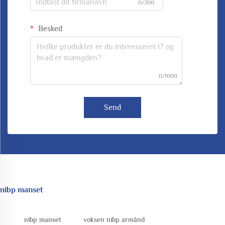
0/200
Besked
0/1000
Send
nibp manset
nibp manset
voksen nibp armånd