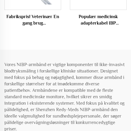
Fabrikspris! Veterinær En
Populær medicinsk
gang brug
adapterkabel IBP
Blodtryksarmbånd
kompatibel til Mindray til
Hund/Kat NIBP Armbånd
Medex-forbindelse
Medicinsk Forbrugsstof
Medicinske forbrugsvarer
Vores NIBP-armbånd er vigtige komponenter til ikke-invasivt
blodtryksmåling i forskellige kliniske situationer. Designet
med fokus på behag og nøjagtighed, kommer disse armbånd i
forskellige størrelser for at imødekomme diverse
patientbehov. Armbåndene er kompatible med de fleste
standard medicinske monitore, hvilket sikrer en smidig
integration i eksisterende systemer. Med fokus på kvalitet og
pålidelighed, er Shenzhen Redy-Meds NIBP-armbånd den
ideelle valgmulighed for sundhedsplejepersonale, der søger
pålidelige overvågningsløsninger til konkurrencedygtige
priser.