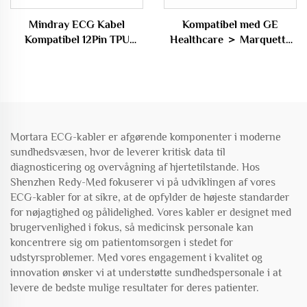
Mindray ECG Kabel
Kompatibel med GE
Kompatibel 12Pin TPU
Healthcare ＞ Marquette
Kabel 3/5 Led Snap/Clip til
Dash 5000, Solar 9500,
Mindray ECG Maskiner
Logiq 7 En-kaps 3-
ledige/5-ledige EKG-kabel
Mortara ECG-kabler er afgørende komponenter i moderne
sundhedsvæsen, hvor de leverer kritisk data til
diagnosticering og overvågning af hjertetilstande. Hos
Shenzhen Redy-Med fokuserer vi på udviklingen af vores
ECG-kabler for at sikre, at de opfylder de højeste standarder
for nøjagtighed og pålidelighed. Vores kabler er designet med
brugervenlighed i fokus, så medicinsk personale kan
koncentrere sig om patientomsorgen i stedet for
udstyrsproblemer. Med vores engagement i kvalitet og
innovation ønsker vi at understøtte sundhedspersonale i at
levere de bedste mulige resultater for deres patienter.