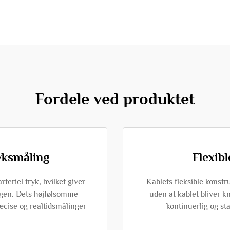
Fordele ved produktet
ryksmåling
Flexib
teriel tryk, hvilket giver
Kablets fleksible konstr
ingen. Dets højfølsomme
uden at kablet bliver kn
ræcise og realtidsmålinger
kontinuerlig og sta