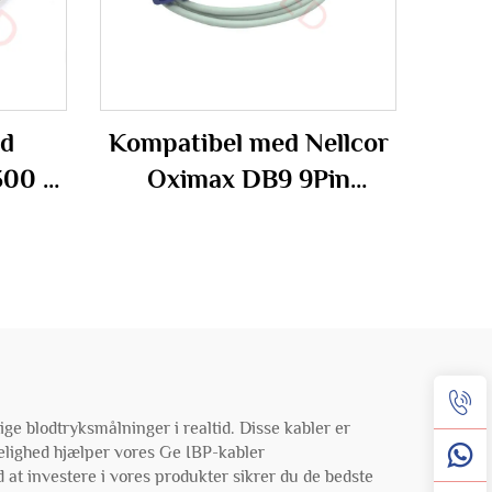
ed
Kompatibel med Nellcor
00 3-
Oximax DB9 9Pin
ead
enkeltbrugssensor til
SPO2
e blodtryksmålninger i realtid. Disse kabler er
idelighed hjælper vores Ge IBP-kabler
 at investere i vores produkter sikrer du de bedste