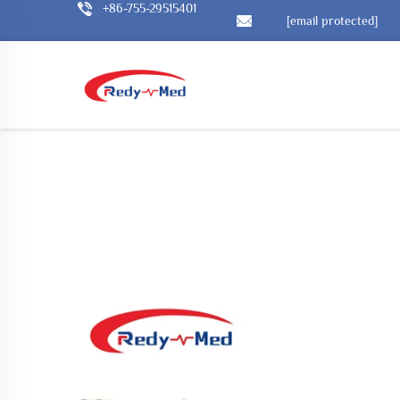
+86-755-29515401
[email protected]