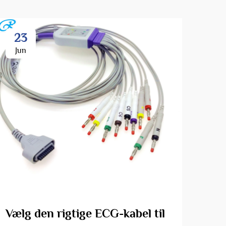
23
2
Jun
Ju
Vælg den rigtige ECG-kabel til
For