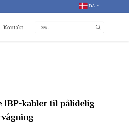
DA
Kontakt
 IBP-kabler til pålidelig
rvågning