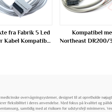
kte fra Fabrik 5 Led
Kompatibel m
er Kabel Kompatibel
Northeast DR200/3
L-08 Holter H600
lead/5 lead/ 7 l
Recorder
Holter-kabel
dicinske overvågningsystemer, designet til at opretholde nøjagtig
krer fleksibilitet i deres anvendelse. Med fokus på kvalitet og pål
ntomsorg, samtidig med at risikoen for udstyrsfejl minimeres. Ved