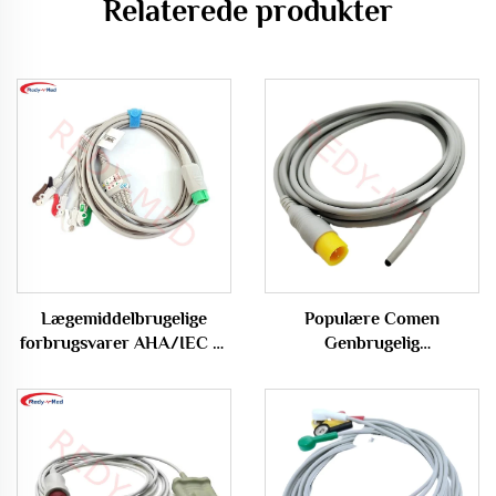
Relaterede produkter
Lægemiddelbrugelige
Populære Comen
forbrugsvarer AHA/IEC 5-
Genbrugelig
led ECG-kabel EKG-kabel
Temperatursensorsonde til
kompatibel med Edan X12
Medicinsk Rektal
Anvendelse