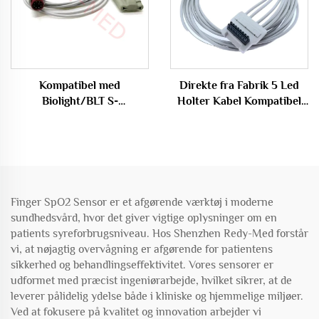
Kompatibel med
Direkte fra Fabrik 5 Led
Biolight/BLT S-
Holter Kabel Kompatibel
serien/AnyView M12,
BT L-08 Holter H600
Econet Proview 12 9-pin
Recorder
Oximax Spo2
Sensor/Probe, S10/S12
Oximetrikabel
Finger SpO2 Sensor er et afgørende værktøj i moderne
sundhedsvård, hvor det giver vigtige oplysninger om en
patients syreforbrugsniveau. Hos Shenzhen Redy-Med forstår
vi, at nøjagtig overvågning er afgørende for patientens
sikkerhed og behandlingseffektivitet. Vores sensorer er
udformet med præcist ingeniørarbejde, hvilket sikrer, at de
leverer pålidelig ydelse både i kliniske og hjemmelige miljøer.
Ved at fokusere på kvalitet og innovation arbejder vi