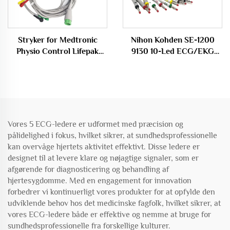
Stryker for Medtronic
Nihon Kohden SE-1200
Physio Control Lifepak
9130 10-Led ECG/EKG
11/12/15/20/20E
Kabel BSM-2301K
Kompatibel EKG Trunk
Kompatibel Medicinsk
Kabel Modstandskapacitet
Forbrugsmateriel
TPU 4+6 Led ECG/EKG
Kabel
Vores 5 ECG-ledere er udformet med præcision og
pålidelighed i fokus, hvilket sikrer, at sundhedsprofessionelle
kan overvåge hjertets aktivitet effektivt. Disse ledere er
designet til at levere klare og nøjagtige signaler, som er
afgørende for diagnosticering og behandling af
hjertesygdomme. Med en engagement for innovation
forbedrer vi kontinuerligt vores produkter for at opfylde den
udviklende behov hos det medicinske fagfolk, hvilket sikrer, at
vores ECG-ledere både er effektive og nemme at bruge for
sundhedsprofessionelle fra forskellige kulturer.