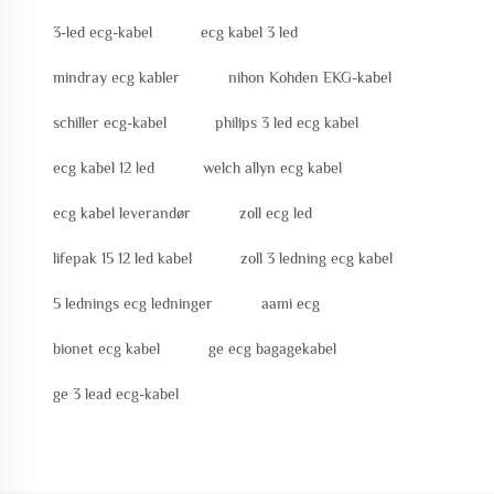
3-led ecg-kabel
ecg kabel 3 led
mindray ecg kabler
nihon Kohden EKG-kabel
schiller ecg-kabel
philips 3 led ecg kabel
ecg kabel 12 led
welch allyn ecg kabel
ecg kabel leverandør
zoll ecg led
lifepak 15 12 led kabel
zoll 3 ledning ecg kabel
5 lednings ecg ledninger
aami ecg
bionet ecg kabel
ge ecg bagagekabel
ge 3 lead ecg-kabel