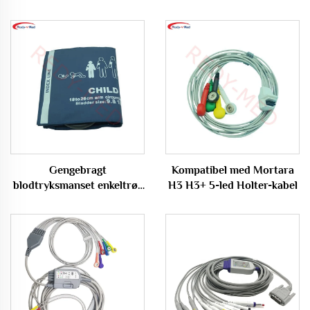
Gengebragt
Kompatibel med Mortara
blodtryksmanset enkeltrør
H3 H3+ 5-led Holter-kabel
til voksenbrug 25-35 cm
Armomkreds REDY-MED