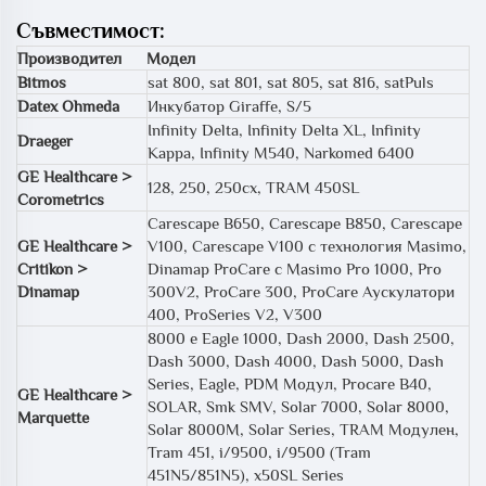
Съвместимост:
Производител
Модел
Bitmos
sat 800, sat 801, sat 805, sat 816, satPuls
Datex Ohmeda
Инкубатор Giraffe, S/5
Infinity Delta, Infinity Delta XL, Infinity
Draeger
Kappa, Infinity M540, Narkomed 6400
GE Healthcare >
128, 250, 250cx, TRAM 450SL
Corometrics
Carescape B650, Carescape B850, Carescape
GE Healthcare >
V100, Carescape V100 с технология Masimo,
Critikon >
Dinamap ProCare с Masimo Pro 1000, Pro
Dinamap
300V2, ProCare 300, ProCare Аускулатори
400, ProSeries V2, V300
8000 e Eagle 1000, Dash 2000, Dash 2500,
Dash 3000, Dash 4000, Dash 5000, Dash
Series, Eagle, PDM Модул, Procare B40,
GE Healthcare >
SOLAR, Smk SMV, Solar 7000, Solar 8000,
Marquette
Solar 8000M, Solar Series, TRAM Модулен,
Tram 451, i/9500, i/9500 (Tram
451N5/851N5), x50SL Series