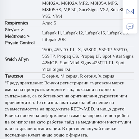
M8102A, M8102A MP2, M8105A MP5,
M8105AS, MP 30, SureSigns VS2, SureSigns
VS3, VM4
Respironics
Алис 5
Stryker >
Lifepak 11, Lifepak 12, Lifepak 15, Lifepak 20,
Medtronic >
Lifepak 20E
Physio Control
1500, 45NE0-E1 LX, 53S00, 53S0P, 53ST0,
53STP, Propaq CS, Propaq LT, Spot Vital Signs
Welch Allyn
42MOB, Spot Vital Signs 42MTB-E1, Spot
Vital Signs lXi
Таможня
E серия, M серия, R серия, X серия
*Предупреждение: Всички регистрирани търговски марки,
имена на продукти, модели и т.н., показани в горното
съдържание, са собственост на оригиналния държател или
производител. Те се използват само за обяснение на
съвместимостта на продуктите REDY-MED, и нищо друго!
Всичка посочена информация е само за справка и не трябва
да се използва като работен гайд за медицински институции
или свързани организации. В противен случай всички
последици нямат нищо общо с фирмата.