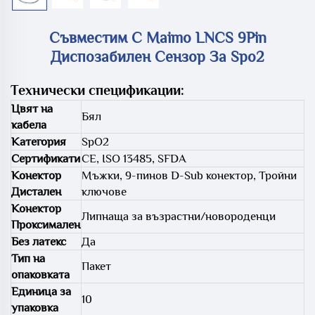
Съвместим С Maimo LNCS 9Pin
Диспозабилен Сензор За Spo2
Технически спецификации:
Цвят на
Бял
кабела
Категория
SpO2
Сертификати
CE, ISO 13485, SFDA
Конектор
Мъжки, 9-пинов D-Sub конектор, Тройни
Дистален
ключове
Конектор
Липнаща за възрастни/новороденци
Проксимален
Без латекс
Да
Тип на
Пакет
опаковката
Единица за
10
упаковка