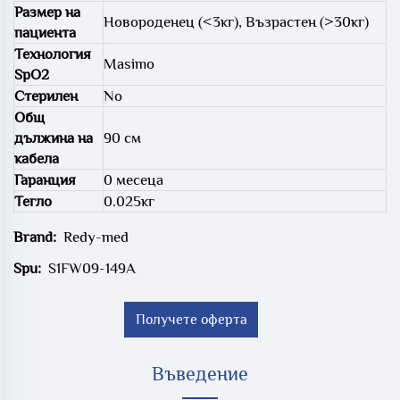
Размер на
Новороденец (<3кг), Възрастен (>30кг)
пациента
Технология
Masimo
SpO2
Стерилен
No
Общ
дължина на
90 см
кабела
Гаранция
0 месеца
Тегло
0.025кг
Brand:
Redy-med
Spu:
S1FW09-149A
Получете оферта
Въведение