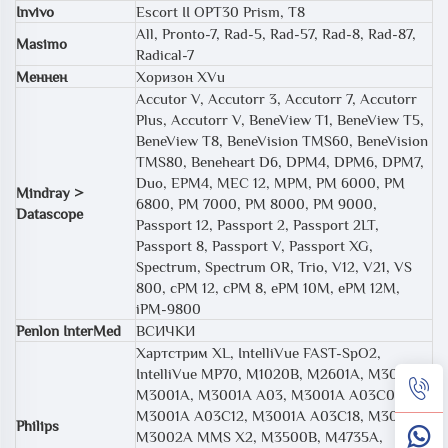
Invivo
Escort II OPT30 Prism, T8
All, Pronto-7, Rad-5, Rad-57, Rad-8, Rad-87,
Masimo
Radical-7
Меннен
Хоризон XVu
Accutor V, Accutorr 3, Accutorr 7, Accutorr
Plus, Accutorr V, BeneView T1, BeneView T5,
BeneView T8, BeneVision TMS60, BeneVision
TMS80, Beneheart D6, DPM4, DPM6, DPM7,
Duo, EPM4, MEC 12, MPM, PM 6000, PM
Mindray >
6800, PM 7000, PM 8000, PM 9000,
Datascope
Passport 12, Passport 2, Passport 2LT,
Passport 8, Passport V, Passport XG,
Spectrum, Spectrum OR, Trio, V12, V21, VS
800, cPM 12, cPM 8, ePM 10M, ePM 12M,
iPM-9800
Penlon InterMed
ВСИЧКИ
Хартстрим XL, IntelliVue FAST-SpO2,
IntelliVue MP70, M1020B, M2601A, M3000A,
M3001A, M3001A A03, M3001A A03C06,
M3001A A03C12, M3001A A03C18, M3002A,
Philips
M3002A MMS X2, M3500B, M4735A,