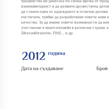
предимства ни донесоха по-силна мрежа от прода
взаимовигодност и да развием дружествена делов
да станем един от надеждните и отлични делови п
постигнем, трябва да разработваме повече нови 
качество. За да имаме повече възможности да ко
учествахме в много изложби в различни страни, к
Zdravookhranenie, FlME... и др.
2012
Дата на създаване
Брой