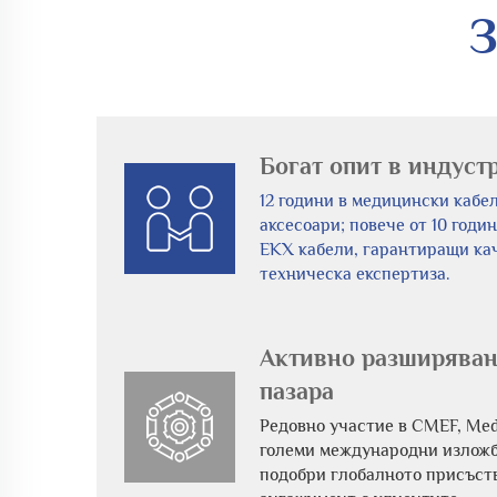
З
Богат опит в индуст
12 години в медицински кабе
аксесоари; повече от 10 годи
ЕКХ кабели, гарантиращи ка
техническа експертиза.
Активно разширяван
пазара
Редовно участие в CMEF, Med
големи международни изложби
подобри глобалното присъст