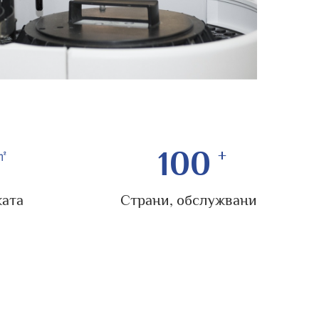
100
ката
Страни, обслужвани