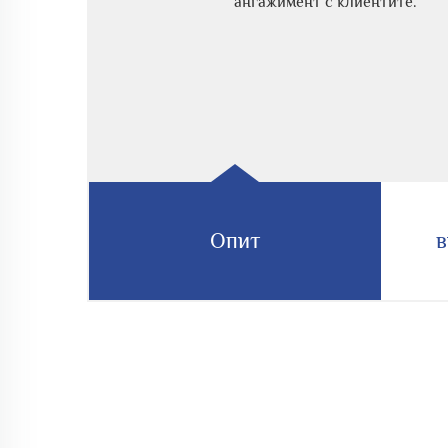
ангажимент с клиентите.
Опит
в