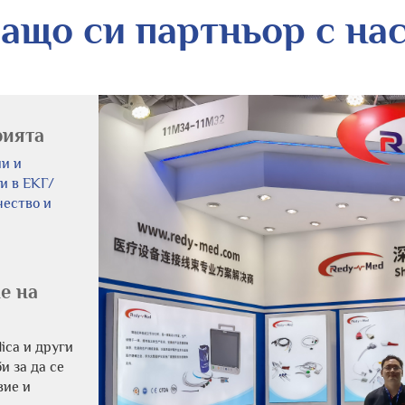
ащо си партньор с на
рията
ли и
ни в ЕКГ/
чество и
е на
ica и други
 за да се
вие и