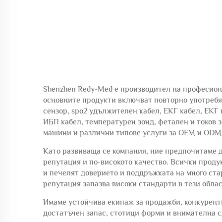
Shenzhen Redy-Med е производител на професион
основните продукти включват повторно употребяе
сензор, spo2 удължителен кабел, ЕКГ кабел, ЕКГ 
ИБП кабел, температурен зонд, фетален и токов 
машини и различни типове услуги за OEM и ODM
Като развиваща се компания, ние предпочитаме 
репутация и по-високото качество. Всички продук
и печелят доверието и поддръжката на много ста
репутация запазва високи стандарти в тези облас
Имаме устойчива екипаж за продажби, конкурентн
достатъчен запас, стотици форми и внимателна 