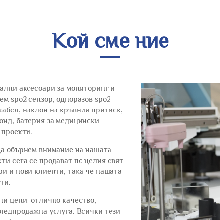
Кой сме ние
ални аксесоари за мониторинг и
м spo2 сензор, одноразов spo2
кабел, наклон на кръвния притиск,
зонд, батерия за медицински
 проекти.
да обърнем внимание на нашата
ти сега се продават по целия свят
ри и нови клиенти, така че нашата
ти.
и цени, отлично качество,
следпродажна услуга. Всички тези