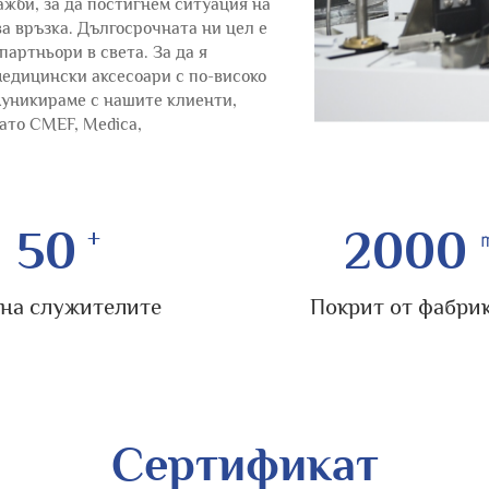
жби, за да постигнем ситуация на
а връзка. Дългосрочната ни цел е
артньори в света. За да я
медицински аксесоари с по-високо
муникираме с нашите клиенти,
ато CMEF, Medica,
50
2000
 на служителите
Покрит от фабри
Сертификат