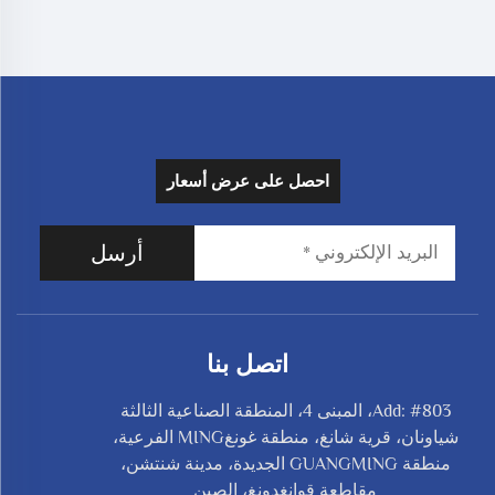
احصل على عرض أسعار
أرسل
اتصل بنا
Add: #803، المبنى 4، المنطقة الصناعية الثالثة
شياونان، قرية شانغ، منطقة غونغMING الفرعية،
منطقة GUANGMING الجديدة، مدينة شنتشن،
مقاطعة قوانغدونغ، الصين