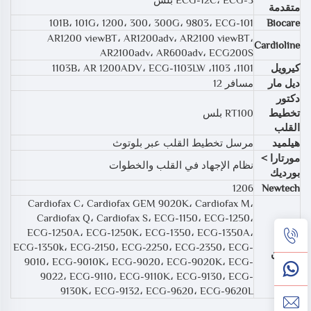
متقدمة
101B، 101G، 1200، 300، 300G، 9803، ECG-101
Biocare
AR1200 viewBT، AR1200adv، AR2100 viewBT،
Cardioline
AR2100adv، AR600adv، ECG200S
كيرويل
1101، 1103، 1103B، AR 1200ADV، ECG-1103LW
ديل مار
مسافر 12
دكتور
تخطيط
RT100 بلس
القلب
هيلميد
مرسل تخطيط القلب عبر بلوتوث
مورتارا >
نظام الإجهاد في القلب والخطوات
بورديك
1206
Newtech
Cardiofax C، Cardiofax GEM 9020K، Cardiofax M،
Cardiofax Q، Cardiofax S، ECG-1150، ECG-1250،
ECG-1250A، ECG-1250K، ECG-1350، ECG-1350A،
نيهون
ECG-1350k، ECG-2150، ECG-2250، ECG-2350، ECG-
كوهدن
9010، ECG-9010K، ECG-9020، ECG-9020K، ECG-
9022، ECG-9110، ECG-9110K، ECG-9130، ECG-
9130K، ECG-9132، ECG-9620، ECG-9620L