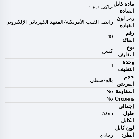
مادة كابل
جاكت TPU
القيادة
رمز لون
رابطة القلب الأمريكية/المعهد الكهربائي الإلكتروني
القيادة
رقم
10
القائد
نوع
كيس
التغليف
وحدة
1
التغليف
حجم
بالغ/طفلي
المريض
المقاومة
No
No
Стериль
إجمالي
طول
3.6m
الكابل
لون كابل
الطرد
رمادي