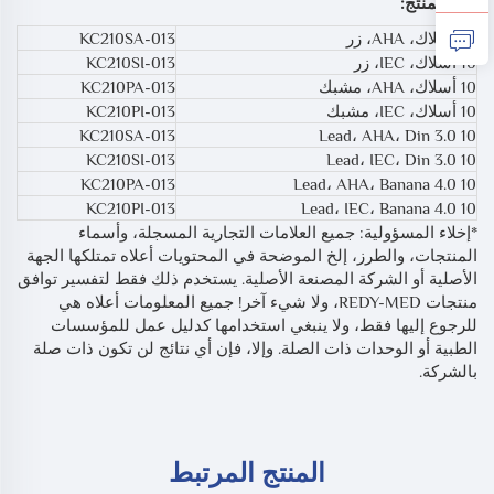
رقم المنتج:
10 أسلاك، AHA، زر
KC210SA-013
10 أسلاك، IEC، زر
KC210SI-013
10 أسلاك، AHA، مشبك
KC210PA-013
10 أسلاك، IEC، مشبك
KC210PI-013
KC210SA-013
10 Lead، AHA، Din 3.0
KC210SI-013
10 Lead، IEC، Din 3.0
KC210PA-013
10 Lead، AHA، Banana 4.0
KC210PI-013
10 Lead، IEC، Banana 4.0
*إخلاء المسؤولية: جميع العلامات التجارية المسجلة، وأسماء
المنتجات، والطرز، إلخ الموضحة في المحتويات أعلاه تمتلكها الجهة
الأصلية أو الشركة المصنعة الأصلية. يستخدم ذلك فقط لتفسير توافق
منتجات REDY-MED، ولا شيء آخر! جميع المعلومات أعلاه هي
للرجوع إليها فقط، ولا ينبغي استخدامها كدليل عمل للمؤسسات
الطبية أو الوحدات ذات الصلة. وإلا، فإن أي نتائج لن تكون ذات صلة
بالشركة.
المنتج المرتبط