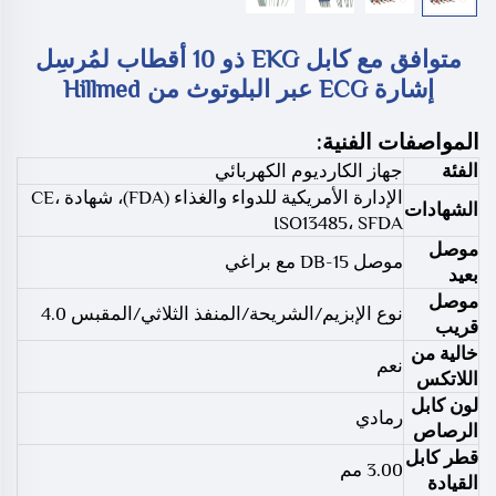
متوافق مع كابل EKG ذو 10 أقطاب لمُرسِل
إشارة ECG عبر البلوتوث من Hillmed
المواصفات الفنية:
الفئة
جهاز الكارديوم الكهربائي
الإدارة الأمريكية للدواء والغذاء (FDA)، شهادة CE،
الشهادات
ISO13485، SFDA
موصل
موصل DB-15 مع براغي
بعيد
موصل
نوع الإبزيم/الشريحة/المنفذ الثلاثي/المقبس 4.0
قريب
خالية من
نعم
اللاتكس
لون كابل
رمادي
الرصاص
قطر كابل
3.00 مم
القيادة