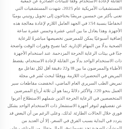
القابلة لإعادة الاستخدام. وفقًا للبيانات الصادرة عن جمعية
المستشفيات الأمريكية عام 2023، شهدت المستشفيات التي
تعنى بأكثر من خمسين مريضًا يحتاجون إلى تحويل روتيني يوميًا
انخفاضًا بنسبة 34٪ في الجهد العامل اللازم لإعادة معالجة هذه
الأجهزة. وهذا يعادل ما بين اثنتي عشرة وخمس عشرة ساعة
إضافية أسبوعيًا يمكن للممرضين تخصيصها مباشرةً للرعاية
الصحية بدلًا من المهام الإدارية. كما تصبح وفورات الوقت واضحة
جدًا في بيئات الرعاية الحرجة المزدحمة. عند استخدام الأجهزة
ذات الاستخدام الواحد بدلًا من القابلة لإعادة الاستخدام، يقضط
الأطباء والممرضون ما بين 18 و22 دقيقة أقل لكل تفاعل مع
المريض في التحضيرات اللازمة. ووفقًا لبحث نُشر في مجلة
تمريض الطب السريري العام الماضي، انخفضت مقاطعات سير
العمل بنحو 20٪. والأكثر دلالةً ربما هو أن ثلاثة أرباع الممرضين
المتخصصين في الرعاية الحرجة الذين شملهم الاستطلاع أعربوا
عن تفضيلهم لتوفر أجهزة الاستشعار ذات الاستخدام الواحد بشكل
فوري خلال الحالات الطارئة. لذلك، وعلى الرغم من أن البعض قد
يتردد في البداية بسبب الفرق في السعر، إلا أن العديد من
المنشآت الصحية تجد نفسها توفر المال وتقلل من المتاعب على