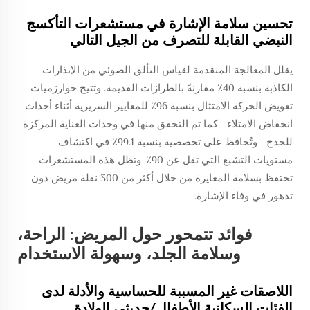
تحسين سلامة الإشارة في مستشعرات التأكسج
النبضي القابلة للتصرف من الجيل التالي
يقلل المعالجة المتقدمة لقياس التألق الضوئي من الإنذارات
الكاذبة بنسبة 40٪ مقارنةً بالطرازات القديمة. وتتيح خوارزميات
تعويض الحركة الامتثال بنسبة 96٪ للمعايير السريرية أثناء أحداث
انخفاض الامتلاء—كما تم التحقق منها في وحدات العناية المركزة
للخدج—وتُحافظ على تخصصية بنسبة 99.1٪ في اكتشاف
مستويات التشبع التي تقل عن 90٪. وتظل هذه المستشعرات
تحتفظ بسلامة المعايرة من خلال أكثر من 300 نقلة مريض دون
تدهور في وفاء الإشارة.
فوائد تتمحور حول المريض: الراحة،
وسلامة الجلد، وسهولة الاستخدام
اللاصقات غير المسببة للحساسية والأدلة لدى
الفئات السكانية الأطفال/حديثي الولادة