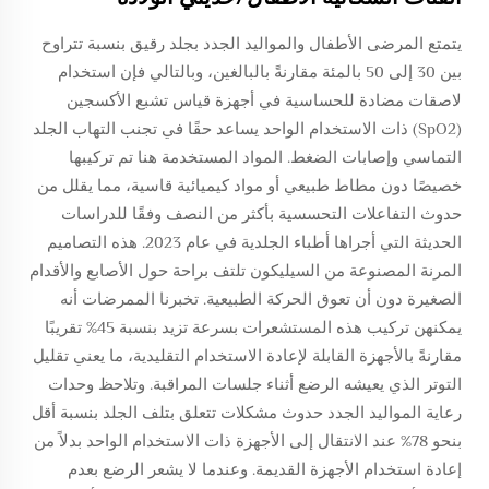
يتمتع المرضى الأطفال والمواليد الجدد بجلد رقيق بنسبة تتراوح
بين 30 إلى 50 بالمئة مقارنةً بالبالغين، وبالتالي فإن استخدام
لاصقات مضادة للحساسية في أجهزة قياس تشبع الأكسجين
(SpO2) ذات الاستخدام الواحد يساعد حقًا في تجنب التهاب الجلد
التماسي وإصابات الضغط. المواد المستخدمة هنا تم تركيبها
خصيصًا دون مطاط طبيعي أو مواد كيميائية قاسية، مما يقلل من
حدوث التفاعلات التحسسية بأكثر من النصف وفقًا للدراسات
الحديثة التي أجراها أطباء الجلدية في عام 2023. هذه التصاميم
المرنة المصنوعة من السيليكون تلتف براحة حول الأصابع والأقدام
الصغيرة دون أن تعوق الحركة الطبيعية. تخبرنا الممرضات أنه
يمكنهن تركيب هذه المستشعرات بسرعة تزيد بنسبة 45% تقريبًا
مقارنةً بالأجهزة القابلة لإعادة الاستخدام التقليدية، ما يعني تقليل
التوتر الذي يعيشه الرضع أثناء جلسات المراقبة. وتلاحظ وحدات
رعاية المواليد الجدد حدوث مشكلات تتعلق بتلف الجلد بنسبة أقل
بنحو 78% عند الانتقال إلى الأجهزة ذات الاستخدام الواحد بدلاً من
إعادة استخدام الأجهزة القديمة. وعندما لا يشعر الرضع بعدم