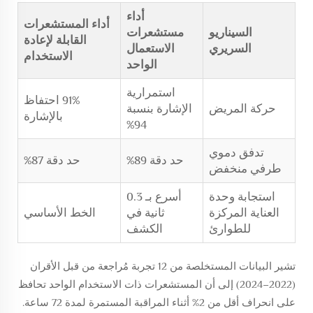
أداء
أداء المستشعرات
السيناريو
مستشعرات
القابلة لإعادة
السريري
الاستعمال
الاستخدام
الواحد
استمرارية
91% احتفاظ
حركة المريض
الإشارة بنسبة
بالإشارة
94%
تدفق دموي
حد دقة 89%
حد دقة 87%
طرفي منخفض
استجابة وحدة
أسرع بـ 0.3
العناية المركزة
ثانية في
الخط الأساسي
للطوارئ
الكشف
تشير البيانات المستخلصة من 12 تجربة مُراجعة من قبل الأقران
(2022–2024) إلى أن المستشعرات ذات الاستخدام الواحد تحافظ
على انحراف أقل من 2% أثناء المراقبة المستمرة لمدة 72 ساعة.