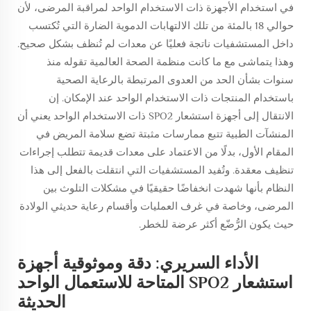
في استخدام الأجهزة ذات الاستخدام الواحد لمراقبة المرضى، لأن
حوالي 18 بالمئة من تلك الالتهابات الدموية الضارة التي تُكتسب
داخل المستشفيات ناتجة فعليًا عن معدات لم تُنظف بشكل صحيح.
وهذا يتماشى مع ما كانت منظمة الصحة العالمية تقوله منذ
سنوات بشأن الحد من العدوى المرتبطة بالرعاية الصحية
باستخدام المنتجات ذات الاستخدام الواحد عند الإمكان. إن
الانتقال إلى أجهزة استشعار SPO2 ذات الاستخدام الواحد يعني أن
المنشآت الطبية تتبع ممارسات مثبتة تضع سلامة المريض في
المقام الأول، بدلًا من الاعتماد على معدات قديمة تتطلب إجراءات
تنظيف معقدة. وتُفيد المستشفيات التي انتقلت بالفعل إلى هذا
النظام بأنها شهدت انخفاضًا حقيقيًا في مشكلات التلوث بين
المرضى، وخاصة في غرف العمليات وأقسام رعاية حديثي الولادة
حيث يكون الرُّضّع أكثر عرضة للخطر.
الأداء السريري: دقة وموثوقية أجهزة
استشعار SPO2 المتاحة للاستعمال الواحد
الحديثة