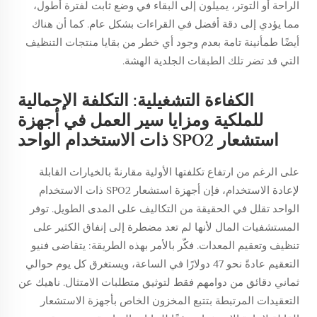
الراحة أو التوتر، يميلون إلى البقاء في وضع ثابت لفترة أطول،
مما يؤدي إلى دقة أفضل في القراءات بشكل عام. كما أن هناك
أيضًا طمأنينة تامة بعدم وجود أي خطر من بقايا منتجات التنظيف
التي قد تضر تلك الطبقات الجلدية الهشة.
الكفاءة التشغيلية: التكلفة الإجمالية
للملكية ومزايا سير العمل في أجهزة
استشعار SPO2 ذات الاستخدام الواحد
على الرغم من ارتفاع تكلفتها الأولية مقارنةً بالخيارات القابلة
لإعادة الاستخدام، فإن أجهزة استشعار SPO2 ذات الاستخدام
الواحد تقلل في الحقيقة من التكاليف على المدى الطويل. توفر
المستشفيات المال لأنها لم تعد مضطرة إلى إنفاق الكثير على
تنظيف وتعقيم المعدات. فكّر بالأمر بهذه الطريقة: يتقاضى فنيو
التعقيم عادةً نحو 47 دولارًا في الساعة، ويستغرق كل يوم حوالي
ثماني دقائق من دوامهم فقط لتوثيق متطلبات الامتثال. ناهيك عن
التعقيدات المرتبطة بتتبع المخزون الخاص بأجهزة الاستشعار