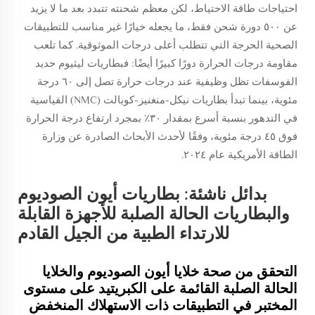
احتياجات طاقة الاحتياط، لكن معظم شحنته تتبدد بعد ما لا يزيد
عن ٥٠٠ دورة شحن فقط، ما يجعله خيارًا غير مناسب للتطبيقات
الصحية الحرجة التي تتطلب أعلى درجات الموثوقية. كما تلعب
مقاومة درجات الحرارة دورًا كبيرًا أيضًا: فبطاريات ليثيوم حديد
الفوسفات تظل وظيفية عند درجات حرارة تصل إلى ٦٠ درجة
مئوية، بينما تبدأ بطاريات نيكل-منغنيز-كوبالت (NMC) القياسية
في التدهور بنسبة أسرع بمقدار ٣٠٪ بمجرد ارتفاع درجة الحرارة
فوق ٤٥ درجة مئوية، وفقًا لأحدث الأبحاث الصادرة عن وزارة
الطاقة الأمريكية عام ٢٠٢٤.
بدائل ناشئة: بطاريات أيون الصوديوم
والبطاريات الحالة الصلبة للأجهزة القابلة
للارتداء الطبية من الجيل القادم
التحقق من صحة خلايا أيون الصوديوم والخلايا
الحالة الصلبة القائمة على الكبريتيد على مستوى
المختبر في التطبيقات ذات الاستهلاك المنخفض