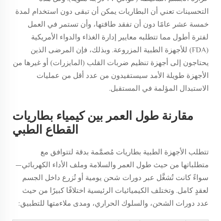
التحسينات تعني أن البطاريات يمكن أن تبقى دون استخدام لمدة
خمسة عشر عامًا دون أن تفقد طاقتها، وأن تستمر في العمل
لفترة أطول مما تتطلبه معايير إدارة الغذاء والدواء الأمريكية
(FDA) للأجهزة الطبية المزروعة. وبذلك، فإن المرضى الذين
يحتاجون إلى أجهزة تنظيم ضربات القلب (المايزرات) أو غيرها من
الأجهزة طويلة الأمد سيستفيدون من عدد أقل من عمليات
الاستبدال المؤلمة في المستقبل.
مقارنة طول العمر بين كيمياء بطاريات
القطاع الطبي
تتطلب الأجهزة الطبية بطاريات مُصمَّمة بدقة لتتوافق مع
متطلباتها من حيث طول العمر والسلامة وملف الأداء الكهربائي—
سواءً كانت تُشغَّل عبر دورات شحن يومية أو تُزرع داخل الجسم
لعقدٍ كامل. وتختلف الكيميائيات الرئيسية اختلافًا كبيرًا من حيث
عدد دورات الشحن، والسلوك الحراري، ومدى ملاءمتها للتطبيق: