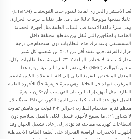
تُعد الاستقرار الحراري لمادة ليثيوم حديد الفوسفات (LiFePO4)
عاملًا يمنحها موثوقيةً عاليةً حتى في ظل تقلبات درجات الحرارة،
وهي ميزةٌ بالغة الأهمية في البيئات الطبية مثل أجهزة الحضانة
الخاصة بالخدّاجين التي تُنقل بين مناطق مختلفة داخل
المستشفى. وعند ترك هذه البطاريات دون استخدام في درجة
حرارة الغرفة، فإنها تفقد أقل من ٠٫١٪ من شحنتها كل شهر،
مقارنةً بنسبة الانخفاض البالغة ٢–٣٪ التي تشهدها بطاريات نيكل-
منغنيز-كوبالت (NMC) خلال نفس الفترة الزمنية. ويعود هذا
المعدل المنخفض للتفريغ الذاتي إلى قلة التفاعلات الكيميائية غير
المرغوب فيها داخل الخلايا، وهي ميزةٌ جوهريةٌ جدًّا للأجهزة الطبية
الطارئة مثل أجهزة إزالة الرجفان التي يجب أن تكون جاهزةً
للعمل فورًا عند الحاجة. كما يبقى الجهد الكهربائي ثابتًا نسبيًّا خلال
معظم فترة استخدام البطارية (حوالي ٣٫٢ فولت مع هامش تفاوت
لا يتجاوز ١٪)، ما يسمح لأجهزة غسيل الكلى بالعمل بسلاسةٍ دون
انقطاعات كهربائية مفاجئة قد تؤدي إلى إعادة تشغيل الجهاز. وقد
أظهرت الاختبارات الواقعية المُجراة على أنظمة الطاقة الاحتياطية