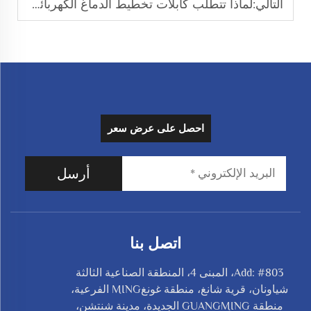
التالي:
لماذا تتطلب كابلات تخطيط الدماغ الكهربائي (EEG) قدرة عالية على مقاومة التداخل؟
احصل على عرض سعر
أرسل
اتصل بنا
Add: #803، المبنى 4، المنطقة الصناعية الثالثة
شياونان، قرية شانغ، منطقة غونغMING الفرعية،
منطقة GUANGMING الجديدة، مدينة شنتشن،