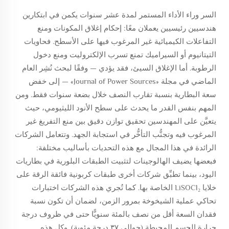
السر وراء الأداء المستمر لمدة عشر سنوات يكمن في ابتكارين
هندسيين رئيسيين يعملان معًا: إحكام إغلاق المكونات ومنع
التفاعلات الكيميائية غير المرغوب فيها على الأسطح. فحاويات
التيتانيوم أو السيراميك تمنع تسرب الإلكتروليت ومنع دخول
الرطوبة. أما الإغلاق السيئ، فقد يؤدي — وفقًا لبحث نُشِر العام
الماضي في مجلة «Journal of Power Sources» — إلى خفض
سعة البطارية بنسبة تقارب النصف خلال بضعة سنوات فقط. ومن
المهم بنفس القدر ما يحدث على سطح الأنود الليثيومي، حيث
يتعيَّن على المهندسين تحقيق توازن دقيق بين منع التفريغ غير
المرغوب فيه وتجنُّب التأخُّر في استجابة الجهد. وتتعامل الشركات
الرائدة في هذا المجال مع هذه التحديات بأساليب مختلفة:
فبعضها يضيف الهالوجينات لتثبيت الطبقات البلورية في بطاريات
اليود، بينما تطبِّق شركات أخرى طبقات كربونية فائقة الرقة على
خلايا LiSOCl₂ الخاصة بها. كما تُجري هذه الشركات اختبارات
تحاكي عملية الشيخوخة بمرور الزمن، لضمان أن تكون نسبة
فقدان السعة أقل من نصف بالمئة سنويًّا حتى في ظروف درجة
حرارة الجسم المحيطة (حوالي ٣٧ درجة مئوية). وكل هذه