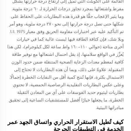
القائمة على الكوبلت التي تميل إلى ارتفاع درجة حرارتها بشكل
مفرط واشتعالها بمجرد تجاوز درجات الحرارة لـ ٦٠ درجة مئوية.
وما يثير الإعجاب حقًّا هو قدرة هذه البطاريات على الحفاظ على
شكلها حتى تصل درجة حرارتها إلى نحو ٢٧٠ درجة مئوية، وهو أمر
تم التأكيد عليه عبر اختبارات مقاومة الحريق وفق معيار UL 1973.
وبلا شك، فإن كثافة الطاقة فيها ليست عالية كما في خيارات
أخرى متاحة (حوالي ١١٠–١٦٠ واط ساعة لكل كيلوجرام)، لكن هذا
يُعزِّز في الواقع سلامتها، إذ يقل احتمال اشتعالها مع توفير طاقة
كافية لمعظم معدات الرعاية الصحية المتنقلة ضمن حدود الوزن
المقبولة. علاوةً على ذلك، وبما أن هذه البطاريات لا تحتاج إلى
الاستبدال بكثرة، فإنها تُنتج كمية أقل من النفايات الخطرة إجمالًا.
وعلى عكس البطاريات التقليدية الرصاصية الحمضية، لا تحتوي
بطاريات ليثيوم حديد الفوسفات على أي من المعادن الثقيلة
الخطرة، ما يجعلها خيارًا أفضل للمستشفيات الساعية إلى تحقيق
مبادراتها البيئية.
كيف تُطيل الاستقرار الحراري واتساق الجهد عمر
الخدمة في التطبيقات الحرجة