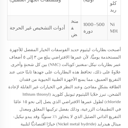
كلو
ريد
منخ
500–1000
Ni
ف
أدوات التشخيص غير الحرجة
MH
دورة
ض
أصبحت بطاريات ليثيوم حديد الفوسفات الخيار المفضل للأجهزة
المستخدمة يوميًّا، لأن عمرها الافتراضي يبلغ من ٣ إلى ٥ أضعاف
عمر بطاريات نيكل-منغنيز-كوبالت (NMC) بين كل شحنةٍ وأخرى.
علاوةً على ذلك، تحافظ هذه البطاريات على جهدها ثابتًا حتى عند
التفريغ العميق، مما يمنع الأجهزة الطبية الحيوية من فقدان
الطاقة بشكلٍ مفاجئ. وعند النظر في الخيارات غير القابلة لإعادة
الشحن، تبرز خلايا الليثيوم ثيونيل كلوريد (lithium thionyl
chloride) لطول عمرها الافتراضي الذي يصل إلى نحو ١٥ عامًا
في التطبيقات الزرعية، وذلك بفضل تركيبها المغلق ومعدل
التفريغ الذاتي الضئيل الذي لا يتجاوز ١٪ سنويًّا. وقد يبدو نيكيل-
ميتال هيدرايد (Nickel metal hydride) خيارًا اقتصاديًّا لتلبية