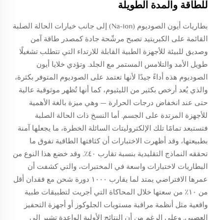
للطاقة والمدة الطويلة
بطاريات أيون الصوديوم (Na-ion) إلى جانب خيارات الحالة الصلبة
القائمة على الكبريتيد تصبح مرشّحة جادة كمصدر طاقة آمن
وصديق للبيئة للأجهزة الطبية القابلة للارتداء التي تتطلب تشغيلًا
طويل الأمد والتلامس المستمر مع الجلد. وتؤدي خلايا أيون
الصوديوم هذه أداءً جيدًا لأنها تعتمد على الصوديوم المتوفر بكثرة،
والذي يُعد أرخص بكثير من الليثيوم، كما أنها تُظهر موثوقية عالية
حتى عند انخفاض درجات الحرارة — وهي ميزة بالغة الأهمية
للأجهزة المرتدة على الجسم. أما النسخ ذات الحالة الصلبة
فتستبعد تمامًا تلك الإلكتروليتات السائلة الخطرة، ما يجعلها آمنة
بطبيعتها، وقد أظهرت الاختبارات أن كثافتها الطاقية تفوق ما
تحققه النماذج التقليدية بنسبة تقارب ٤٠٪. وقد خضع هذا النوع من
البطاريات لاختبارات واسعة في المختبرات، والتي كشفت أن
عمرها الافتراضي يمتد لما يقارب ١٠٠٠ دورة شحن مع فقدان أقل
من ١٠٪ من سعتها خلال المحاكاة التي أجريت لتطبيقات طبية
واقعية مثل أنظمة مراقبة مستويات الجلوكوز أو أجهزة التحفيز
العصبي. وعلى الرغم من أن النتائج الأولية الواعدة تشير إلى