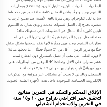
البطاريات: بطاريات الليثيوم ثاينيل كلوريد (LiSOCl₂) وبطاريات
الليثيوم يوديد. وتوفِّر هاتان النوعان كثافة طاقة تزيد عن ٧٠٠ واط
ساعة لكل كيلوجرام، وهي ميزةٌ بالغة الأهمية عند تصنيع غرسات
صغيرة تحتاج إلى العمل لسنوات عديدة. وتؤدي بطاريات الليثيوم
ثاينيل كلوريد أداءً ممتازًا في التطبيقات التي تستهلك طاقةً
معتدلة، مثل أجهزة المراقبة عن بُعد التي يرتديها المرضى. أما
بطاريات الليثيوم يوديد فهي مميَّزةٌ لأنها تفقد شحنتها بشكلٍ ضئيلٍ
جدًّا مع مرور الزمن — أقل من ١٪ سنويًّا فعليًّا — ما يجعلها مثاليةً
لأجهزة القلب التي يجب أن تعمل باستمرارٍ دون انقطاع لمدة
عشر سنواتٍ على الأقل. وتحافظ كلا النوعين من البطاريات على
جهدٍ كهربائيٍّ ثابتٍ يتراوح بين حوالي ٢,٩ و٣,٦ فولت أثناء
التشغيل، وبالتالي لا تحدث أي مشكلات غير متوقعة مع المكونات
الإلكترونية الحساسة الموجودة داخل هذه الأجهزة الطبية الحيوية.
الإغلاق المحكم والتحكم في التمرير: مفاتيح
لتحقيق عمر افتراضي يتراوح بين ١٠ و١٥ سنة
في التخزين والاستخدام التشغيلي