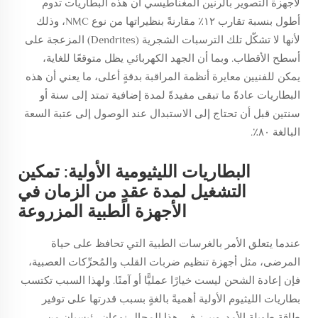
لأجهزة التصوير بالرنين المغناطيسي أن هذه البطاريات تدوم
أطول بنسبة تقارب ١٢٪ مقارنةً بنظيراتها من نوع NMC، وذلك
لأنها لا تشكّل تلك الترسبات الشجرية (Dendrites) المزعجة على
أسطح الأقطاب. وبما أن الجهد الكهربائي يظل متوقعًا للغاية،
يمكن للفنيين معايرة أنظمة المراقبة بدقةٍ أعلى، ما يعني أن هذه
البطاريات عادةً ما تبقى مفيدةً لمدة إضافية تمتد إلى سنة أو
سنتين قبل أن تحتاج إلى الاستبدال عند الوصول إلى عتبة السعة
البالغة ٨٠٪.
البطاريات الليثيومية الأولية: تمكين
التشغيل لمدة عقدٍ من الزمان في
الأجهزة الطبية المزروعة
عندما يتعلق الأمر بالغرسات الطبية التي تحافظ على حياة
المرضى، مثل أجهزة تنظيم ضربات القلب والمُحرِّكات العصبية،
فإن إعادة الشحن ليست خيارًا عمليًّا أو آمنًا. ولهذا السبب تكتسب
بطاريات الليثيوم الأولية أهميةً بالغةٍ بسبب قدرتها على توفير
طاقة طويلة الأمد. ويبرز في هذا المجال نوعان رئيسيان من