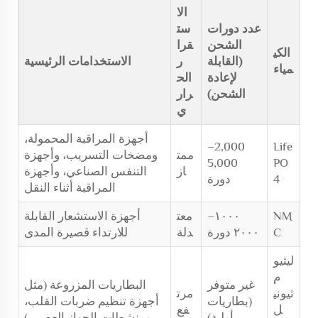
الا
عدد دورات
ست
الشحن
قرا
الكي
(القابلة
ر
الاستخدامات الرئيسية
مياء
لإعادة
الح
الشحن)
رار
ي
أجهزة المراقبة المحمولة،
2,000–
Life
ممت
ومضخات التسريب، وأجهزة
5,000
PO
از
التنفس الصناعي، وأجهزة
4
دورة
المراقبة أثناء النقل
NM
١٠٠٠–
معت
أجهزة الاستشعار القابلة
C
٢٠٠٠ دورة
دلة
للارتداء قصيرة المدى
ليثيو
م
غير متوفر
البطاريات المزروعة (مثل
ثيوني
مرت
(بطاريات
أجهزة تنظيم ضربات القلب،
ل
فع
أولية)
ومنشطات الجهاز العصبي)