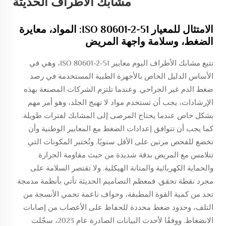
مشابك الأطراف الحديثة
الامتثال للمعيار ISO 80601-2-51: المواد، معايرة
الضغط، وسلامة واجهة المريض
تتبع مشابك الأطراف اليوم معايير ISO 80601-2-51، وهي في
الأساس الدليل الخاص بالأجهزة الطبية المستخدمة في رصد
ضغط الدم غير الجراحي. وعندما تلتزم الشركات المصنعة بهذه
الإرشادات، يجب أن تستخدم مواد لا تهيج الجلد، وهو أمر مهم
بشكل خاص عندما يحتاج المرضى إلى المشابك لفترات طويلة.
كما يجب أن تتوافق إعدادات الضغط مع المعايير الوطنية وأن
تخضع للفحص مرتين على الأقل سنويًا. وتُختبر المكونات التي
تتلامس مع المريض بدقة شديدة من حيث مقاومة الحرارة
والحماية الكهربائية والمتانة الهيكلية. ولا تقتصر السلامة على
مجرد نقطة تحقق. فمعظم التصاميم الحديثة تأتي بأنظمة مدمجة
تحد من كمية القوة المطبقة، وحواف ناعمة تحمي الأنسجة من
التلف، وحدود ضغط محددة للحفاظ على الأعصاب من إصابات
الانضغاط. ووفقًا لأحدث البيانات الصادرة عام 2023، سجّلت