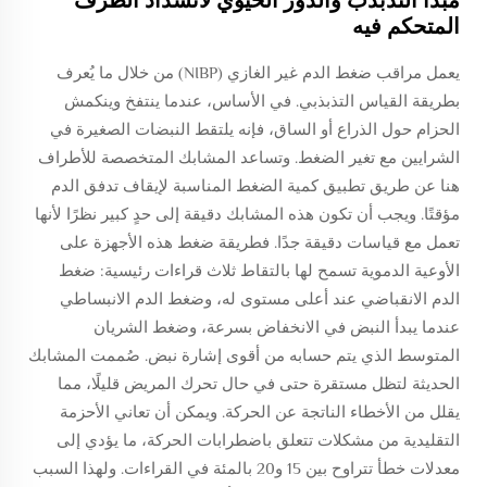
المتحكم فيه
يعمل مراقب ضغط الدم غير الغازي (NIBP) من خلال ما يُعرف
بطريقة القياس التذبذبي. في الأساس، عندما ينتفخ وينكمش
الحزام حول الذراع أو الساق، فإنه يلتقط النبضات الصغيرة في
الشرايين مع تغير الضغط. وتساعد المشابك المتخصصة للأطراف
هنا عن طريق تطبيق كمية الضغط المناسبة لإيقاف تدفق الدم
مؤقتًا. ويجب أن تكون هذه المشابك دقيقة إلى حدٍ كبير نظرًا لأنها
تعمل مع قياسات دقيقة جدًا. فطريقة ضغط هذه الأجهزة على
الأوعية الدموية تسمح لها بالتقاط ثلاث قراءات رئيسية: ضغط
الدم الانقباضي عند أعلى مستوى له، وضغط الدم الانبساطي
عندما يبدأ النبض في الانخفاض بسرعة، وضغط الشريان
المتوسط الذي يتم حسابه من أقوى إشارة نبض. صُممت المشابك
الحديثة لتظل مستقرة حتى في حال تحرك المريض قليلًا، مما
يقلل من الأخطاء الناتجة عن الحركة. ويمكن أن تعاني الأحزمة
التقليدية من مشكلات تتعلق باضطرابات الحركة، ما يؤدي إلى
معدلات خطأ تتراوح بين 15 و20 بالمئة في القراءات. ولهذا السبب