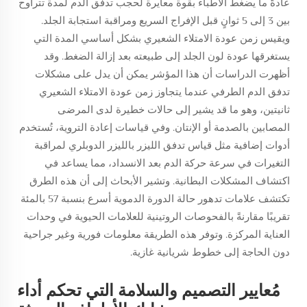
عادةً ما يضغط الأطباء بقوة معايرة لحجب تدفق الدم لمدة تتراوح
بين 3 إلى 5 ثوانٍ قبل الإفراج السريع ومراقبة استجابة الجلد.
ويقيس زمن عودة الامتلاء الشعيري بشكل أساسي المدة التي
يستغرقها عودة لون الجلد إلى طبيعته بعد إزالة الضغط. وقد
أظهرت الدراسات أن هذا المؤشر يمكن أن يدل على مشكلات
تدفق الدم الطرفي عندما يتجاوز زمن عودة الامتلاء الشعيري
ثانيتين، وهو ما قد يشير إلى حالات خطيرة لدى المرضى
المصابين بالصدمة أو الإنتان. وفي قياسات إعادة التروية، تُستخدم
أدوات إضافية مثل قياس تدفق الليزر بالليزر الدوبلري لمراقبة
التغيرات في سرعة حركة الدم بعد الانسداد، مما يساعد في
اكتشاف المشكلات البطانية. وتشير الأبحاث إلى أن هذه الطرق
تكتشف علامات تدهور حالة الدورة الدموية أسرع بنسبة 57 بالمئة
تقريبًا مقارنةً بالفحوصات الروتينية للعلامات الحيوية في وحدات
العناية المركزة. وتوفر هذه الطريقة معلومات فورية وغير جراحية
دون الحاجة إلى خطوط شريانية غازية.
مُعايير التصميم والسلامة التي تحكم أداء