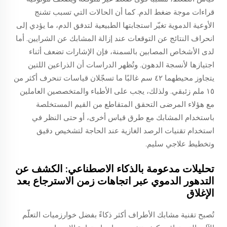
قراءات موجة ضغط الدم. كما أن الحالات التي تسبب تشنج
الأوعية الدموية تغيّر استجابتها الطبيعية لتدفق الدم، ما يؤدي إلى
انحراف النتائج عن التوقعات عند إزالة المشابك عن الشرايين. أما
لدى الأشخاص المصابين بالسمنة، فإن الإشارات تضعف أثناء
اجتيازها لأنسجة الدهون. وتُظهر الدراسات أن الذراعين اللتين
يتجاوز محيطهما ٤٢ سم غالبًا ما تسجّلان قياسات تنحرف أكثر من
١٥ ملم زئبقي. ولذلك، يجب على الأطباء والمتخصصين العاملين
مع هؤلاء المرضى التحقق المتقاطع من القيم المستخلصة
باستخدام المشابك مع طرق قياس أخرى، أو حتى النظر في
استخدام تقنيات الرصد الغازية عند الحاجة لتشخيص دقيق
وتخطيط علاجي سليم.
تحليلات مدعومة بالذكاء الاصطناعي: الكشف عن
التدهور الدموي عبر اتجاهات زمن الاسترجاع بعد
الإغلاق
تُصبح تقنية مشابك الأطراف أكثر ذكاءً بفضل خوارزميات التعلّم