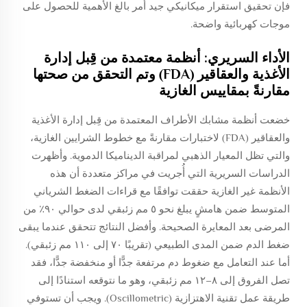
فإن تحقيق استقرار ميكانيكي جيد أمر بالغ الأهمية للحصول على
موجات كهربائية واضحة.
الأداء السريري: أنظمة معتمدة من قِبل إدارة
الأغذية والعقاقير (FDA) وتم التحقق من صحتها
مقارنةً بمقاييس الغازية
خضعت أنظمة مشابك الأطراف المعتمدة من قِبل إدارة الأغذية
والعقاقير (FDA) لاختبارات مقارنةً مع خطوط الشرايين الغازية،
والتي تظل المعيار الذهبي لمراقبة الديناميكا الدموية. وأظهرت
الدراسات السريرية التي أُجريت في مراكز متعددة أن هذه
الأنظمة غير الغازية حققت توافقًا مع قراءات الضغط الشرياني
المتوسط ضمن هامشٍ يبلغ نحو ٥ مم زئبقي لدى حوالي ٩٠٪ من
المرضى بعد المعايرة الصحيحة. وأفضل النتائج تتحقق عندما يبقى
ضغط الدم ضمن المدى الطبيعي (تقريبًا ٧٠ إلى ١١٠ مم زئبقي).
أما عند التعامل مع ضغوط دم مرتفعة جدًّا أو منخفضة جدًّا، فقد
تصل الفروق إلى ٨–١٢ مم زئبقي، وهو ما نتوقعه استنادًا إلى
طريقة عمل تقنية الاهتزازية (Oscillometric). ويجب أن تستوفي