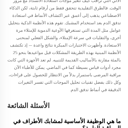
الآلي التي تراقب كيف تتغير موجات استعادة الانسداد مع مرور
الوقت. فالطرق التقليدية تتحقق فقط من أرقام ثابتة، لكن الذكاء
الاصطناعي يذهب إلى أعمق عبر اكتشاف الأنماط في استعادة
تدفق الدم بعد استخدام المشبك. تقوم هذه الأنظمة الذكية بتحليل
عوامل مثل المدة التي تستغرقها الأوعية الدموية للإمتلاء مرة
أخرى، والتقلبات في سرعة الإمتلاء، والشكل الفعلي لمنحنى
الاستعادة. وأظهرت الاختبارات المبكرة نتائج واعدة — إذ تكتشف
الأنظمة المبنية بهذه الطريقة المشكلات قبل مواعيدها بنحو 25
بالمئة مقارنة بالأساليب القديمة للتنبيه. لم تعد الأجهزة التي كانت
مجرد أدوات قياس بسيطة كما في الماضي. يمكن للأطباء الآن
مراقبة المرضى باستمرار بدلاً من الانتظار للحصول على قراءات،
وكل ذلك بفضل تقنيات تحليل الموجات التي تفسر التغيرات
الدقيقة في أنماط تدفق الدم.
الأسئلة الشائعة
ما هي الوظيفة الأساسية لمشابك الأطراف في
المراقبة الطبية؟