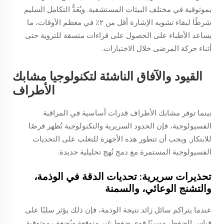
بموثوقية في مختلف البيئات المستشفية. ويُعَدُّ التكامل السليم
شرطًا لبقاء تشويه الإشارة أقل من ٢٪ في معظم الأوقات، ما
يساعد الأطباء على الحصول على قراءات متسقة للتروية حتى
أثناء حركة المرضى خلال الاختبارات.
القيود والآفاق الناشئة لتكنولوجيا مشابك
الأطراف
بينما توفر مشابك الأطراف قدرات أساسية في المراقبة
الفسيولوجية، فإن الحدود السريرية والتكنولوجية تُظهر فرصًا
للابتكار. ويجب أن تتطور هذه الأجهزة للتغلب على التحديات
الفسيولوجية المستمرة مع دمج نُهج تحليلية جديدة.
تحذيرات سريرية: تحديات الدقة في الوذمة،
والتشنج الوعائي، والسمنة
عندما يتراكم سائل زائد نتيجة الوذمة، فإن ذلك يؤثر سلبًا على
قياس الضغط، مسببًا قوى ضغط غير متوقعة ويُضعف موثوقية