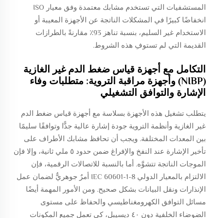
المستشفيات التي تستخدم مشابك معتمدة وفق معيار ISO
انخفاضًا كبيرًا في المشكلات الناتجة عن الأجهزة المعيبة أو
الاستخدام غير السليم، بنسبة تناهز 93٪ مقارنةً بالطرازات
القديمة التي لم تستوفِ هذه الشروط.
التكامل مع أجهزة قياس ضغط الدم غير الغازية
(NIBP) وأجهزة مراقبة التروية: متطلبات وفاء
الإشارة والتوافق التشغيلي
يتطلب تشغيل هذه الأجهزة بسلاسة مع أجهزة قياس ضغط الدم
غير الغازية وأنظمة التروية جودة إشارة عالية جدًّا وتوافقًا سليمًا
بين المعدات المختلفة. ويجب أن تحافظ مشابك الأطراف على
تأخير الإشارة عند النفخ والإفراغ ضمن حدود ٥ ملي ثانية، وإلا فإن
الموجات الناتجة تتشوَّه. أما بالنسبة للاتصالات الرقمية، فإن
الالتزام بالمعيار الدولي IEC 60601-1-8 أمرٌ جوهريٌّ لضمان عمل
الإنذارات ونقل البيانات بشكل صحيح. ومن الأمور المهمة أيضًا
مسائل التوافق الكهرومغناطيسي والحفاظ على مستوى
الضوضاء الخلفية دون ٤٠ ديسيبل، كي تعمل جميع المكونات