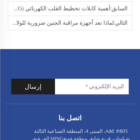
السابق:
أهمية كابلات تخطيط القلب الكهربائي (ECG) في الرعاية الصحية الحديثة
التالي:
لماذا تعد أجهزة مراقبة الجنين ضرورية للولادات الآمنة
إرسال
اتصل بنا
Add: #803، المبنى 4، المنطقة الصناعية الثالثة
شياونان، قرية شانغ، منطقة غونغMING الفرعية،