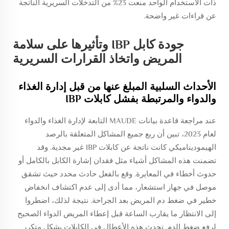
ذات الاستخدام الواحد منعت 23% من التدخلات السريرية الناتجة
عن قراءات غير واضحة.
جودة كابل IBP وتأثيرها على سلامة
المريض واتخاذ القرارات السريرية
الأحداث السلبية المبلغ عنها من قبل إدارة الغذاء
والدواء والمرتبطة بفشل كابلات IBP
عند مراجعة قاعدة بيانات MAUDE التابعة لإدارة الغذاء والدواء
لعام 2023، تبين أن ربع جميع المشاكل المتعلقة بالرصد
الهيموديناميكي كانت ناتجة عن كابلات IBP غير مجدية. وقد
تضمنت هذه المشاكل أشياء مثل فقدان إشارة الكابل بالكامل أو
حدوث أخطاء في المعايرة. وقع بالفعل حادث محدد حيث تشقق
موصل في جهاز استشعار، مما أدى إلى عدم اكتشاف انخفاض
خطير في ضغط دم المريض بعد الجراحة. نتيجة لذلك، اضطروا
إلى الانتظار ما يقارب الساعة قبل إعطاء المريض الدواء الصحيح
لرفع ضغط الدم. تحدث هذه الأعطال في الكابلات بشكل متكرر