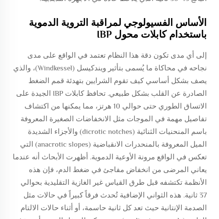
الأساس الفسيولوجي لمراقبة التروية الدموية
باستخدام كابلات محول IBP
إلى أي مدى تكون دقة هذا النظام تعتمد في الواقع على مدى
نجاحه في محاكاة ما يُسمى بتأثير ويندكيسل (Windkessel)، والذي
يصف بشكل أساسي كيف تقوم الشرايين بتهدئة قمم الضغط
الصادرة عن القلب بشكل طبيعي. تحافظ كابلات IBP الجيدة على
الاتساق الطوري حتى حوالي 10 هرتز، مما يمكنها من اكتشاف
تفاصيل مهمة في الموجات مثل الانخفاضات الصغيرة المعروفة
باسم المنحنيات الثنائية (dicrotic notches) والأجزاء الشديدة
الميل المعروفة بالمنحدرات الانقباضية (anacrotic slopes) التي
تعكس في الواقع مرونة الأوعية الدموية. أظهرت الأبحاث أنه عندما
يعاني المرضى من انخفاض مفاجئ في ضغط الدم، فإن هذه
الأنظمة تكتشفه قبل طرق القياس غير الغازية التقليدية بحوالي
37 ثانية. هذه الثواني الإضافية تُحدث فرقاً كبيراً في حالات مثل
الصدمة الإنتانية حيث تعد كل ثانية حاسمة، أو أثناء حالات الالتام