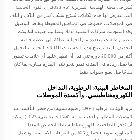
نُشر في مجلة الهندسة السريرية عام 2022. إن القوى الجانبية
التي تتعرض لها هذه الكابلات تُسرّع بشكل كبير من التآكل والتلف
في الموصلات، خصوصًا في المناطق المحيطة بنقاط التوصيل.
وقد استجابت شركات التصنيع لذلك بتصاميم جديدة للكابلات
تتضمن طبقات متعددة من الحماية إضافةً إلى أغطية خاصة
لتخفيف الشد. تسمح هذه التحسينات للكابلات الحديثة بالتحمل
أكثر من 20,000 دورة ثني قبل أن تظهر عليها أي علامات تدهور،
ما يمثل زيادة في المتانة تقدر بنحو ثلثي القدرة مقارنة بما كان
متاحًا قبل بضع سنوات فقط.
المخاطر البيئية: الرطوبة، التداخل
الكهرومغناطيسي، وأكسدة الموصلات
تزيد البيئات الرطبة (>80% رطوبة نسبية) من خطر التأكسد عند
الوصلات المطلية بالذهب بنسبة 42% (أجهزة طبية 2023). يمكن
أن تُدخل التداخلات الكهرومغناطيسية الناتجة عن المعدات
المجاورة ضوضاء تتجاوز 15% من القراءات الأساسية. وتشمل