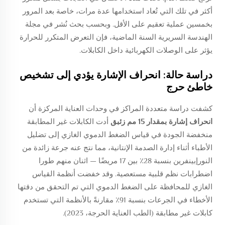
أكثر في تلك التي تُعاد استخدامها عدة مرات، خاصة بعد المرور
بخمسين عملية تعقيم على الأقل. وبحسب بحث نُشر في مجلة
الهندسة السريرية السنة الماضية، فإن التعرض المتكرر للحرارة
يؤثر على الوصلات الكهربائية داخل الكابلات.
دراسة حالة: انحراف الإشارة يؤدي إلى تشخيص
خاطئ حرج
كشفت دراسة متعددة المراكز في وحدات العناية المركزة أن
انحراف إشارة بمقدار 15 مم زئبق
أدت الكابلات غير المطابقة
منخفضة الجودة في قياس الضغط الدموي الغازي إلى تضليل
الأطباء أثناء إدارة الصدمة الإنتانية، مما نتج عنه جرعة زائدة من
النورإبينفرين بنسبة 28٪ بين 17 مريضًا — اثنان منهم طورا
اضطرابات نظم قلبية مستعصية. وقد خفضت أنظمة القياس
الغازي للمحافظة على الضغط الدموي التي تم التحقق من دقتها
الأخطاء في الجرعات بنسبة 91٪ مقارنةً بالأنظمة التي تستخدم
كابلات غير مطابقة (الطب العناية الحرجة، 2023).