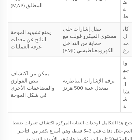
ض
المطلق (MAP)
غ
ط
كاب
ينقل إشارات على
يمنع تشويه الموجة
ل
مستوى الميكرو فولت مع
الناتج عن معدات
مد
حماية من التداخل
غرفة العمليات
رع
الكهرومغناطيسي (EMI)
وا
جه
يمكن من اكتشاف
ة
يرقم الإشارات التناظرية
نبض الفوارق
ال
بمعدل عينة 500 هرتز
والمضاعفات الأخرى
شا
في شكل الموجة
ش
ة
يتيح هذا التكامل لوحدات العناية المركزة اكتشاف تغيرات ضغط
الدم خلال دقات قلب 2–3 فقط، وهي أسرع بكثير من التأخير
البالغ 15–30 ثانية الذي يُلاحظ عادةً في الأجهزة التذبذبية.