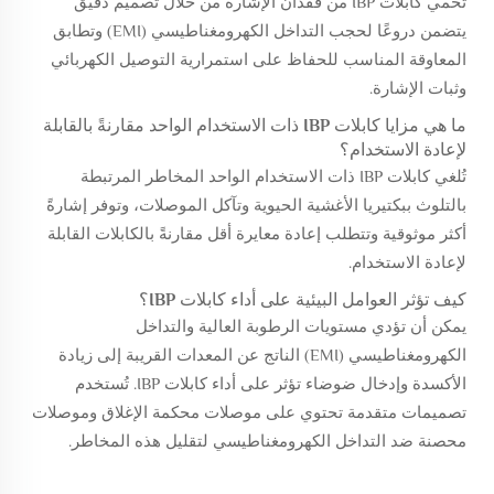
تحمي كابلات IBP من فقدان الإشارة من خلال تصميم دقيق
يتضمن دروعًا لحجب التداخل الكهرومغناطيسي (EMI) وتطابق
المعاوقة المناسب للحفاظ على استمرارية التوصيل الكهربائي
وثبات الإشارة.
ما هي مزايا كابلات IBP ذات الاستخدام الواحد مقارنةً بالقابلة
لإعادة الاستخدام؟
تُلغي كابلات IBP ذات الاستخدام الواحد المخاطر المرتبطة
بالتلوث ببكتيريا الأغشية الحيوية وتآكل الموصلات، وتوفر إشارةً
أكثر موثوقية وتتطلب إعادة معايرة أقل مقارنةً بالكابلات القابلة
لإعادة الاستخدام.
كيف تؤثر العوامل البيئية على أداء كابلات IBP؟
يمكن أن تؤدي مستويات الرطوبة العالية والتداخل
الكهرومغناطيسي (EMI) الناتج عن المعدات القريبة إلى زيادة
الأكسدة وإدخال ضوضاء تؤثر على أداء كابلات IBP. تُستخدم
تصميمات متقدمة تحتوي على موصلات محكمة الإغلاق وموصلات
محصنة ضد التداخل الكهرومغناطيسي لتقليل هذه المخاطر.