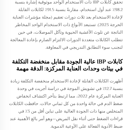
تحقق كابلات IBP ذات الاستخدام الواحد موثوقية إشارة بنسبة
98.2٪ عند أول استخدام، مقارنةً بنسبة 91.5٪ لكابلات القابلة
لإعادة الاستخدام بعد ثلاث دورات تعقيم (مجلة مؤشرات العناية
الحرجة 2023). تستبعد الأنواع ذات الاستخدام الواحد المخاطر
الناتجة عن تلوث الأغشية الحيوية وتآكل الموصلات، في حين
تتطلب الكابلات متعددة الدورات الالتزام الصارم بإعادة المعالجة
لتجنب سوء التطابق التدريجي في المعاوقة.
كابلات IBP عالية الجودة مقابل منخفضة التكلفة
في بيئات وحدات العناية المركزة: الدقة مهمة
أظهرت الكابلات القابلة لإعادة الاستخدام منخفضة التكلفة زيادة
بنسبة 12.7٪ في تشويش الموجة في دراسة أجريت في وحدة
العناية المركزة عام 2022، مما ارتبط بتأخر اكتشاف انخفاض
ضغط الدم في حالة واحدة من كل ثماني حالات. حافظت الكابلات
المتخلص منها ذات الجودة العالية على تباين أقل من 3٪ في
قراءات الضغط حتى أثناء نقل المريض—وهو أمر بالغ الأهمية عند
ضبط الأدوية الفعالة على الأوعية الدموية.