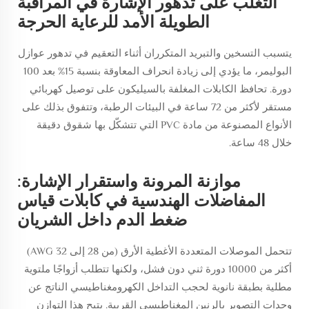
التغلب على تدهور الإشارة في المراقبة
الطويلة الأمد للرعاية الحرجة
يتسبب التسخين والتبريد المتكرران أثناء التعقيم في تدهور عوازل
البوليمر، ما يؤدي إلى زيادة انحراف المعاوقة بنسبة 15% بعد 100
دورة. تحافظ الكابلات المغلفة بالسيليكون على توصيل كهربائي
مستقر لأكثر من 72 ساعة في البيئات الرطبة، وتتفوق بذلك على
الأنواع المصنوعة من مادة PVC التي تتشكّل بها شقوق دقيقة
خلال 48 ساعة.
موازنة المرونة واستقرار الإشارة:
المفاضلات الهندسية في كابلات قياس
ضغط الدم داخل الشريان
تتحمل الموصلات المتعددة الأغطية الأرق (من 28 إلى 32 AWG)
أكثر من 10000 دورة ثني دون فشل، ولكنها تتطلب أزواجًا ملتوية
مطلية بطبقة نانوية لحجب التداخل الكهرومغناطيسي الناتج عن
وحدات التصوير بالرنين المغناطيسي القريبة. يتيح هذا التوازن