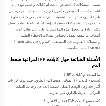
بسبب المشكلات الناتجة عن استخدام كابلات رخيصة تؤدي إلى
تشخيصات خاطئة ومكوث أطول في وحدات العناية المركزة. من
ناحية أخرى، تحقق المستشفيات التي تستثمر في كابلات طبية
ذات جودة عالية، مكملة بمسارات إشارات احتياطية، نتائج أفضل
بكثير. عادةً ما تحصل هذه المؤسسات على عائد يعادل ثلاثة
أضعاف ما تنفقه بفضل انخفاض معدلات الأخطاء الطبية
والمشاكل القانونية في المستقبل، كما ورد في مجلة Health
Affairs السنة الماضية.
الأسئلة الشائعة حول كابلات IBP لمراقبة ضغط
الدم
ما استخدام كابلات IBP؟
تُستخدم كابلات IBP لقياس ضغط الدم الغازي، حيث توفر قراءات
أكثر دقة وفي الوقت الفعلي لضغط الدم في وحدات العناية
المركزة مقارنةً بالطرق غير الغازية.
كيف تمنع كابلات IBP فقدان الإشارة؟