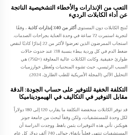
التعب من الإنذارات والأخطاء التشخيصية الناتجة
عن أداء الكابلات الرديء
تُنتج الكابلات دون المستوى
أكثر من 40٪ إنذارات كاذبة
، وفقًا
لتجربة استمرت 72 ساعة في وحدة العناية بجراحات الصدمات.
استجاب الممرضون الذين تعرضوا لأكثر من 22 إنذارًا كاذبًا لنقص
ضغط الدم في كل وردية ببطء بنسبة 18٪ عند حدوث حالات
طوارئ حقيقية. وكانت الكابلات عالية المعاوقة (>75Ω) هي
السبب الرئيسي، حيث تشوه المنحنيات وتُعطل خوارزميات
التحليل الآلي (المجلة الأمريكية للطب الطارئ، 2024).
التكلفة الخفية للتوفير على حساب الجودة: الدقة
مقابل التوفير في التكاليف في الهيموديناميكا
قد توفر الكابلات منخفضة التكلفة ما يقارب 120 إلى 180 دولاراً
لكل وحدة للمستشفيات، ولكن وفقاً لبحث من جامعة جونز
هوبكنز، تأتي هذه التوفيرات بثمن باهظ. ووجدت الدراسة أن
المستشفيات تنتهي فعلياً بإنفاق حوالي 740 ألف دولار كل عام