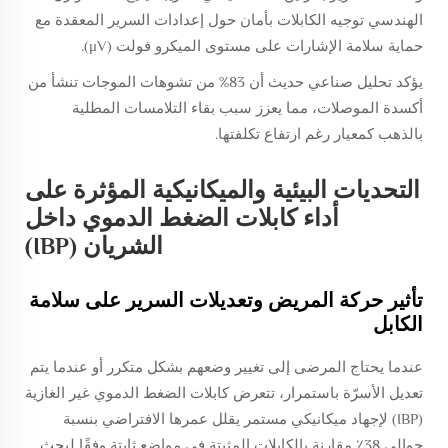
الهندسي توجيه الكابلات بأمان حول إعدادات السرير المعقدة مع
حماية سلامة الإشارات على مستوى الميكرو فولت (μV).
يؤكد تحليل صناعي حديث أن 83% من تشوهات الموجات تنشأ من
أكسدة الموصلات، مما يعزز سبب بقاء التلامسات المطلية
بالذهب كمعيار رغم ارتفاع تكلفتها.
التحديات البيئية والميكانيكية المؤثرة على
أداء كابلات الضغط الدموي داخل
الشريان (IBP)
تأثير حركة المريض وتعديلات السرير على سلامة
الكابل
عندما يحتاج المرضى إلى تغيير وضعهم بشكل متكرر أو عندما يتم
تعديل الأسرّة باستمرار، تتعرض كابلات الضغط الدموي غير الغازية
(IBP) لإجهاد ميكانيكي مستمر يقلل عمرها الافتراضي بنسبة
حوالي 38٪ مقارنة بالكابلات المثبتة في مواضع ثابتة وفقًا لبحث