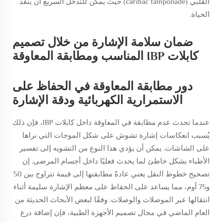
القلبي (cardiac tamponade) حيث يمكن للتدخل السريع أن ينقذ
الحياة.
ضمان سلامة الإشارة من خلال تصميم
كابلات IBP المناسب ومطابقة المعاوقة
دور مطابقة المعاوقة في الحفاظ على
الاستمرارية الكهربائية ودقة الإشارة
عندما تحدث عدم مطابقة في المعاوقة داخل كابلات IBP، فإن ذلك
يُسبب انعكاسات إشارة تشوش على شكل الموجات التي نراها
على الشاشات. يمكن أن يؤدي هذا النوع من التشويه إلى تفسير
الأطباء بشكل خاطئ لما يحدث فعليًا داخل أجسام المرضى. إن
تصحيح خطوط النقل يعني عادةً مطابقتها إلى قيمة تتراوح بين 50
و75 أوم، مما يساعد على الحفاظ على معظم الإشارة سليمة أثناء
انتقالها عبر الموصلات والوصلات. وفقًا لبعض الأبحاث الحديثة من
العام الماضي في مجال تصميم الأجهزة الطبية، فإن إضافة درع