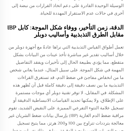
الوسيلة الوحيدة القادرة على دعم اتخاذ القرارات من نبضة إلى
أخرى في حالات عدم الاستقرار المهددة للحياة.
الدقة، زمن التأخير، ووفاء شكل الموجة: كابل IBP
مقابل الطرق التذبذبية وأساليب دوبلر
تعمل أطواق القياس التذبذبية التي نراها عادةً مع أجهزة دوبلر من
خلال أساليب تقدير غير مباشرة تأخذ عينات من البيانات بشكل
متقطع، مما يؤدي بطبيعة الحال إلى تأخيرات ويفقد التفاصيل
المهمة في شكل الموجة. على سبيل المثال، عندما يعاني شخص
ما من انخفاض مفاجئ في ضغط الدم، قد تستغرق القراءات
التذبذبية ما بين نصف دقيقة إلى دقيقة كاملة قبل أن تُظهر هذه
المشكلة. في المقابل، لا توفر تقنية دوبلر أي موجات مستمرة
على الإطلاق، ولا يمكنها تحديد القياسات الانبساطية الدقيقة أو
تسجيل علامة النتوء التفرعي المميزة. على النقيض الشديد، تقوم
مراقبة ضغط الدم الغازية (IBP) بإرسال بيانات ضغط الشريان غير
معالجة بترددات تتراوح بين 100 و200 هرتز، مما يتيح تسجيل
جميع التغيرات الفسيولوجية الدقيقة، بما في ذلك تغيرات ضغط