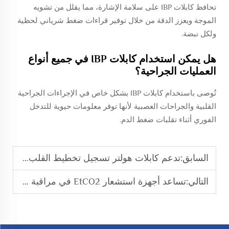
تحافظ كابلات IBP على سلامة الإشارة، مما يقلل من تشويه
الموجة ويعزز الدقة من خلال توفير قراءات ضغط شرياني لحظية
ولكل نبضة.
هل يمكن استخدام كابلات IBP في جميع أنواع
العمليات الجراحية؟
تُوصى باستخدام كابلات IBP بشكل خاص في الإجراءات الجراحية
القلبية والجراحات العصبية لأنها توفر معلومات حيوية للتدخل
الفوري أثناء تقلبات ضغط الدم.
السابق:
تدعم كابلات هولتر تسجيل تخطيط القلب الكهربائي المستمر أثناء الحركة
التالي:
تساعد أجهزة استشعار EtCO2 في مراقبة وظيفة تنفس المرضى