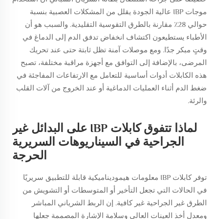
موجات IBP عالية الجودة يقلل من المشكلات العصبية بنسبة
حوالي 28٪ مقارنة بالطرق التقوسية التقليدية. والسبب هو أن
الأطباء يستطيعون اكتشاف انخفاض تدفق الدم إلى الدماغ في
وقتٍ مبكر جدًا. ومع موصلات آمنة تظل ثابتة حتى عند تحريك
المرضى، بالإضافة إلى التوافق مع أجهزة مراقبة مختلفة، تصبح
هذه الكابلات أدوات أساسية للتعامل مع الارتفاعات المفاجئة في
ضغط الدم أثناء العمليات الدماغية أو عند الخروج من آلات القلب
والرئة.
لماذا تتفوق كابلات IBP على البدائل غير
الجراحية في السيناريوهات السريرية
الحرجة
توفر كابلات IBP معلومات هيموديناميكية قابلة للتطبيق سريريًا
في الحالات التي تجعل التأخير أو المتوسطات أو التشويش من
الطرق غير الجراحية غير كافية. إن الربط الشرياني المباشر
ومعدل أخذ العينات العالي وسلامة الإشارة المصممة جعلها