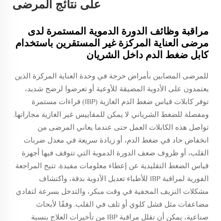
على نتائج المرضى
مراقبة وظائف الدورة الدموية المستمرة لدى
مرضى العناية المركزة غير المستقرين باستخدام
كابل ضغط الدم داخل الشريان
للمرضى المصابين بأمراض حرجة في وحدة العناية المركزة الذين
يعتمدون على الأدوية المضيقة للأوعية أو تعرضوا لرضح شديد،
توفر كابلات قياس ضغط الدم الغازية (IBP) قراءات مستمرة
ومفصلة للضغط الشرياني لا يمكن للمقاييس غير الغازية مجاراتها.
تواصل هذه الكابلات العمل حتى عندما يعاني المرضى من
انخفاض حاد في ضغط الدم، أو زيادة سريعة في معدل ضربات
القلب، أو ظروف ضعف الدورة الدموية التي تتوقف فيها أجهزة
قياس الضغط التقليدية عن إعطاء معلومات مفيدة. تتيح المراجعة
الفورية لمراقبة IBP للأطباء تعديل الأدوية بدقة، واكتشاف
مشكلات النزيف المخفية في وقت مبكر، والتدخل بسرعة لتفادي
مضاعفات مثل فشل كلوي أو تلف في القلب. وفقًا لأبحاث
صناعية، يمكن أن تقلل مراقبة IBP من تأخيرات العلاج بنسبة