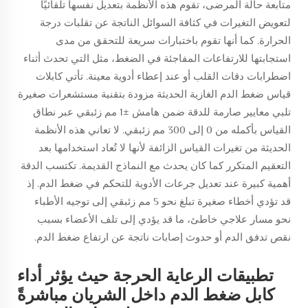
متابعة حالة المرضى، تقوم هذه الأنظمة بتعديل نفسها تلقائيًا
لتعويض التغيرات في كثافة السوائل الناتجة عن تقلبات درجة
الحرارة. كما أنها تقوم باختبارات سريعة للتحقق من مدى
استجابتها للارتفاعات المفاجئة في الضغط، مثل التي تحدث أثناء
اضطرابات دقات القلب أو عند إعطاء أدوية معينة. تأتي كابلات
قياس ضغط الدم الغازية الحديثة مزودة بتقنية مستشعرات صغيرة
تلبي معايير صارمة للدقة ضمن هامش ±1 مم زئبقي عبر نطاق
القياس بأكمله من 0 إلى 300 مم زئبقي. لا تعاني هذه الأنظمة
الحديثة من تغيرات القياس الزائفة لأنها لا تُعاد استخدامها بعد
التعقيم المتكرر كما كان يحدث مع النماذج القديمة. تكتسب الدقة
أهمية كبيرة عند تعديل جرعات الأدوية للتحكم في ضغط الدم. إذ
قد تؤدي أخطاء صغيرة تبلغ نحو 5 مم زئبقي إلى توجيه الأطباء
نحو مسار علاجي خاطئ، ما قد يؤدي إلى تلف الأعضاء بسبب
نقص تدفق الدم أو حدوث إصابات ناتجة عن ارتفاع ضغط الدم.
تطبيقات الرعاية الحرجة حيث يؤثر أداء
كابل ضغط الدم داخل الشريان مباشرةً