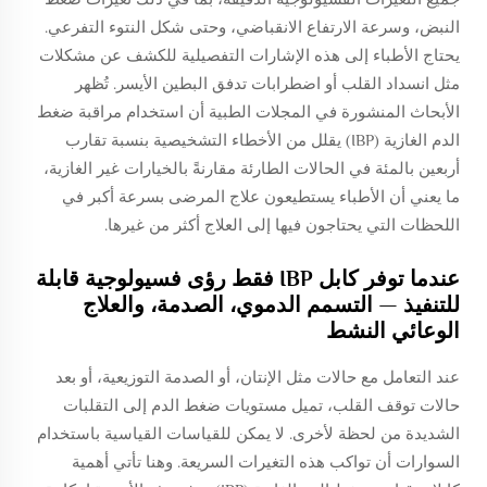
النبض، وسرعة الارتفاع الانقباضي، وحتى شكل النتوء التفرعي.
يحتاج الأطباء إلى هذه الإشارات التفصيلية للكشف عن مشكلات
مثل انسداد القلب أو اضطرابات تدفق البطين الأيسر. تُظهر
الأبحاث المنشورة في المجلات الطبية أن استخدام مراقبة ضغط
الدم الغازية (IBP) يقلل من الأخطاء التشخيصية بنسبة تقارب
أربعين بالمئة في الحالات الطارئة مقارنةً بالخيارات غير الغازية،
ما يعني أن الأطباء يستطيعون علاج المرضى بسرعة أكبر في
اللحظات التي يحتاجون فيها إلى العلاج أكثر من غيرها.
عندما توفر كابل IBP فقط رؤى فسيولوجية قابلة
للتنفيذ — التسمم الدموي، الصدمة، والعلاج
الوعائي النشط
عند التعامل مع حالات مثل الإنتان، أو الصدمة التوزيعية، أو بعد
حالات توقف القلب، تميل مستويات ضغط الدم إلى التقلبات
الشديدة من لحظة لأخرى. لا يمكن للقياسات القياسية باستخدام
السوارات أن تواكب هذه التغيرات السريعة. وهنا تأتي أهمية