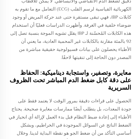
دقيق لضغط الدم الانقباضي والانبساطي. لا يمكن للأقطاب
الكهربائية القياسية لرسم القلب (ECG) التعامل مع ما تقوم به
كابلات IBP، فهي تبقى مستقرة حتى عند حركة المريض أو وجود
ضوضاء خلفية في الغرفة. وأظهرت الدراسات فعليًا أن استخدام
هذه الكابلات المُحسّنة لـ IBP يقلل تشويه الموجة بنسبة تصل إلى
92 بالمئة مقارنة بالكابلات غير المحمية العادية، ما يعني أن
الأطباء يحصلون على بيانات فسيولوجية حقيقية مباشرة من
المصدر دون الحاجة إلى تنقيتها لاحقًا.
معايرة، وتصفير، واستجابة ديناميكية: الحفاظ
على دقة كابل ضغط الدم المباشر تحت الظروف
السريرية
الحصول على قراءات دقيقة بمرور الوقت لا يعتمد فقط على
جودة المعدات، بل يتطلب أيضًا ممارسات معايرة صحيحة. يحتاج
الأطباء إلى إعادة ضبط النظام قبل بدء العمل لإزالة أي انحياز في
الضغط الناتج عن السوائل الموجودة في الخراطيم، وبشكل
أساسي التأكد من أن ضغط الجو هو نقطة البداية لدينا. وخلال