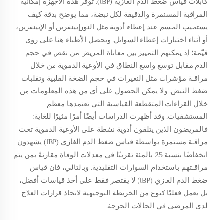
كابلات قياس ضغط الدم الغازية (IBP). توفر هذه الأجهزة إمكانية
المراقبة المستمرة والدقيقة لكل نبضة، مما يوضح بدقة كيف
يستجيب الجسم عند إعطاء أدوية مثل النورإبينفرين أو الإبينفرين،
أو أثناء اختبارات إعطاء السوائل. ويحصل الأطباء هنا على رؤى
قيّمة؛ إذ يمكنهم التمييز بين معاناة المريض من نقص في حجم
الدم مقابل توسع واسع النطاق في الأوعية الدموية من خلال
مراقبة مؤشرات مثل التغيرات في حجم الضخة القلبية وتقلبات
ضغط النبض. ولا يمكن الحصول على أي من هذه المعلومات من
خلال القراءات المتقطعة القياسية التي تعتمدها معظم
المستشفيات. وقد أظهرت الدراسات أيضًا أمرًا مثيرًا للغاية:
فالمريضون الذين يتلقون أدوية نشطة على الأوعية الدموية تحت
مراقبة مستمرة بواسطة قياس ضغط الدم الغازي (IBP) يشهدون
انخفاضًا بنسبة 25 بالمئة تقريبًا في معدلات الوفاة مقارنةً بمن يتم
مراقبتهم باستخدام السوارات التقليدية. وبالتالي، فإن قياس
ضغط الدم الغازي (IBP) لا يقتصر فقط على أخذ قياسات أفضل،
بل يعمل فعليًا كنوع من الخريطة التوجيهية لاتخاذ قرارات العلاج
لدى المرضى في الحالات الحرجة.