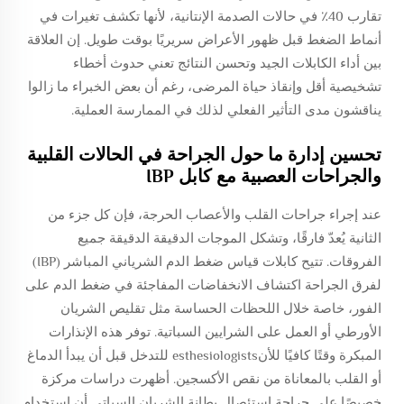
تقارب 40٪ في حالات الصدمة الإنتانية، لأنها تكشف تغيرات في
أنماط الضغط قبل ظهور الأعراض سريريًا بوقت طويل. إن العلاقة
بين أداء الكابلات الجيد وتحسن النتائج تعني حدوث أخطاء
تشخيصية أقل وإنقاذ حياة المرضى، رغم أن بعض الخبراء ما زالوا
يناقشون مدى التأثير الفعلي لذلك في الممارسة العملية.
تحسين إدارة ما حول الجراحة في الحالات القلبية
والجراحات العصبية مع كابل IBP
عند إجراء جراحات القلب والأعصاب الحرجة، فإن كل جزء من
الثانية يُعدّ فارقًا، وتشكل الموجات الدقيقة الدقيقة جميع
الفروقات. تتيح كابلات قياس ضغط الدم الشرياني المباشر (IBP)
لفرق الجراحة اكتشاف الانخفاضات المفاجئة في ضغط الدم على
الفور، خاصة خلال اللحظات الحساسة مثل تقليص الشريان
الأورطي أو العمل على الشرايين السباتية. توفر هذه الإنذارات
المبكرة وقتًا كافيًا للأنesthesiologists للتدخل قبل أن يبدأ الدماغ
أو القلب بالمعاناة من نقص الأكسجين. أظهرت دراسات مركزة
خصيصًا على جراحة استئصال بطانة الشريان السباتي أن استخدام