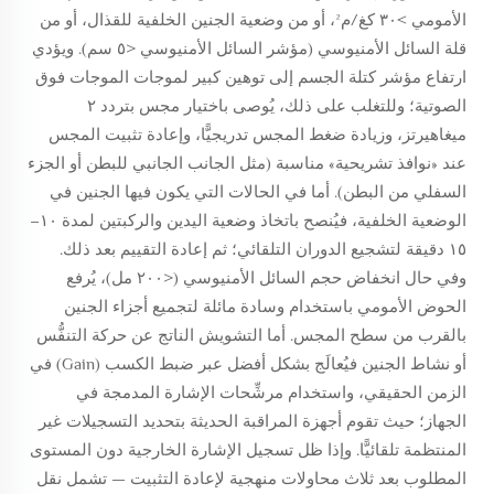
الأمومي >٣٠ كغ/م²، أو من وضعية الجنين الخلفية للقذال، أو من
قلة السائل الأمنيوسي (مؤشر السائل الأمنيوسي <٥ سم). ويؤدي
ارتفاع مؤشر كتلة الجسم إلى توهين كبير لموجات الموجات فوق
الصوتية؛ وللتغلب على ذلك، يُوصى باختيار مجس بتردد ٢
ميغاهيرتز، وزيادة ضغط المجس تدريجيًّا، وإعادة تثبيت المجس
عند «نوافذ تشريحية» مناسبة (مثل الجانب الجانبي للبطن أو الجزء
السفلي من البطن). أما في الحالات التي يكون فيها الجنين في
الوضعية الخلفية، فيُنصح باتخاذ وضعية اليدين والركبتين لمدة ١٠–
١٥ دقيقة لتشجيع الدوران التلقائي؛ ثم إعادة التقييم بعد ذلك.
وفي حال انخفاض حجم السائل الأمنيوسي (<٢٠٠ مل)، يُرفع
الحوض الأمومي باستخدام وسادة مائلة لتجميع أجزاء الجنين
بالقرب من سطح المجس. أما التشويش الناتج عن حركة التنفُّس
أو نشاط الجنين فيُعالَج بشكل أفضل عبر ضبط الكسب (Gain) في
الزمن الحقيقي، واستخدام مرشِّحات الإشارة المدمجة في
الجهاز؛ حيث تقوم أجهزة المراقبة الحديثة بتحديد التسجيلات غير
المنتظمة تلقائيًّا. وإذا ظل تسجيل الإشارة الخارجية دون المستوى
المطلوب بعد ثلاث محاولات منهجية لإعادة التثبيت — تشمل نقل