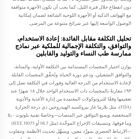
دون انقطاع خلال فترة الليل، كما يجب أن تكون الأجهزة متوافقة
مع الهواتف الذكية أو الأجهزة اللوحية الشائعة لضمان إمكانية
الوصول الواسعة إليها عبر شرائح متنوعة من المرضى.
تحليل التكلفة مقابل الفائدة: إعادة الاستخدام،
والتوافق، والتكلفة الإجمالية للملكية عبر نماذج
ممارسة طب النساء والتوليد والقابلين
يوازن اختيار المجسات المستدامة بين التكلفة الأولية، والمتانة،
والتوافق التشغيلي، ودعم دورة الحياة. وتُحقِّق المجسات القابلة
لإعادة الاستخدام من الدرجة العالية وفورات في التكلفة تصل إلى
٩٣٪ مقارنةً بالمجسات ذات الاستخدام الواحد خلال ١٨ شهرًا عند
تعقيمها وفقًا للبروتوكولات المعتمدة من إدارة الأغذية والأدوية
(FDA)، مثل بلازما غاز بيروكسيد الهيدروجين ذي درجة الحرارة
المنخفضة. ويمنع التوافق عبر المنصات—وخاصةً تقنية بلوتوث ٥٫٠
وما فوقها، وتنسيقات الإخراج الموحَّدة (مثل HL7 أو IEEE 11073)
—الارتباط الحصري بمورِّد معين، ويسهِّل تحديث الأنظمة. وتتفاوت