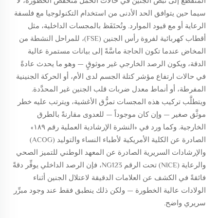
المتقطِّع إلى نبض الجنين في حالات الحمل منخفض الخطورة، لا
سيما حين يتوافق الحد الأدنى من استخدام التكنولوجيا مع فلسفة
الرعاية أو مع قيود الموارد. وتُحتَفَظ بالمجسات الداخلية، مثل
أقطاب كهربائية لفروة رأس الجنين (FSE)، للمراحل النشطة من
المخاض عندما تكون الحاجة ماسَّةً إلى بيانات مستمرة عالية
الدقة، ويكون الرصد الخارجي غير موثوقٍ — وهو ما يحدث عادةً
في حالات ارتفاع مؤشر كتلة الجسم لدى الأم، أو الحركة الجنينية
المفرطة، أو أنماط معدل ضربات قلب الجنين غير المحدَّدة.
ويتطلَّب تركيب هذه المجسات تمزُّق الأغشية، ويترتب عليه خطر
موثَّق صغير — وإن كان موجوداً — للعدوى مقارنةً بالطرق
الخارجية. وكما ورد في «النشرة الإرشادية العملية رقم ١٨٩»
الصادرة عن الكلية الأمريكية لأطباء النساء والتوليد (ACOG)
والإرشادات السريرية الصادرة عن المعهد الوطني للتميز الصحي
والرعاية (NICE) تحت الرقم NG123، فإن الرصد الداخلي يوفِّر دقةً
فائقةً في الكشف عن العلامات الدقيقة لاعتلال الجنين أثناء
الولادات عالية الخطورة — ولكن ذلك ينطبق فقط عند وجود مبرِّر
سريري واضح.