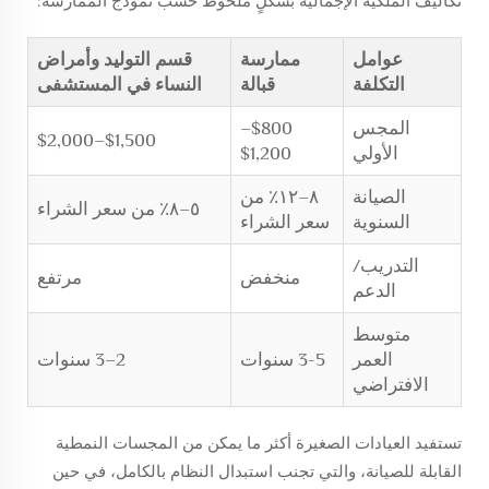
تكاليف الملكية الإجمالية بشكلٍ ملحوظ حسب نموذج الممارسة:
عوامل
ممارسة
قسم التوليد وأمراض
التكلفة
قبالة
النساء في المستشفى
المجس
$800–
$1,500–$2,000
الأولي
$1,200
الصيانة
٨–١٢٪ من
٥–٨٪ من سعر الشراء
السنوية
سعر الشراء
التدريب/
منخفض
مرتفع
الدعم
متوسط
العمر
3-5 سنوات
2–3 سنوات
الافتراضي
تستفيد العيادات الصغيرة أكثر ما يمكن من المجسات النمطية
القابلة للصيانة، والتي تجنب استبدال النظام بالكامل، في حين