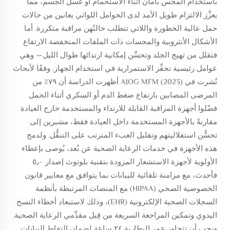
باستخدام المجس بأمان أثناء الاستحمام أو غسل الجسم، مما
يعزِّز الالتزام طويل الأمد لدى الحوامل اللواتي يعانين من حالات
حمل عالية الخطورة واللاتي تتطلب حالتُهن مراقبة متكررة. أما
الأشكال الأنثروبية والمجسات ذات الملفات المنخفضة الارتفاع
فتقلل من تهيج الجلد وتحسِّن إمكانية ارتدائها طوال الليل— وهي
عوامل رئيسية تحفِّز الاستمرارية في استخدام الجهاز. وفقًا لأبحاث
نُشرت في
AJOG MFM
(2023) أظهرت الدراسة أن ٧٩٪ من
المرضى المصابين بارتفاع ضغط الدم أو السكري أثناء الحمل
فضّلوا أجهزة المراقبة القابلة للارتداء والمستخدمة خارج العيادة
مقارنةً بالأجهزة المستخدمة داخل العيادة فقط، مشيرين إلى
تحسُّن استقلاليتهم وتقليل العبء المترتب على التنقُّل. ولدمج
هذه الأجهزة في خدمات الرعاية الصحية عن بُعد، يُوصى بإعطاء
الأولوية لأجهزة الاستشعار المزودة بتقنية بلوتوث إصدار ٥٫٠
فأحدث، مع مزامنة تلقائية للبيانات بما يتوافق مع معايير قانون
الخصوصية الصحي (HIPAA) مع المنصات المرتبطة بأنظمة
السجلات الصحية الإلكترونية (EHR)، وذلك لاستبعاد أخطاء النسخ
اليدوي وتمكين المراجعة السريعة من قِبل مقدِّمي الرعاية الصحية.
ويجب أن تتجاوز عمر البطارية ٢٤ ساعة لضمان التقاط البيانات