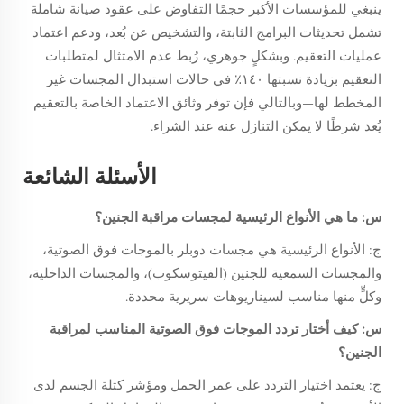
ينبغي للمؤسسات الأكبر حجمًا التفاوض على عقود صيانة شاملة
تشمل تحديثات البرامج الثابتة، والتشخيص عن بُعد، ودعم اعتماد
عمليات التعقيم. وبشكلٍ جوهري، رُبط عدم الامتثال لمتطلبات
التعقيم بزيادة نسبتها ١٤٠٪ في حالات استبدال المجسات غير
المخطط لها—وبالتالي فإن توفر وثائق الاعتماد الخاصة بالتعقيم
يُعد شرطًا لا يمكن التنازل عنه عند الشراء.
الأسئلة الشائعة
س: ما هي الأنواع الرئيسية لمجسات مراقبة الجنين؟
ج: الأنواع الرئيسية هي مجسات دوبلر بالموجات فوق الصوتية،
والمجسات السمعية للجنين (الفيتوسكوب)، والمجسات الداخلية،
وكلٍّ منها مناسب لسيناريوهات سريرية محددة.
س: كيف أختار تردد الموجات فوق الصوتية المناسب لمراقبة
الجنين؟
ج: يعتمد اختيار التردد على عمر الحمل ومؤشر كتلة الجسم لدى