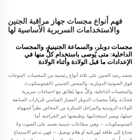
فهم أنواع مجسات جهاز مراقبة الجنين
والاستخدامات السريرية الأساسية لها
مجسات دوبلر، والسماعة الجنينية، والمجسات
الداخلية: متى يُوصى باستخدام كلٍّ منها في
الإعدادات ما قبل الولادة وأثناء الولادة
يعتمد رصد الجنين على ثلاثة أنواع رئيسية من المجسات: الموجات
فوق الصوتية الدوبلرية، والمجس الجنيني (الفيتوسكوب)،
والمجسات الداخلية، وكلٌّ منها يُطابَق مع احتياجات سريرية
مُحدَّدة. وتُعَدُّ مجسات الدوبلر المعيار القياسي للزيارات السابقة
للولادة الروتينية والمراحل المبكرة من المخاض نظراً لسهولة
حملها، ويسر استخدامها، وطبيعتها غير الجراحية. أما
الفيتوسكوبات — وهي سمّاعات جنينية تعتمد على الصوت ولا
تحتاج إلى طاقة كهربائية أو هلام توصيل — فهي تدعم الاستماع