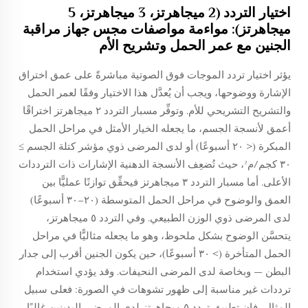
اختيار التردد (2 ميجاهرتز، 3 ميجاهرتز، 5
ميجاهرتز): مواءمة مواصفات مجس جهاز مراقبة
الجنين مع عمر الحمل وتشريح الأم
يؤثر اختيار تردد الموجات فوق الصوتية مباشرةً على عمق اختراق
الإشارة ووضوحها، ويجب أن يُعدَّل هذا الاختيار وفقًا لعمر الحمل
والتشريح التشريحي للأم. وتوفِّر مسبار التردد ٢ ميجاهرتز اختراقًا
أعمق لأنسجة الجسم، ما يجعله الخيار الأمثل في مراحل الحمل
المبكرة (< ٢٠ أسبوعًا) أو لدى المرضى ذوي مؤشر كتلة الجسم ≥
٣٠ كجم/م²، حيث تُضعِف الأنسجة الدهنية الإشارات ذات الترددات
الأعلى. أما مسبار التردد ٣ ميجاهرتز فيحقِّق توازنًا عمليًّا بين
العمق والوضوح في مراحل الحمل المتوسطة (٢٠–٣٠ أسبوعًا)
لدى المرضى ذوي الوزن الطبيعي. وفي التردد ٥ ميجاهرتز،
يتحسَّن الوضوح بشكل ملحوظ، وهو ما يجعله مثاليًّا في مراحل
الحمل المتأخرة (> ٣٠ أسبوعًا)، حين يكون الجنين أقرب إلى جدار
البطن — وبخاصة لدى المرضى النحيفات. وقد يؤدي استخدام
ترددات غير مناسبة إلى ظهور تشوهات في الصورة: فعلى سبيل
المثال، فإن تطبيق تردد ٥ ميجاهرتز لدى المرضى البدينين غالبًا