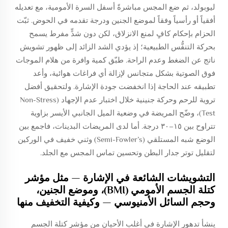
ليوبولد، ثم ضع المجس مباشرةً أسفل السرة الأمومية، مع تعديله
أفقياً أو رأسياً وفقاً لموضع الجنين ودرجة تقدمه في الحوض. ثبّت
الحزام بإحكام كافٍ لمنع الانزلاق، لكن دون شدٍّ مفرط يسمح
بحركة التنفُّس الطبيعية؛ إذ يؤدي الشد الزائد إلى ظهور تشويش
ناتج عن الضغط وعدم الراحة. طبّق كمية وافرة من هلام الموجات
فوق الصوتية بشكل متجانس لإزالة أي فراغات هوائية، وأعد
تطبيقه عند الحاجة إذا انخفضت جودة الإشارة. ولتحقيق أفضل
تروية للرحم وحركة جنينية خلال اختبار عدم الإجهاد (Non-Stress
Test)، وضّح المريضة في وضعية الميل الجانبي الأيسر بزاوية
تتراوح بين ١٥–٣٠ درجة. أما لدى المريضات البدينات، فاجمع بين
الوضع شبه المستلقي (Semi-Fowler’s) وثني خفيف في الوركين
لتقليل توتر جدار البطن وتحسين تماس المجس مع الجلد.
التشويشات الشائعة في الإشارة — مثل مؤشر
كتلة الجسم الأمومي (BMI)، وموضع الجنين،
وحجم السائل الأمنيوسي — وكيفية التخفيف منها
ينشأ تدهور الإشارة في أغلب الأحيان من مؤشر كتلة الجسم