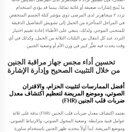
ما يُنتج إشارات ضعيفة أو غائبة تمامًا، بينما قد يؤدي استخدام
تردد ٢ ميجاهرتز لدى المرضى ذوي مؤشر كتلة الجسم المنخفض
في المراحل المتأخرة من الحمل إلى تشويش التفاصيل الدقيقة
للمنحنى الموجي. ولذلك، ينبغي على الأطباء إعادة تقييم اختيار
التردد عند كل انتقال بين الثلثات الثلاثة من الحمل، وكذلك في أي
وقت يحدث فيه تغيُّر كبير في وزن الأم أو وضعية الجنين.
تحسين أداء مجس جهاز مراقبة الجنين
من خلال التثبيت الصحيح وإدارة الإشارة
أفضل الممارسات لتثبيت الحزام، والاقتران
الصوتي، وموضع المريضة لتعظيم اكتشاف معدل
ضربات قلب الجنين (FHR)
يعتمد اكتشاف معدل ضربات قلب الجنين (FHR) بدقة على ثلاثة
عوامل فنية مترابطة: وضعية المحول الصوتي، والارتباط الصوتي،
وموضع المريضة. ابدأ أولاً بتحديد ظهر الجنين باستخدام مناورة