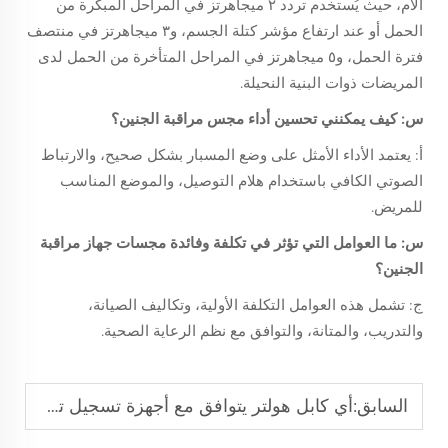
الأم، حيث يُستخدم تردد ٢ ميجاهرتز في المراحل المبكرة من
الحمل أو عند ارتفاع مؤشر كتلة الجسم، و٣ ميجاهرتز في منتصف
فترة الحمل، و٥ ميجاهرتز في المراحل المتأخرة من الحمل لدى
المريضات ذوات البنية النحيلة.
س: كيف يمكنني تحسين أداء مجس مراقبة الجنين؟
أ: يعتمد الأداء الأمثل على وضع المسبار بشكل صحيح، والارتباط
الصوتي الكافي باستخدام هلام التوصيل، والموضع المناسب
للمريض.
س: ما العوامل التي تؤثر في تكلفة وفائدة مجسات جهاز مراقبة
الجنين؟
ج: تشمل هذه العوامل التكلفة الأولية، وتكاليف الصيانة،
والتدريب، والمتانة، والتوافق مع نظم الرعاية الصحية.
السابق:
أي كابل هولتر يتوافق مع أجهزة تسجيل تخطيط القلب الكهربائي الديناميكية الاحترافية؟