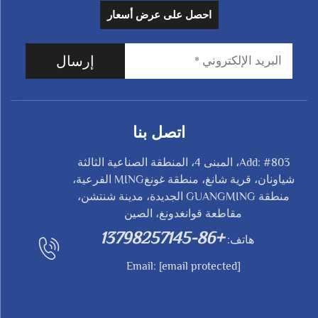
احصل على عرض أسعار
إرسال
اتصل بنا
Add: #803، المبنى 4، المنطقة الصناعية الثالثة
شياونان، قرية شانغ، منطقة غونغMING الفرعية،
منطقة GUANGMING الجديدة، مدينة شنتشن،
مقاطعة قوانغدونغ، الصين
+86-13798257145
هاتف:
Email:
[email protected]