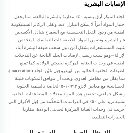
الإصابات البشرية
الجلد المبكر أرق بنسبة ٤٠٪ مقارنةً بالبشرة البالغة، مما يجعل
اختيار المواد أمراً لا يمكن التنازل عنه. وتقلل الركائز السيليكونية
الطبية من ردود الفعل التحسسية مع السماح بتبادل الأكسجين
عبر البشرة. وتضمن المواد اللاصقة ذات التماسك المنخفض
تثبيت المستشعرات بشكل آمن دون سحب طبقة البشرة أثناء
الإزالة—وهو سبب رئيسي لإصابات الجلد الناتجة عن التدخلات
الطبية في وحدات العناية المركزة لحديثي الولادة. كما تمنع
الطبقات الخلفية الخالية من الهيدروجيل تليّن الجلد (maceration)،
مما يقلل من مخاطر العدوى. ويجب أن تتوافق المكونات قليلة
الحساسية مع معايير الأيزو ١٠٩٩٣-٥ الخاصة بالسمية الخلوية.
وبشكل جماعي، تخفض هذه المواد معدلات المضاعفات الجلدية
بنسبة تزيد على ٥٠٪ في الدراسات المُحكَّمة من قِبل الأقران التي
أُجريت في وحدات العناية المركزة لحديثي الولادة، مقارنةً
بالخيارات التقليدية.