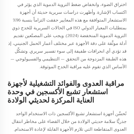
اختراق الضوء، وانخفاض ضغط التروية الدموية الذي يؤثر في
اكتساب الإشارة. وأظهرت دراسات سريرية حديثة أن أجهزة
الاستشعار المتوافقة مع هذه المعايير حققت التزاماً بنسبة 96%
بمتطلبات المعيار الدولي ISO في الحالات السريرية للخدج ذوي
التروية الدموية المنخفضة (2024). ويجب على المصنّعين تقديم
أدلة موثَّقة على دقة الأجهزة عبر مختلف أعمار الحمل الجنيني، إذ
قد تؤدي أي انحرافات طفيفة إلى سوء تفسير سريري. وتشكِّل
هذه الطبقة المزدوجة من التحقق — التنظيمي والفسيولوجي —
الأساس الذي تقوم عليه مراقبة الخدج الموثوقة.
مراقبة العدوى والفوائد التشغيلية لأجهزة
استشعار تشبع الأكسجين في وحدة
العناية المركزة لحديثي الولادة
تُحسِّن أجهزة استشعار تشبع الأكسجين ذات الاستخدام الواحد
جذريًّا سلامة حديثي الولادة من خلال القضاء على مخاطر انتقال
العدوى المتقاطعة التي تلازم الأجهزة القابلة لإعادة الاستخدام.