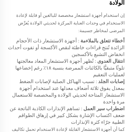
الولادة
إن استخدام أجهزة استشعار مخصصة للبالغين أو قابلة لإعادة
الاستخدام في وحدات العناية المركزة لحديثي الولادة يُعرِّض
المرضى لمخاطر جسيمة:
أخطاء تتعلق بالملاءمة
: أجهزة الاستشعار ذات الأحجام
الزائدة تُنتج قراءات خاطئة لنقص الأكسجة أو تفوت أحداث
انخفاض التشبع بالأكسجين
انتقال العدوى
: تُظهر أجهزة الاستشعار المعاد معالجتها
تلوثًا متبقيًّا بالكائنات الممرضة بنسبة ١٨٪ رغم إخضاعها
لعمليات التعقيم
إصابات الجلد
: تسبب الهياكل الصلبة لإصابات الضغط
بمعدل يفوق ثلاثة أضعاف معدلها عند استخدام أجهزة
الاستشعار المتاحة لحديثي الولادة والمخصصة للاستعمال
مرة واحدة
اضطراب سير العمل
: تساهم الإنذارات الكاذبة الناتجة عن
ضعف اكتساب الإشارة بشكل كبير في إرهاق الطواقم
الطبية جرّاء كثرة الإنذارات
كما أن أجهزة الاستشعار القابلة لإعادة الاستخدام تحمل تكاليف