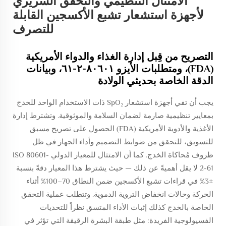
الامتثال التنظيمي والتحقق السريري
لأجهزة استشعار تشبع الأكسجين القابلة
للتصرف
التصريح من قِبل إدارة الغذاء والدواء الأمريكية
(FDA)، ومتطلبات الأيزو ٨٠٦٠١-٢-٦١، وبيانات
الدقة الخاصة بحديثي الولادة
يجب أن تفي أجهزة استشعار SpO₂ ذات الاستخدام الواحد للخدج
بمعايير تنظيمية صارمة لضمان السلامة والموثوقية. وتشترط إدارة
الأغذية والأدوية الأمريكية (FDA) الحصول على تصريح مسبق
للتسويق، للتحقق من ضوابط التصميم وأداء الجهاز في ظل
ظروف مُحاكاة الخدج. كما أن الامتثال للمعيار الدولي ISO 80601-
2-61 لا يقل أهميةً عن ذلك — حيث يشترط هذا المعيار دقةً بنسبة
±3% في قراءات تشبع الأكسجين ضمن النطاق 70–100% أثناء
الحركة وحالات انخفاض التروية الدموية. وتتطلب عملية التحقق
الخاصة بالخدج كذلك إثبات الأداء المتسق نظراً للتحديات
الفسيولوجية الفريدة: مثل طبقة البشرة الرقيقة التي تؤثر في