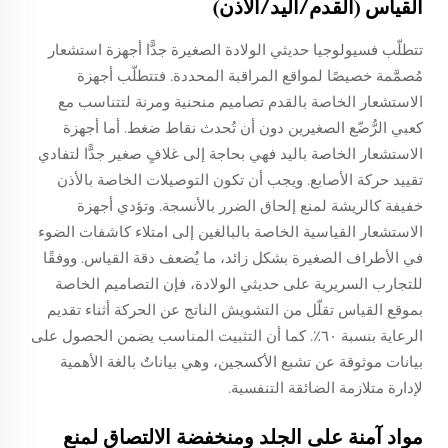
القياس (القدم/اليد/الأذن)
تتطلّب فسيولوجيا حديثي الولادة الصغيرة جدًّا أجهزة استشعار
مُصمَّمة خصيصًا لمواقع المراقبة المحددة. فتتطلّب أجهزة
الاستشعار الخاصة بالقدم تصاميم منحنية ومرنة لتتناسب مع
كعبي الرُّضّع الصغيرين دون أن تُحدث نقاط ضغط. أما أجهزة
الاستشعار الخاصة باليد فهي بحاجة إلى غلافٍ صغير جدًّا لتفادي
تقييد حركة الأصابع. ويجب أن تكون التوصيلات الخاصة بالأذن
خفيفة كالريشة لمنع إلحاق الضرر بالأنسجة. وتؤدي أجهزة
الاستشعار القياسية الخاصة بالبالغين إلى امتلاء كاشفات الضوء
في الأطراف الصغيرة بشكل زائد، ما يُضعف دقة القياس. ووفقًا
للتجارب السريرية على حديثي الولادة، فإن التصاميم الخاصة
بموقع القياس تقلّل من التشويش الناتج عن الحركة أثناء تقديم
الرعاية بنسبة ٦٠٪. كما أن التثبيت المناسب يضمن الحصول على
بيانات موثوقة عن تشبع الأكسجين، وهي بياناتٌ بالغة الأهمية
لإدارة متلازمة الضائقة التنفسية.
مواد آمنة على الجلد ومنخفضة الالتصاق لمنع