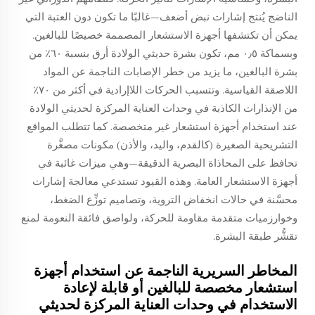
الناضج يُنتج إشارات نبض أضعف—غالبًا ما تكون دون العتبة التي
يمكن أن تكتشفها أجهزة الاستشعار المصممة خصيصًا للبالغين.
وبسماكة ٠٫٥ مم، تكون بشرة حديثي الولادة أرق بنسبة ٦٠٪ من
بشرة البالغين، ما يزيد من خطر الإصابات الناجمة عن المواد
اللاصقة القياسية. وتتسبب الحركات اللاإرادية في أكثر من ٧٠٪
من الإنذارات الكاذبة في وحدات العناية المركزة لحديثي الولادة
عند استخدام أجهزة استشعار غير متخصصة. كما تتطلب المواقع
التشريحية الصغيرة (كالقدم، واليد، والأذن) مكونات مصغَّرة
تحافظ على المحاذاة البصرية الدقيقة—وهي ميزات غائبة في
أجهزة الاستشعار العامة. وهذه القيود تستدعي معالجة إشارات
محسَّنة في حالات انخفاض التروية، وتصاميم توزِّع الضغط،
وخوارزميات متقدمة مقاومة للحركة، ولواصق فائقة النعومة لمنع
تقشُّر طبقة البشرة.
المخاطر السريرية الناجمة عن استخدام أجهزة
استشعار مخصصة للبالغين أو قابلة لإعادة
الاستخدام في وحدات العناية المركزة لحديثي