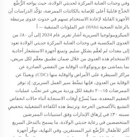
وفي وحدات العناية المركزة لحديثي الولادة، حيث يواجه الرُّضَّع
الخدَّج قابليةً أعلى للإصابة بالكائنات الممرضة، تؤكِّد الدراسات أن
الأجهزة القابلة لإعادة الاستخدام تسهم في حدوث عدوى مرتبطة
بالرعاية الصحية (HAIs) عبر الملوثات المتبقية — أ
الميكروبيولوجيا السريرية
أشار تقرير عام 2024 إلى أن ٨٠٪ من
العدوى المكتسبة في وحدات العناية المركزة حديثي الولادة تعود
إلى معدات لم تُعقَّم بشكلٍ سليم. وتمنع أجهزة الاستشعار أحادية
الاستخدام هذه العدوى من خلال ضمان تطبيق معقَّم لكل مريض،
بما يتماشى مع بروتوكولات الوقاية من التفشي الصادرة عن
مراكز السيطرة على الأمراض والوقاية منها (CDC). وبعيدًا عن
الوقاية من العدوى، فإنها تبسِّط سير العمل السريري: إذ توفر
الممرضات ١٥–٢٠ دقيقة لكل وردية مريض عبر تجنُّب عمليات
التعقيم المعقدة، مما يُسرِّع أوقات الاستجابة أثناء حالات انخفاض
التشبع بالأكسجين الحرجة. وترتبط هذه الكفاءة التشغيلية بتخفيضٍ
نسبته ٣٠٪ في إرهاق الإنذارات وفق استبيانات الممرضين
المتخصصين في رعاية حديثي الولادة، ما يسمح بالتدخل السريع
أكثر للأطفال الرُّضَّع غير المستقرين. وفي النهاية، توفِّر أجهزة