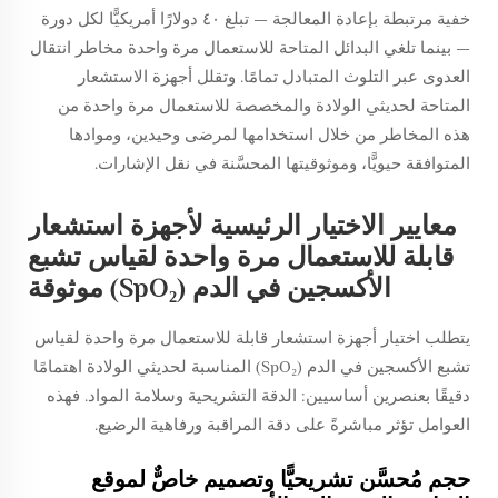
خفية مرتبطة بإعادة المعالجة — تبلغ ٤٠ دولارًا أمريكيًّا لكل دورة
— بينما تلغي البدائل المتاحة للاستعمال مرة واحدة مخاطر انتقال
العدوى عبر التلوث المتبادل تمامًا. وتقلل أجهزة الاستشعار
المتاحة لحديثي الولادة والمخصصة للاستعمال مرة واحدة من
هذه المخاطر من خلال استخدامها لمرضى وحيدين، وموادها
المتوافقة حيويًّا، وموثوقيتها المحسَّنة في نقل الإشارات.
معايير الاختيار الرئيسية لأجهزة استشعار
قابلة للاستعمال مرة واحدة لقياس تشبع
الأكسجين في الدم (SpO₂) موثوقة
يتطلب اختيار أجهزة استشعار قابلة للاستعمال مرة واحدة لقياس
تشبع الأكسجين في الدم (SpO₂) المناسبة لحديثي الولادة اهتمامًا
دقيقًا بعنصرين أساسيين: الدقة التشريحية وسلامة المواد. فهذه
العوامل تؤثر مباشرةً على دقة المراقبة ورفاهية الرضيع.
حجم مُحسَّن تشريحيًّا وتصميم خاصٌّ لموقع