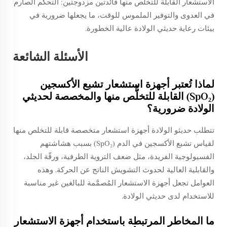
الاستشعار القابلة للتخلُّص منها فائدتين مزدوجتين: التحكُّم الصارم
في العدوى والتوفير الملموس للوقت، ما يجعلها ضرورية في
بيئات رعاية حديثي الولادة عالية الخطورة.
الأسئلة الشائعة
لماذا تُعتبر أجهزة استشعار تشبع الأكسجين
(SpO₂) القابلة للتخلُّص منها والمخصصة لحديثي
الولادة ضرورية؟
تتطلب حديثو الولادة أجهزة استشعار متخصصة قابلة للتخلص منها
لقياس تشبع الأكسجين في الدم (SpO₂) بسبب هشاشتهم
الفسيولوجية الفريدة، مثل ضعف التروية الطرفية، ورقّة الجلد،
والقابلية العالية لحدوث التشويش الناتج عن الحركة. وهذه
العوامل تجعل أجهزة الاستشعار المُصمَّمة للبالغين غير مناسبة
للاستخدام لدى حديثي الولادة.
ما المخاطر المرتبطة باستخدام أجهزة الاستشعار