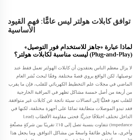
توافق كابلات هولتر ليس عامًّا: فهم القيود
الأساسية
لماذا عبارة «جاهز للاستخدام فور التوصيل»
(Plug-and-Play) ليست مناسبة لكابلات هولتر؟
لا يزال معظم الناس يعتقدون أن كابلات الهولتر تعمل فقط عند
توصيلها، لكن الواقع يروي قصةً مختلفة. وفقًا لبحث نُشر العام
الماضي في مجلات علم التخطيط الكهربائي للقلب، فإن ما يقرب
من أربعة من أصل خمسة مشاكل تظهر في المراقبة الخارجية
للقلب تعود فعليًّا إلى اتصالات سيئة ناتجة عن كابلات غير متوافقة.
فقد تبدو الموصلات متطابقة تمامًا على أجهزة مختلفة، لكنها في
الداخل تختلف اختلافًا جذريًّا. فحتى مقاومة الأقطاب (Lead
impedance) تتفاوت بنسبة تصل إلى ١٥٪ تقريبًا بين شركةٍ مصنِّعةٍ
وأخرى، ما يخلق طائفةً واسعةً من مشاكل التوافق. وما يجعل هذا