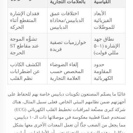
القياسية
بالعلامات التجارية
الأبعاد
اختلافات عمق
فقدان الإشارة
الفيزيائية
الدبابيس/محاذاة
المتقطع أثناء
للموصِّلات
الدبابيس
الحركة
نطاق جهد
تشوُّه الموجة
خوارزميات تصفية
الإشارة (١–٥
عند مقاطع ST
فريدة
مللي فولت)
الحرجة
حدود
إلغاء الضوضاء
الكشف الكاذب
المقاومة
المخصص حسب
عن اضطرابات
الكهربائية
العلامة التجارية
نظم القلب
غالبًا ما يصمِّم المصنعون تكوينات دبابيس خاصة بهم للحفاظ على
أجهزتهم ضمن نظامهم البيئي الخاص. فعلى سبيل المثال، هناك
شركة كبرى مصنِّعة لمراقبات تخطيط القلب الكهربائي (ECG)
تستخدم عمدًا قطبية معكوسة في موصلاتها ذات الـ١٠ دبابيس،
مما يجعل من الصعب جدًّا أن تعمل المعدات الأخرى معها بشكل
متكامل. وهذه النوعية من التجزئة تعني أن الأطباء ليس أمامهم