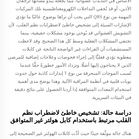
الأساس في التذبذب عشوائيًّا، مما يجعله يبدو مشابهًا لرجفان
الأذين، أو قد تُخفي التداخلات الكهرومغناطيسية تلك المركبات
المهمة من نوع QRS التي يجب أن نراها بوضوح. غالبًا ما تؤدي
الإشارات السيئة إلى تشخيص خاطئ لاضطرابات نظم القلب، لأن
التشويش العشوائي قد يُوحي بوجود مشكلات حقيقية، بينما
تختفي المشكلات الفعلية وسط كل هذا الضجيج. وقد لاحظت
المستشفيات أن القراءات غير الواضحة الناتجة عن كابلات
معطوبة تؤدي فعليًّا إلى إجراء فحوصات وعلاجات إضافية للمرضى
الذين لا يحتاجون إليها أصلًا. وتزداد الأمور خطورةً حقًّا عندما
تُسبب الموجات المنحرفة من نوع T إنذارات كاذبة حول حدوث
نوبات قلبية في أنظمة المراقبة الآلية. وهذا يوضح مدى أهمية
استخدام المعدات المتوافقة إذا أردنا الحصول على نتائج دقيقة
في البيئات السريرية.
دراسة حالة: تشخيص خاطئ لاضطراب نظم
القلب مرتبط باستخدام كابل هولتر غير المتوافق
هناك حالة موثَّقة جيدًا حيث أدَّت كابلات الهولتر غير الصحيحة إلى