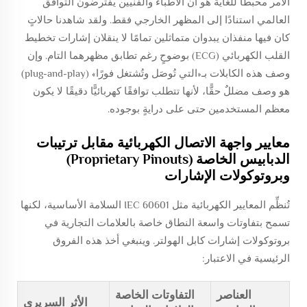
الأمر محبطًا للغاية هو أن الأطباء والفنيين يفترضون التوافق
العالمي استنادًا إلى المظهر الخارجي فقط. ولقد شاهدنا حالاتٍ
كان فيها منفذان يبدوان متماثلين تمامًا لا ينقلان إشارات تخطيط
القلب الكهربائي (ECG) بوضوحٍ رغم تطابق مظهرهما التام. وإن
وصف هذه الكابلات بـ«التي تُوصَل وتُشتغل فورًا» (plug-and-play)
هو وصف مضللٌ حقًّا، لأنها تتطلب توافقًا كهربائيًّا دقيقًا لا يكون
معظم المستخدمين حتى على درايةٍ بوجوده.
معايير واجهة الاتصال الكهربائية مقابل ترتيبات
الدبابيس الخاصة (Proprietary Pinouts)
وبروتوكولات الإشارات
تُنظِّم المعايير الكهربائية مثل IEC 60601 السلامة الأساسية، لكنها
تسمح بتفاوتات واسعة النطاق خاصة بالعلامات التجارية في
بروتوكولات إشارات كابل الهولتر. وينبغي أخذ هذه الفروق
الرئيسية في الاعتبار:
العناصر
التفاوتات الخاصة
الأثر السريري