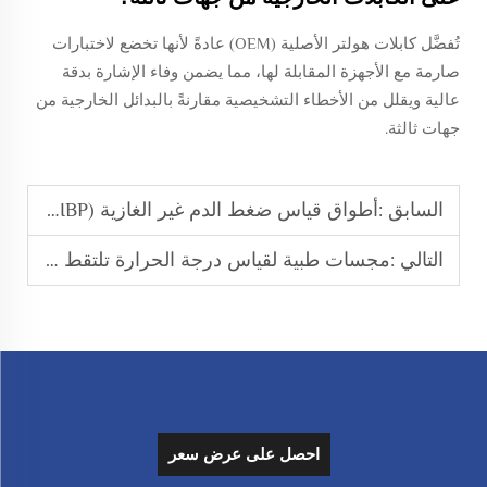
تُفضَّل كابلات هولتر الأصلية (OEM) عادةً لأنها تخضع لاختبارات
صارمة مع الأجهزة المقابلة لها، مما يضمن وفاء الإشارة بدقة
عالية ويقلل من الأخطاء التشخيصية مقارنةً بالبدائل الخارجية من
جهات ثالثة.
السابق :
أطواق قياس ضغط الدم غير الغازية (NIBP) تتكيف مع مختلف الفئات العمرية لاختبار ضغط الدم
التالي :
مجسات طبية لقياس درجة الحرارة تلتقط إشارات درجة حرارة الجسم بدقة
احصل على عرض سعر