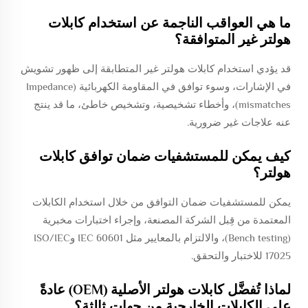
ما هي العواقب الناجمة عن استخدام كابلات
هولتر غير المتوافقة؟
قد يؤدي استخدام كابلات هولتر غير المتطابقة إلى ظهور تشويش
في الإشارات، وسوء توافق في المقاومة الكهربائية (Impedance
mismatches)، وأخطاء تشخيصية، وتشخيص خاطئ، ما قد ينتج
عنه علاجات غير ضرورية.
كيف يمكن للمستشفيات ضمان توافق كابلات
هولتر؟
يمكن للمستشفيات ضمان التوافق من خلال استخدام الكابلات
المعتمدة من قِبل الشركة المصنعة، وإجراء اختبارات مخبرية
(Bench testing)، والالتزام بالمعايير مثل IEC 60601 وISO/IEC
17025 للاختبار والتحقق.
لماذا تُفضَّل كابلات هولتر الأصلية (OEM) عادةً
على الكابلات الخارجية من جهات ثالثة؟