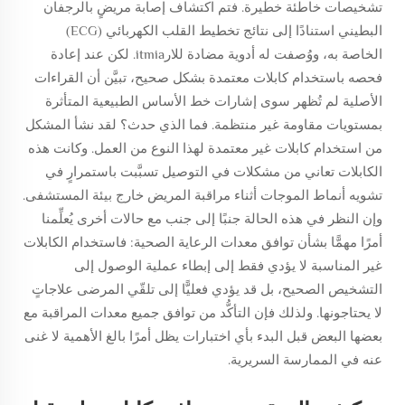
تشخيصات خاطئة خطيرة. فتم اكتشاف إصابة مريضٍ بالرجفان
البطيني استنادًا إلى نتائج تخطيط القلب الكهربائي (ECG)
الخاصة به، ووُصفت له أدوية مضادة للارitmia. لكن عند إعادة
فحصه باستخدام كابلات معتمدة بشكل صحيح، تبيَّن أن القراءات
الأصلية لم تُظهر سوى إشارات خط الأساس الطبيعية المتأثرة
بمستويات مقاومة غير منتظمة. فما الذي حدث؟ لقد نشأ المشكل
من استخدام كابلات غير معتمدة لهذا النوع من العمل. وكانت هذه
الكابلات تعاني من مشكلات في التوصيل تسبَّبت باستمرارٍ في
تشويه أنماط الموجات أثناء مراقبة المريض خارج بيئة المستشفى.
وإن النظر في هذه الحالة جنبًا إلى جنب مع حالات أخرى يُعلِّمنا
أمرًا مهمًّا بشأن توافق معدات الرعاية الصحية: فاستخدام الكابلات
غير المناسبة لا يؤدي فقط إلى إبطاء عملية الوصول إلى
التشخيص الصحيح، بل قد يؤدي فعليًّا إلى تلقّي المرضى علاجاتٍ
لا يحتاجونها. ولذلك فإن التأكُّد من توافق جميع معدات المراقبة مع
بعضها البعض قبل البدء بأي اختبارات يظل أمرًا بالغ الأهمية لا غنى
عنه في الممارسة السريرية.