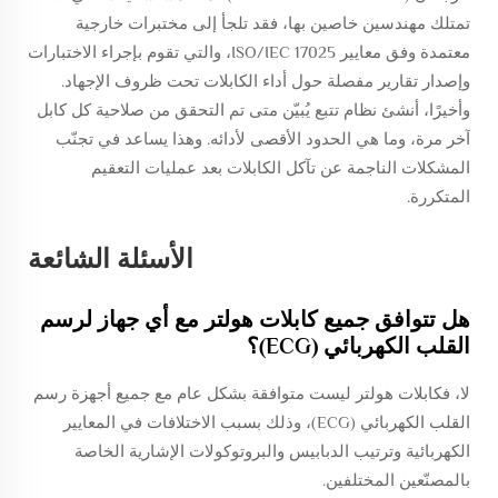
تمتلك مهندسين خاصين بها، فقد تلجأ إلى مختبرات خارجية
معتمدة وفق معايير ISO/IEC 17025، والتي تقوم بإجراء الاختبارات
وإصدار تقارير مفصلة حول أداء الكابلات تحت ظروف الإجهاد.
وأخيرًا، أنشئ نظام تتبع يُبيّن متى تم التحقق من صلاحية كل كابل
آخر مرة، وما هي الحدود الأقصى لأدائه. وهذا يساعد في تجنّب
المشكلات الناجمة عن تآكل الكابلات بعد عمليات التعقيم
المتكررة.
الأسئلة الشائعة
هل تتوافق جميع كابلات هولتر مع أي جهاز لرسم
القلب الكهربائي (ECG)؟
لا، فكابلات هولتر ليست متوافقة بشكل عام مع جميع أجهزة رسم
القلب الكهربائي (ECG)، وذلك بسبب الاختلافات في المعايير
الكهربائية وترتيب الدبابيس والبروتوكولات الإشارية الخاصة
بالمصنّعين المختلفين.