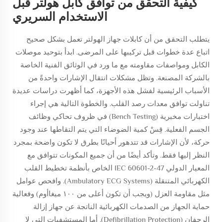
كيفية التحقق من توافق كابل هولتر قبل
الاستخدام السريري
يتطلب التحقق من أن كابلات جهاز الهولتر تعمل بشكل صحيح
اتباع عدة خطوات قبل تركيبها على المرضى. ابدأ بتوحيد موصلات
الكابل ومواصفات مقاومته مع ما ورد في الوثائق الفنية الخاصة
بالشركة المصنعة. وتظل مشكلات انتقال الإشارات واحدةً من
الأسباب الرئيسية لفشل هذه الأجهزة، كما أظهرت دراسات عديدة
تناولت توافق معدات رصد القلب. والخطوة التالية هي إجراء
اختبارات مخبرية (Bench Testing) في ظروف تحاكي وظائف
الجسم الفعلية. قِسْ كمية الضوضاء التي يتم التقاطها عند وجود
حركة، لأن الإشارات قد تتدهور أحيانًا بطرق لا تكون واضحة بمجرد
النظر إليها فقط. وتأكد أيضًا من أن جميع المكونات تتوافق مع
المعيار الدولي IEC 60601-2-47 الخاص بأنظمة تخطيط القلب
الكهربائي المتنقلة (Ambulatory ECG Systems). وافحص عوامل
مثل مقاومة العزل (ويجب أن تكون أعلى من ١٠٠ ميغاأوم) وفعالية
حماية الجهاز من الصدمات الكهربائية الناتجة عن جهاز إزالة
الرجفان (Defibrillation Protection). أما المستشفيات التي لا