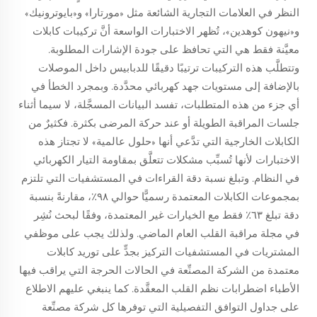
النظر في العلامات التجارية الشائعة مثل «مورتارا» و«بايوترونيك»
و«نيهون كوهدين»، تُظهر الاختبارات الواسعة أنَّ تركيبات كابلات
معيَّنة فقط هي التي تحافظ على جودة الإشارات المطلوبة.
وتتطلَّب هذه التركيبات ترتيبًا دقيقًا للدبابيس داخل الموصلات
بالإضافة إلى مستويات جهد كهربائي محدَّدة. وبمجرد الخطأ في
أي جزء من هذه المتطلبات، تفسد البيانات المسجَّلة، لا سيما أثناء
جلسات المراقبة الطويلة أو عند حركة المرضى بكثرة. فكثيرٌ من
الكابلات الخارجية التي تدَّعي أنها «حلول عالمية» لا تجتاز هذه
الاختبارات لأنها تُسبِّب مشكلات تتعلَّق بمقاومة التيار الكهربائي
في النظام. وتبلغ نسبة دقة القراءات في المستشفيات التي تلتزم
بمجموعات الكابلات المعتمدة رسميًّا حوالي ٩٨٪، مقارنةً بنسبة
دقة تبلغ ٦٣٪ فقط مع الخيارات غير المعتمدة، وفقًا لبحث نُشِر
في مجلة مراقبة القلب العام الماضي. ولذلك يجب على موظفي
المشتريات في المستشفيات التركيز بجدٍّ على توريد كابلات
معتمدة من الشركة المصنِّعة في الحالات الحرجة التي يراقب فيها
الأطباء اضطرابات نظم القلب المعقَّدة. كما ينبغي عليهم الاطلاع
على جداول التوافق التفصيلية التي توفرها كل شركة مصنِّعة