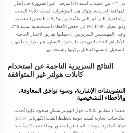
في ١٢٪ من عمليات استدعاء المرضى غير الضرورية في إطار
المراقبة الخارجية. وتؤكد هذه المؤشرات الفعلية للأداء السبب
وراء اختيار المرافق التي طبَّقت بروتوكولات التحقق المعتمدة
وفق معيار ISO 13485 في خفض الأخطاء التشخيصية بنسبة ٦٥٪.
وعلى المهندسين السريريين أن يطلبوا تقارير الاختبار الخاصة
بالأطراف الثالثة التي تثبت استقرار الإشارة عبر طرازات أجهزة
التسجيل المستهدفة قبل تركيبها واستخدامها.
النتائج السريرية الناجمة عن استخدام
كابلات هولتر غير المتوافقة
التشويشات الإشارية، وسوء توافق المعاوقة،
والأخطاء التشخيصية
عندما لا تتطابق كابلات جهاز الهولتر بشكلٍ صحيح، فإنها تُحدث
انعكاسات إشارية تُفسد جودة تخطيط القلب الكهربائي (ECG)
تمامًا كما ترتد موجات الماء عن الصخور. وما النتيجة؟ يبدأ خط