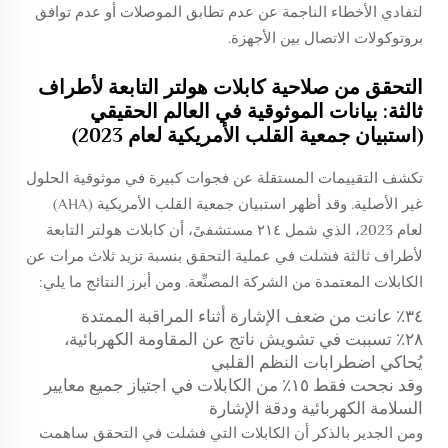
لتفادي الأخطاء الناجمة عن عدم تطابق الموصلات أو عدم توافق
بروتوكولات الاتصال بين الأجهزة.
التحقق من صلاحية كابلات هولتر التابعة لأطراف
ثالثة: بيانات الموثوقية في العالم الحقيقي
(استبيان جمعية القلب الأمريكية لعام 2023)
تكشف التقييمات المستقلة عن فجوات كبيرة في موثوقية الحلول
غير الأصلية. وقد أظهر استبيان جمعية القلب الأمريكية (AHA)
لعام 2023، الذي شمل ٢١٤ مستشفىً، أن كابلات هولتر التابعة
لأطراف ثالثة فشلت في عملية التحقق بنسبة تزيد ثلاث مرات عن
الكابلات المعتمدة من الشركة المصنِّعة. ومن أبرز النتائج ما يلي:
٣٤٪ عانت من ضعف الإشارة أثناء المراقبة الممتدة
٢٨٪ تسببت في تشويش ناتج عن المقاومة الكهربائية،
يُحاكي اضطرابات النظم القلبي
وقد نجحت فقط ١٥٪ من الكابلات في اجتياز جميع معايير
السلامة الكهربائية ودقة الإشارة
ومن الجدير بالذكر أن الكابلات التي فشلت في التحقق ساهمت