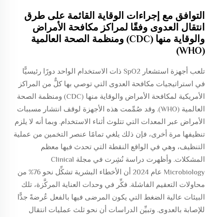
التوافق مع إجراءات الوقاية القائمة على طرق
انتقال العدوى وفقًا لمراكز مكافحة الأمراض
والوقاية منها (CDC) ومنظمة الصحة العالمية
(WHO)
تلعب أجهزة استشعار SpO2 ذات الاستخدام الواحد دورًا رئيسيًّا
في استراتيجيات مكافحة العدوى التي توصي بها كلٌّ من المراكز
الأمريكية لمكافحة الأمراض والوقاية منها (CDC) ومنظمة الصحة
العالمية (WHO). وقد صُمِّمت هذه الأجهزة لوقف انتشار مسببات
الأمراض عبر المعدات التي تتلوث أثناء الاستخدام. وبما أنه لا يلزم
تنظيفها مرة أخرى، فإن ذلك يلغي تمامًا عنصر التخمين من عملية
التنظيف، وهي في الواقع النقطة التي تحدث فيها معظم
المشكلات. وأظهرت دراسة نُشِرت في مجلة Clinical
Microbiology عام 2024 أن الأخطاء البشرية تشكِّل نحو 76% من
محاولات التعقيم الفاشلة. فكِّر في وحدات العناية المركَّزة، تلك
البيئات عالية الضغط التي يكون المرضى فيها بالفعل عُرضةً جدًّا
للإصابة بالعدوى. وتبيِّن الدراسات أن نحو ثلث عمليات انتقال