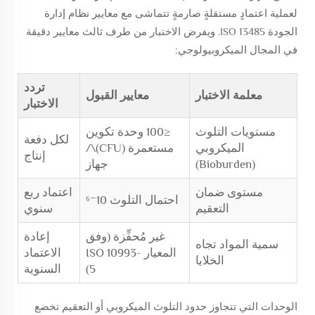
لعملية اعتمادٍ مستقلةٍ صارمةٍ تتماشى مع معايير نظام إدارة
الجودة ISO 13485. ويفرض الاختبار من طرف ثالث معايير دقيقة
في المجال الميكروبيولوجي:
تردد
معلمة الاختبار
معايير القبول
الاختبار
مستويات التلوث
≤100 وحدة تكوين
لكل دفعة
الميكروبي
مستعمرة (CFU)\/
إنتاج
(Bioburden)
جهاز
مستوى ضمان
اعتماد ربع
احتمال التلوث 10⁻⁶
التعقيم
سنوي
غير مُحفِّزة (وفق
إعادة
سمية المواد تجاه
المعيار ISO 10993-
الاعتماد
الخلايا
5)
السنوية
الوحدات التي تتجاوز حدود التلوث الميكروبي أو التعقيم تخضع