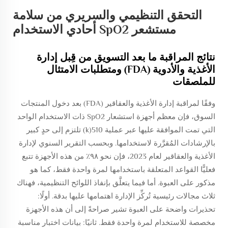
التحقق التنظيمي والسريري من سلامة
مستشعر SpO2 أحادي الاستخدام
نتائج المراقبة ما بعد التسويق من قِبل إدارة
الأغذية والأدوية (FDA) ومتطلبات الامتثال
للملصقات
وفقًا لمراقبة إدارة الأغذية والعقاقير (FDA) بعد دخول المنتجات
السوق، فإن معظم أجهزة استشعار SpO2 ذات الاستخدام الواحد
التي تمت الموافقة عليها عبر عملية 510(k) تلتزم إلى حدٍ كبير
بالإرشادات المُقرَّرة لاستخدامها. وبحسب التقرير السنوي لإدارة
الأغذية والعقاقير لعام 2023، فإن نحو ٩٨٪ من هذه الأجهزة تتبع
فعليًّا القواعد المتعلقة باستخدامها لمرة واحدة فقط، كما هو
مذكور على العبوة. أما فيما يتعلَّق بإنفاذ اللوائح التنظيمية، فهناك
ثلاث مجالات رئيسية تُركِّز الإدارة اهتمامها عليها بدقة. أولًا:
تحذيرات واضحة على العبوة تشير صراحةً إلى أن هذه الأجهزة
مخصصة للاستخدام لمرة واحدة فقط. ثانيًا: بيانات اختبار مناسبة