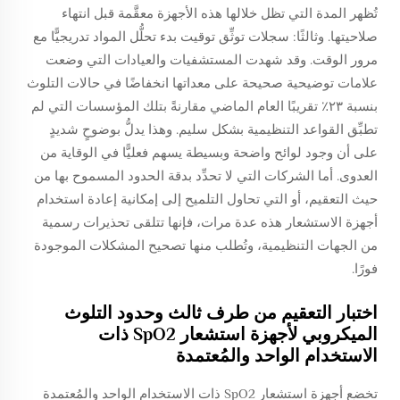
تُظهر المدة التي تظل خلالها هذه الأجهزة معقَّمة قبل انتهاء
صلاحيتها. وثالثًا: سجلات توثِّق توقيت بدء تحلُّل المواد تدريجيًّا مع
مرور الوقت. وقد شهدت المستشفيات والعيادات التي وضعت
علامات توضيحية صحيحة على معداتها انخفاضًا في حالات التلوث
بنسبة ٢٣٪ تقريبًا العام الماضي مقارنةً بتلك المؤسسات التي لم
تطبِّق القواعد التنظيمية بشكل سليم. وهذا يدلُّ بوضوحٍ شديدٍ
على أن وجود لوائح واضحة وبسيطة يسهم فعليًّا في الوقاية من
العدوى. أما الشركات التي لا تحدِّد بدقة الحدود المسموح بها من
حيث التعقيم، أو التي تحاول التلميح إلى إمكانية إعادة استخدام
أجهزة الاستشعار هذه عدة مرات، فإنها تتلقى تحذيرات رسمية
من الجهات التنظيمية، وتُطلب منها تصحيح المشكلات الموجودة
فورًا.
اختبار التعقيم من طرف ثالث وحدود التلوث
الميكروبي لأجهزة استشعار SpO2 ذات
الاستخدام الواحد والمُعتمدة
تخضع أجهزة استشعار SpO2 ذات الاستخدام الواحد والمُعتمدة