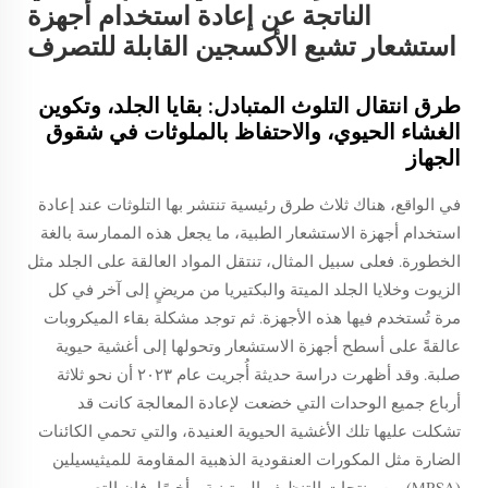
الناتجة عن إعادة استخدام أجهزة
استشعار تشبع الأكسجين القابلة للتصرف
طرق انتقال التلوث المتبادل: بقايا الجلد، وتكوين
الغشاء الحيوي، والاحتفاظ بالملوثات في شقوق
الجهاز
في الواقع، هناك ثلاث طرق رئيسية تنتشر بها التلوثات عند إعادة
استخدام أجهزة الاستشعار الطبية، ما يجعل هذه الممارسة بالغة
الخطورة. فعلى سبيل المثال، تنتقل المواد العالقة على الجلد مثل
الزيوت وخلايا الجلد الميتة والبكتيريا من مريضٍ إلى آخر في كل
مرة تُستخدم فيها هذه الأجهزة. ثم توجد مشكلة بقاء الميكروبات
عالقةً على أسطح أجهزة الاستشعار وتحولها إلى أغشية حيوية
صلبة. وقد أظهرت دراسة حديثة أُجريت عام ٢٠٢٣ أن نحو ثلاثة
أرباع جميع الوحدات التي خضعت لإعادة المعالجة كانت قد
تشكلت عليها تلك الأغشية الحيوية العنيدة، والتي تحمي الكائنات
الضارة مثل المكورات العنقودية الذهبية المقاومة للميثيسيلين
(MRSA) من منتجات التنظيف الروتينية. وأخيرًا، فإن التصميم