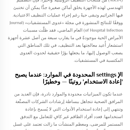
الهندسي لهذه الأجهزة يخلق أماكن صغيرة جدًّا يمكن أن تختبئ
فيها الجراثيم وتبقى حيةً رغم إجراء عمليات التنظيف الاعتيادية.
ووفقًا للنتائج المنشورة في مجلة «عدوى المستشفيات» (Journal
of Hospital Infection) العام الماضي، فقد ظلَّت مسببات
الأمراض الحية موجودةً في ما يقارب سبعة من أصل عشرة أجهزة
استشعار أُعيد معالجتها بعد التنظيف، في تلك المناطق التي
يصعب الوصول إليها، ما يجعلها بؤرًا حقيقية لحدوث العدوى
المكتسبة في المستشفيات.
الإ settings المحدودة في الموارد: عندما يصبح
'إعادة الاستخدام' روتينًا — وخطيرًا
عندما تكون الميزانيات محدودة والموارد نادرة، فإن العديد من
المرافق الصحية تتجاهل ببساطة إرشادات الشركات المصنِّعة
وتنتهي إلى إعادة استخدام الأدوات التي لا يُسمح بإعادة
استخدامها. فعدد أفراد الطاقم غير كافٍ للتعامل مع التدفق
المستمر للمرضى، ومعظم المنشآت ما زالت تعتمد على غسل