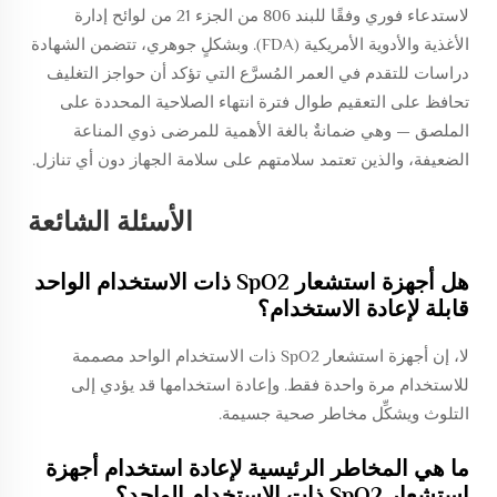
لاستدعاء فوري وفقًا للبند 806 من الجزء 21 من لوائح إدارة
الأغذية والأدوية الأمريكية (FDA). وبشكلٍ جوهري، تتضمن الشهادة
دراسات للتقدم في العمر المُسرَّع التي تؤكد أن حواجز التغليف
تحافظ على التعقيم طوال فترة انتهاء الصلاحية المحددة على
الملصق — وهي ضمانةٌ بالغة الأهمية للمرضى ذوي المناعة
الضعيفة، والذين تعتمد سلامتهم على سلامة الجهاز دون أي تنازل.
الأسئلة الشائعة
هل أجهزة استشعار SpO2 ذات الاستخدام الواحد
قابلة لإعادة الاستخدام؟
لا، إن أجهزة استشعار SpO2 ذات الاستخدام الواحد مصممة
للاستخدام مرة واحدة فقط. وإعادة استخدامها قد يؤدي إلى
التلوث ويشكِّل مخاطر صحية جسيمة.
ما هي المخاطر الرئيسية لإعادة استخدام أجهزة
استشعار SpO2 ذات الاستخدام الواحد؟