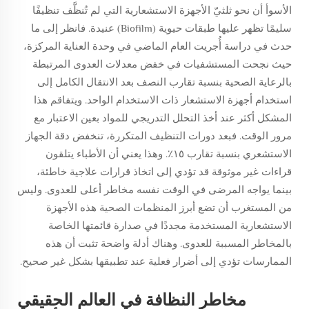
الأسوأ أن نحو ثلثيّ الأجهزة الاستشعارية التي لم تُنظَّف تنظيفًا
سليمًا تظهر عليها طبقات حيوية (Biofilm) عنيدة. فانظر إلى ما
حدث في دراسة أُجريت العام الماضي في وحدة العناية المركزة،
حيث نجحت المستشفيات في خفض معدلات العدوى المرتبطة
بالرعاية الصحية بنسبة تقارب النصف بعد الانتقال الكامل إلى
استخدام أجهزة الاستشعار ذات الاستخدام الواحد. ويتفاقم هذا
المشكل أكثر عند أخذ التحلل التدريجي للمواد بعين الاعتبار مع
مرور الوقت. فبعد دورات التنظيف المتكررة، تنخفض دقة الجهاز
الاستشعري بنسبة تقارب ١٥٪. وهذا يعني أن الأطباء يتلقون
قراءات غير موثوقة قد تؤدي إلى اتخاذ قرارات علاجية خاطئة،
بينما يواجه المرضى في الوقت نفسه مخاطر أعلى للعدوى. وليس
من المستغرب أن تضع أبرز المنظمات الصحية هذه الأجهزة
الاستشعارية المستخدمة مجددًا في صدارة قائمتها الخاصة
بالمخاطر المسببة للعدوى. وهناك أدلة واضحة تثبت أن هذه
الممارسات تؤدي إلى أضرار فعلية عند تطبيقها بشكل غير صحيح.
مخاطر النظافة في العالم الحقيقي