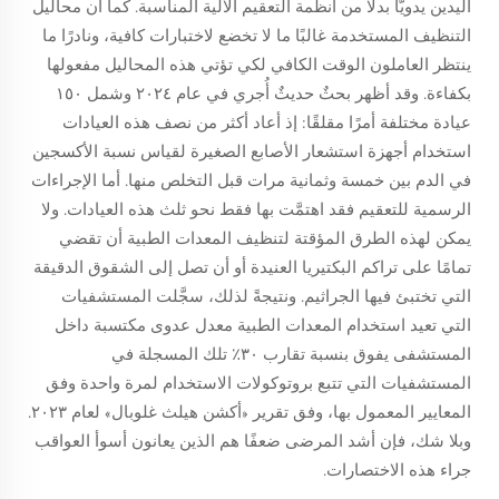
اليدين يدويًّا بدلًا من أنظمة التعقيم الآلية المناسبة. كما أن محاليل
التنظيف المستخدمة غالبًا ما لا تخضع لاختبارات كافية، ونادرًا ما
ينتظر العاملون الوقت الكافي لكي تؤتي هذه المحاليل مفعولها
بكفاءة. وقد أظهر بحثٌ حديثٌ أُجري في عام ٢٠٢٤ وشمل ١٥٠
عيادة مختلفة أمرًا مقلقًا: إذ أعاد أكثر من نصف هذه العيادات
استخدام أجهزة استشعار الأصابع الصغيرة لقياس نسبة الأكسجين
في الدم بين خمسة وثمانية مرات قبل التخلص منها. أما الإجراءات
الرسمية للتعقيم فقد اهتمَّت بها فقط نحو ثلث هذه العيادات. ولا
يمكن لهذه الطرق المؤقتة لتنظيف المعدات الطبية أن تقضي
تمامًا على تراكم البكتيريا العنيدة أو أن تصل إلى الشقوق الدقيقة
التي تختبئ فيها الجراثيم. ونتيجةً لذلك، سجَّلت المستشفيات
التي تعيد استخدام المعدات الطبية معدل عدوى مكتسبة داخل
المستشفى يفوق بنسبة تقارب ٣٠٪ تلك المسجلة في
المستشفيات التي تتبع بروتوكولات الاستخدام لمرة واحدة وفق
المعايير المعمول بها، وفق تقرير «أكشن هيلث غلوبال» لعام ٢٠٢٣.
وبلا شك، فإن أشد المرضى ضعفًا هم الذين يعانون أسوأ العواقب
جراء هذه الاختصارات.