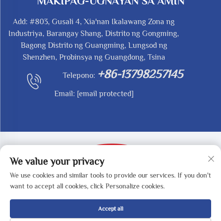
MAKIPAG-UGNAYAN SA AMIN
Add: #803, Gusali 4, Xia'nan Ikalawang Zona ng
Industriya, Barangay Shang, Distrito ng Gongming,
Bagong Distrito ng Guangming, Lungsod ng
Shenzhen, Probinsya ng Guangdong, Tsina
+86-13798257145
Telepono:
Email:
[email protected]
We value your privacy
We use cookies and similar tools to provide our services. If you don't
Kopirait © 2025 ni SHENZHEN REDY-MED
want to accept all cookies, click Personalize cookies.
TECHNOLOGY CO.,LTD -
Patakaran sa Pagkakapribado
Accept all