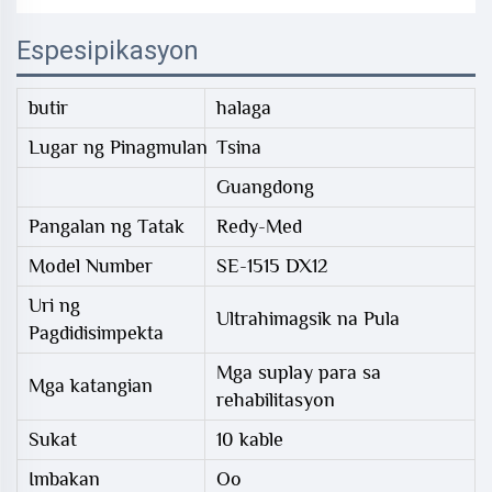
Espesipikasyon
butir
halaga
Lugar ng Pinagmulan
Tsina
Guangdong
Pangalan ng Tatak
Redy-Med
Model Number
SE-1515 DX12
Uri ng
Ultrahimagsik na Pula
Pagdidisimpekta
Mga suplay para sa
Mga katangian
rehabilitasyon
Sukat
10 kable
Imbakan
Oo