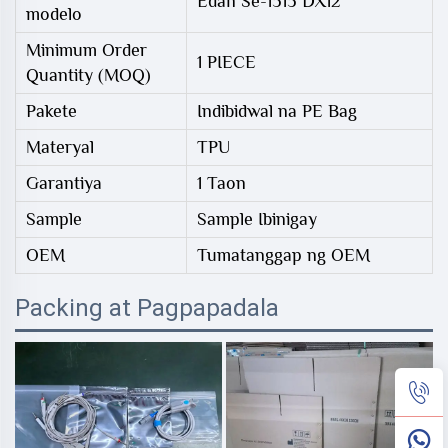
Edan Se-1515 DX12
modelo
Minimum Order
1 PIECE
Quantity (MOQ)
Pakete
Indibidwal na PE Bag
Materyal
TPU
Garantiya
1 Taon
Sample
Sample Ibinigay
OEM
Tumatanggap ng OEM
Packing at Pagpapadala