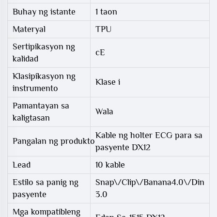
Buhay ng istante
1 taon
Materyal
TPU
Sertipikasyon ng
cE
kalidad
Klasipikasyon ng
Klase i
instrumento
Pamantayan sa
Wala
kaligtasan
Kable ng holter ECG para sa
Pangalan ng produkto
pasyente DX12
Lead
10 kable
Estilo sa panig ng
Snap\/Clip\/Banana4.0\/Din
pasyente
3.0
Mga kompatibleng