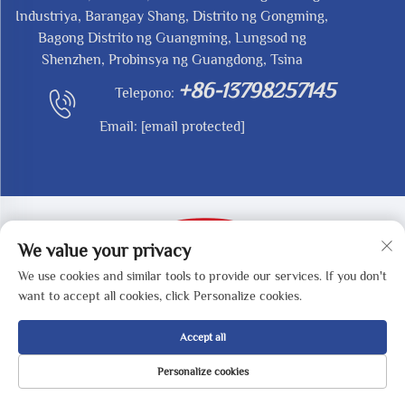
Industriya, Barangay Shang, Distrito ng Gongming,
Bagong Distrito ng Guangming, Lungsod ng
Shenzhen, Probinsya ng Guangdong, Tsina
+86-13798257145
Telepono:
Email:
[email protected]
We value your privacy
We use cookies and similar tools to provide our services. If you don't
Kopirait © 2025 ni SHENZHEN REDY-MED
want to accept all cookies, click Personalize cookies.
TECHNOLOGY CO.,LTD -
Patakaran sa Pagkakapribado
Accept all
Personalize cookies
HOMEPAGE
MGA PRODUKTO
EMAIL
TEL