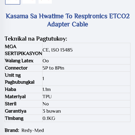
Kasama Sa Hwatime To Respironics ETCO2
Adapter Cable
Teknikal na Pagtutukoy:
MGA
CE, ISO 13485
SERTIPIKASYON
Walang Latex
Oo
Connector
5P to 8Pin
Unit ng
1
Pagbubungkal
Haba
1.1m
Materiyal
TPU
Steril
No
Garantiya
3 buwan
Timbang
0.1KG
Brand:
Redy-Med