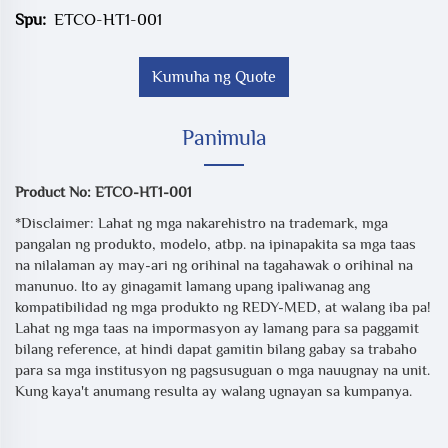
Spu:
ETCO-HT1-001
Kumuha ng Quote
Panimula
Product No: ETCO-HT1-001
*Disclaimer: Lahat ng mga nakarehistro na trademark, mga
pangalan ng produkto, modelo, atbp. na ipinapakita sa mga taas
na nilalaman ay may-ari ng orihinal na tagahawak o orihinal na
manunuo. Ito ay ginagamit lamang upang ipaliwanag ang
kompatibilidad ng mga produkto ng REDY-MED, at walang iba pa!
Lahat ng mga taas na impormasyon ay lamang para sa paggamit
bilang reference, at hindi dapat gamitin bilang gabay sa trabaho
para sa mga institusyon ng pagsusuguan o mga nauugnay na unit.
Kung kaya't anumang resulta ay walang ugnayan sa kumpanya.