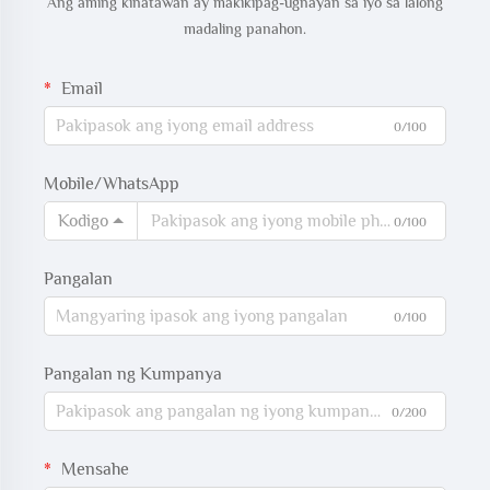
Ang aming kinatawan ay makikipag-ugnayan sa iyo sa lalong
madaling panahon.
Email
0/100
Mobile/WhatsApp
Kodigo
0/100
Pangalan
0/100
Pangalan ng Kumpanya
0/200
Mensahe