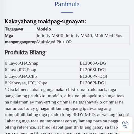
Panimula
Kakayahang makipag-ugnayan:
Tagagawa
Modelo
Mga
Infinity M300, Infinity M540, MultiMed Plus,
mangangangarap
MultiMed Plus OR
Produkta Bilang:
6 Layo,AHA,Snap
EL206SA-DG1
6 Layo,IEC,Snap
EL206SI-DG1
6 Layo,AHA,Clip
EL206PA-DG1
6 Kabisyas, IEC, Klipe
EL206PI-DG1
*Disclaimer: Lahat ng mga nakarehistro na trademark, mga
pangalan ng produkto, modelo, atbp. na ipinapakita sa mga taas
na nilalaman ay may-ari ng orihinal na tagahawak o orihinal na
manunuo. Ito ay ginagamit lamang upang ipaliwanag ang
kompatibilidad ng mga produkto ng REDY-MED, at walang iba pa!
Lahat ng mga taas na impormasyon ay lamang para sa paggamit
bilang reference, at hindi dapat gamitin bilang gabay sa trabaho
para sa mga institusyon ng pagsusuguan o mga nauugnay na unit.