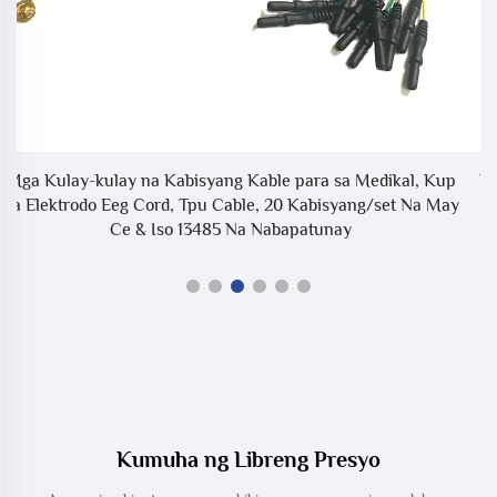
up
Kumakatawang sa Spacelabs Ultraview SL 3 Lead 5 Lead
ay
Isang-Buong Kabila ECG Kable
Kumuha ng Libreng Presyo