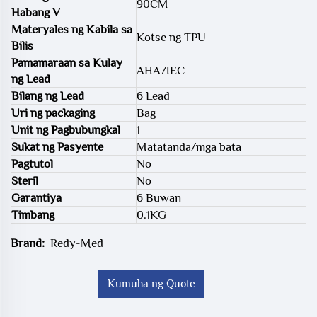
90CM
Habang V
Materyales ng Kabila sa
Kotse ng TPU
Bilis
Pamamaraan sa Kulay
AHA/IEC
ng Lead
Bilang ng Lead
6 Lead
Uri ng packaging
Bag
Unit ng Pagbubungkal
1
Sukat ng Pasyente
Matatanda/mga bata
Pagtutol
No
Steril
No
Garantiya
6 Buwan
Timbang
0.1KG
Brand:
Redy-Med
Kumuha ng Quote