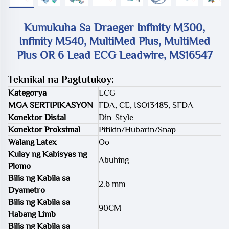
Kumukuha Sa Draeger Infinity M300,
Infinity M540, MultiMed Plus, MultiMed
Plus OR 6 Lead ECG Leadwire, MS16547
Teknikal na Pagtutukoy:
Kategorya
ECG
MGA SERTIPIKASYON
FDA, CE, ISO13485, SFDA
Konektor Distal
Din-Style
Konektor Proksimal
Pitikin/Hubarin/Snap
Walang Latex
Oo
Kulay ng Kabisyas ng
Abuhing
Plomo
Bilis ng Kabila sa
2.6 mm
Dyametro
Bilis ng Kabila sa
90CM
Habang Limb
Bilis ng Kabila sa