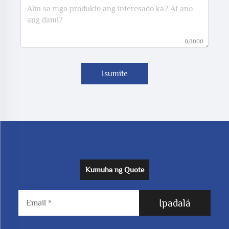
0/1000
Isumite
Kumuha ng Quote
Ipadalá