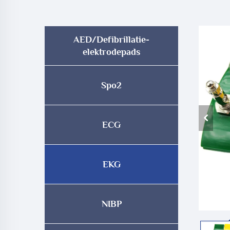
AED/Defibrillatie-
elektrodepads
Spo2
ECG
EKG
NIBP