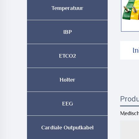
Temperatuur
IBP
In
ETCO2
Holter
Produ
EEG
Medisch
Cardiale Outputkabel