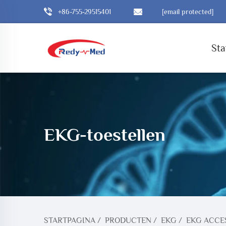
+86-755-29515401
[email protected]
Sta
EKG-toestellen
STARTPAGINA
/
PRODUCTEN
/
EKG
/
EKG ACCE